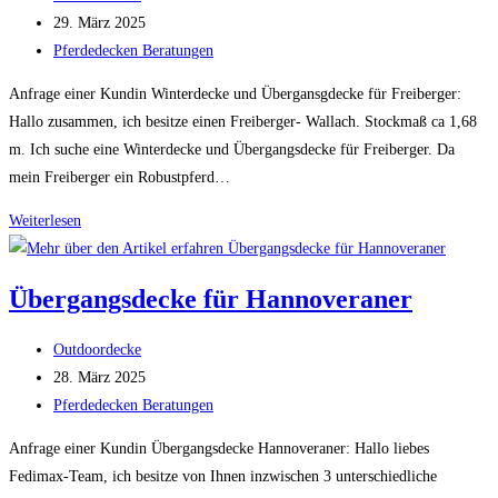
Autor:
Beitrag
29. März 2025
veröffentlicht:
Beitrags-
Pferdedecken Beratungen
Kategorie:
Anfrage einer Kundin Winterdecke und Übergansgdecke für Freiberger:
Hallo zusammen, ich besitze einen Freiberger- Wallach. Stockmaß ca 1,68
m. Ich suche eine Winterdecke und Übergangsdecke für Freiberger. Da
mein Freiberger ein Robustpferd…
Winterdecke
Weiterlesen
und
Übergangsdecke
Übergangsdecke für Hannoveraner
für
Freiberger
Beitrags-
Outdoordecke
Autor:
Beitrag
28. März 2025
veröffentlicht:
Beitrags-
Pferdedecken Beratungen
Kategorie:
Anfrage einer Kundin Übergangsdecke Hannoveraner: Hallo liebes
Fedimax-Team, ich besitze von Ihnen inzwischen 3 unterschiedliche