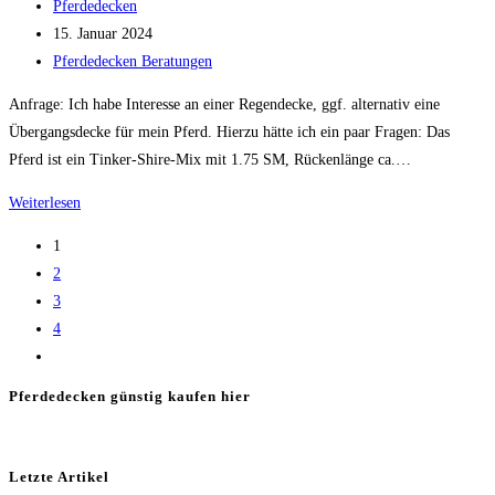
Beitrags-
Pferdedecken
Autor:
Beitrag
15. Januar 2024
veröffentlicht:
Beitrags-
Pferdedecken Beratungen
Kategorie:
Anfrage: Ich habe Interesse an einer Regendecke, ggf. alternativ eine
Übergangsdecke für mein Pferd. Hierzu hätte ich ein paar Fragen: Das
Pferd ist ein Tinker-Shire-Mix mit 1.75 SM, Rückenlänge ca.…
Regendecke
Weiterlesen
als
1
Wetterschutz
2
für
3
Tinker-
4
Shire-
Zur
Mix
nächsten
Pferdedecken günstig kaufen hier
Seite
Letzte Artikel