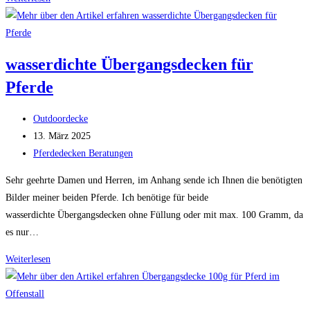
für
Deutsches
Sportpferd
wasserdichte Übergangsdecken für
Pferde
Beitrags-
Outdoordecke
Autor:
Beitrag
13. März 2025
veröffentlicht:
Beitrags-
Pferdedecken Beratungen
Kategorie:
Sehr geehrte Damen und Herren, im Anhang sende ich Ihnen die benötigten
Bilder meiner beiden Pferde. Ich benötige für beide
wasserdichte Übergangsdecken ohne Füllung oder mit max. 100 Gramm, da
es nur…
wasserdichte
Weiterlesen
Übergangsdecken
für