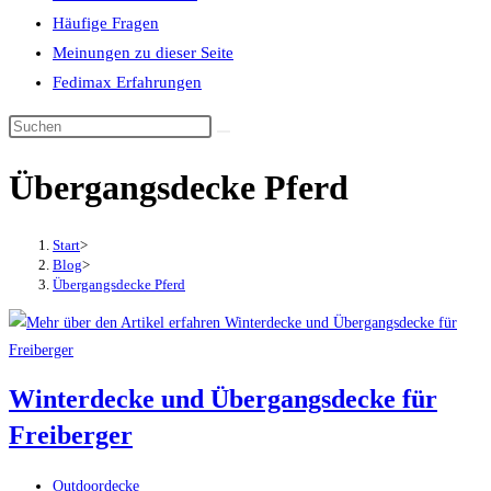
Häufige Fragen
Meinungen zu dieser Seite
Fedimax Erfahrungen
Diese
Website
Übergangsdecke Pferd
durchsuchen
Start
>
Blog
>
Übergangsdecke Pferd
Winterdecke und Übergangsdecke für
Freiberger
Beitrags-
Outdoordecke