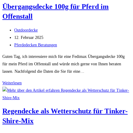
Pferde
Übergangsdecke 100g für Pferd im
Offenstall
Beitrags-
Outdoordecke
Autor:
Beitrag
12. Februar 2025
veröffentlicht:
Beitrags-
Pferdedecken Beratungen
Kategorie:
Guten Tag, ich interessiere mich für eine Fedimax Übergangsdecke 100g
für mein Pferd im Offenstall und würde mich gerne von Ihnen beraten
lassen. Nachfolgend die Daten die Sie für eine…
Übergangsdecke
Weiterlesen
100g
für
Pferd
Regendecke als Wetterschutz für Tinker-
im
Shire-Mix
Offenstall