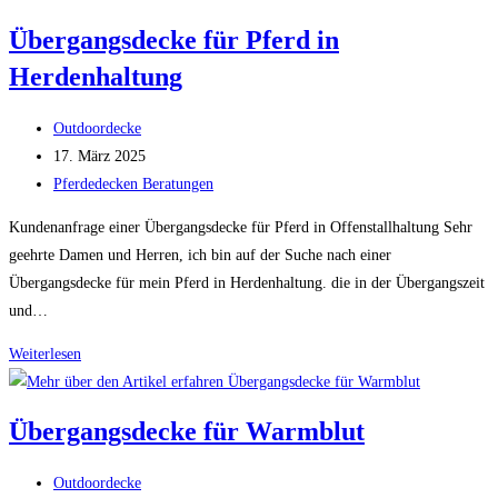
im
Übergangsdecke für Pferd in
Offenstall
Herdenhaltung
Beitrags-
Outdoordecke
Autor:
Beitrag
17. März 2025
veröffentlicht:
Beitrags-
Pferdedecken Beratungen
Kategorie:
Kundenanfrage einer Übergangsdecke für Pferd in Offenstallhaltung Sehr
geehrte Damen und Herren, ich bin auf der Suche nach einer
Übergangsdecke für mein Pferd in Herdenhaltung. die in der Übergangszeit
und…
Übergangsdecke
Weiterlesen
für
Pferd
Übergangsdecke für Warmblut
in
Herdenhaltung
Beitrags-
Outdoordecke