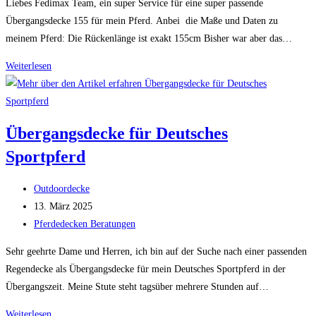
Liebes Fedimax Team, ein super Service für eine super passende
Übergangsdecke 155 für mein Pferd. Anbei die Maße und Daten zu
meinem Pferd: Die Rückenlänge ist exakt 155cm Bisher war aber das…
Passformanfrage
Weiterlesen
einer
Übergangsdecke
155
Übergangsdecke für Deutsches
Sportpferd
Beitrags-
Outdoordecke
Autor:
Beitrag
13. März 2025
veröffentlicht:
Beitrags-
Pferdedecken Beratungen
Kategorie:
Sehr geehrte Dame und Herren, ich bin auf der Suche nach einer passenden
Regendecke als Übergangsdecke für mein Deutsches Sportpferd in der
Übergangszeit. Meine Stute steht tagsüber mehrere Stunden auf…
Übergangsdecke
Weiterlesen