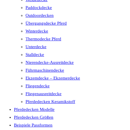
Paddockdecke
Outdoordecken
Übergangsdecke Pferd
Winterdecke
Thermodecke Pferd
Unterdecke
Stalldecke
Nierendecke-Ausreitdecke
Führmaschinendecke
Ekzemdecke – Ekzemerdecke
Fliegendecke
Fliegenausreitdecke
Pferdedecken Keramikstoff
Pferdedecken Modelle
Pferdedecken Größen
Beispiele Passformen