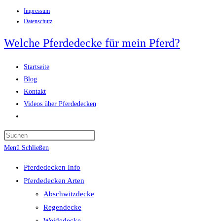
Impressum
Zum
Datenschutz
Inhalt
springen
Welche Pferdedecke für mein Pferd?
Startseite
Blog
Kontakt
Videos über Pferdedecken
Website-
Suche
Press
umschalten
Escape
Menü
Schließen
to
Pferdedecken Info
close
Pferdedecken Arten
the
Abschwitzdecke
search
Regendecke
panel.
Weidedecke