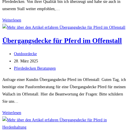
Pferdedecken. Von ihrer Qualität bin ich überzeugt und habe sie auch in
unserem Stall weiter empfohlen,…
Übergangsdecke
Weiterlesen
für
Hannoveraner
Übergangsdecke für Pferd im Offenstall
Beitrags-
Outdoordecke
Autor:
Beitrag
28. März 2025
veröffentlicht:
Beitrags-
Pferdedecken Beratungen
Kategorie:
Anfrage einer Kundin Übergangsdecke Pferd im Offenstall: Guten Tag, ich
benötige eine Passformberatung für eine Übergangsdecke Pferd für meinen
Wallach im Offenstall. Hier die Beantwortung der Fragen: Bitte schildern
Sie uns…
Übergangsdecke
Weiterlesen
für
Pferd