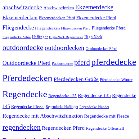
Ekzemerdecke
abschwitzdecke
Abschwitzdecken
Ekzemerdecken
Ekzemerdecke Pferd
Ekzemerdecken Pferd
Fliegendecke
Fliegendecken
Fliegendecke Pferd
Fliegendecken Pferd
High Neck
Haflinger
Fliegendecke Zebra
High-Neck Regendecke
outdoordecke
outdoordecken
Outdoordecken Pferd
pferdedecke
pferd
Outdoordecke Pferd
Paddockdecke
Pferdedecken
Pferdedecken Größe
Pferdedecke Winter
Regendecke
Regendecke 135
Regendecke
Regendecke 125
145
Regendecke Fleece
Regendecke Haflinger
Regendecke Isländer
Regendecke mit Abschwitzfunktion
Regendecke mit Fleece
regendecken
Regendecken Pferd
Regendecke Offenstall