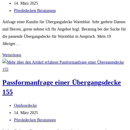
Autor:
Beitrag
14. März 2025
veröffentlicht:
Beitrags-
Pferdedecken Beratungen
Kategorie:
Anfrage einer Kundin für Übergangsdecke Warmblut: Sehr geehrte Damen
und Herren, gerne nehme ich Ihr Angebot bzgl. Beratung bei der Suche für
die passende Übergangsdecke für Warmblut in Anspruch. Mein 19
Jähriger…
Übergangsdecke
Weiterlesen
für
Warmblut
Passformanfrage einer Übergangsdecke
155
Beitrags-
Outdoordecke
Autor:
Beitrag
14. März 2025
veröffentlicht:
Beitrags-
Pferdedecken Beratungen
Kategorie: