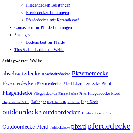
Fliegendecken Beratungen
Pferdedecken Beratungen
Pferdedecken mit Keramikstoff
Gamaschen für Pferde Beratungen
Sonstiges
Bodenarbeit für Pferde
Tips Stall – Paddock – Weide
Schlagwörter-Wolke
Ekzemerdecke
abschwitzdecke
Abschwitzdecken
Ekzemerdecken
Ekzemerdecke Pferd
Ekzemerdecken Pferd
Fliegendecke
Fliegendecken
Fliegendecke Pferd
Fliegendecken Pferd
High Neck
Haflinger
Fliegendecke Zebra
High-Neck Regendecke
outdoordecke
outdoordecken
Outdoordecken Pferd
pferdedecke
pferd
Outdoordecke Pferd
Paddockdecke