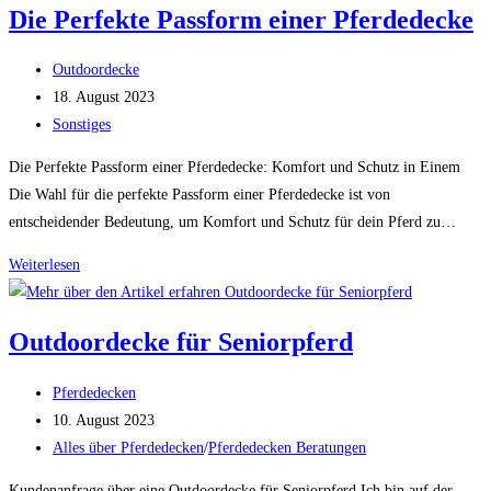
Die Perfekte Passform einer Pferdedecke
Pferdedecken
Beitrags-
Outdoordecke
Autor:
Beitrag
18. August 2023
veröffentlicht:
Beitrags-
Sonstiges
Kategorie:
Die Perfekte Passform einer Pferdedecke: Komfort und Schutz in Einem
Die Wahl für die perfekte Passform einer Pferdedecke ist von
entscheidender Bedeutung, um Komfort und Schutz für dein Pferd zu…
Die
Weiterlesen
Perfekte
Passform
Outdoordecke für Seniorpferd
einer
Pferdedecke
Beitrags-
Pferdedecken
Autor:
Beitrag
10. August 2023
veröffentlicht:
Beitrags-
Alles über Pferdedecken
/
Pferdedecken Beratungen
Kategorie:
Kundenanfrage über eine Outdoordecke für Seniorpferd Ich bin auf der