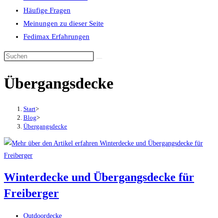
Häufige Fragen
Meinungen zu dieser Seite
Fedimax Erfahrungen
Diese
Website
Übergangsdecke
durchsuchen
Start
>
Blog
>
Übergangsdecke
Winterdecke und Übergangsdecke für
Freiberger
Beitrags-
Outdoordecke