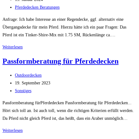
veröffentlicht:
Beitrags-
Pferdedecken Beratungen
Kategorie:
Anfrage: Ich habe Interesse an einer Regendecke, ggf. alternativ eine
Übergangsdecke für mein Pferd. Hierzu hätte ich ein paar Fragen: Das
Pferd ist ein Tinker-Shire-Mix mit 1.75 SM, Rückenlänge ca.…
Regendecke
Weiterlesen
als
Passformberatung für Pferdedecken
Wetterschutz
für
Beitrags-
Outdoordecken
Tinker-
Autor:
Beitrag
19. September 2023
Shire-
veröffentlicht:
Beitrags-
Sonstiges
Mix
Kategorie:
Passformberatung fürPferdedecken Passformberatung für Pferdedecken...
Hört sich toll an. Ist auch toll, wenn die richtigen Kriterien erfüllt werden.
Da Pferd nicht gleich Pferd ist, das heißt, dass ein Araber unmöglich…
Passformberatung
Weiterlesen
für