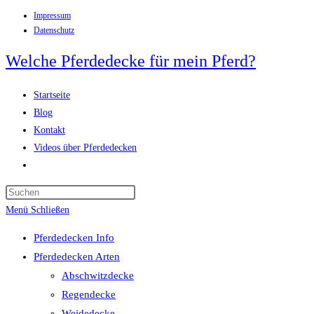
Impressum
Zum
Datenschutz
Inhalt
springen
Welche Pferdedecke für mein Pferd?
Startseite
Blog
Kontakt
Videos über Pferdedecken
Website-
Suche
Press
umschalten
Escape
Menü
Schließen
to
Pferdedecken Info
close
Pferdedecken Arten
the
Abschwitzdecke
search
Regendecke
panel.
Weidedecke