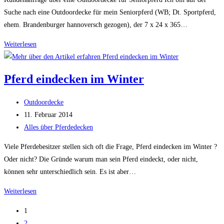
Suche nach eine Outdoordecke für mein Seniorpferd (WB; Dt. Sportpferd,
ehem. Brandenburger hannoversch gezogen), der 7 x 24 x 365…
Outdoordecke
Weiterlesen
für
Seniorpferd
Pferd eindecken im Winter
Beitrags-
Outdoordecke
Autor:
Beitrag
11. Februar 2014
veröffentlicht:
Beitrags-
Alles über Pferdedecken
Kategorie:
Viele Pferdebesitzer stellen sich oft die Frage, Pferd eindecken im Winter ?
Oder nicht? Die Gründe warum man sein Pferd eindeckt, oder nicht,
können sehr unterschiedlich sein. Es ist aber…
Pferd
Weiterlesen
eindecken
1
im
2