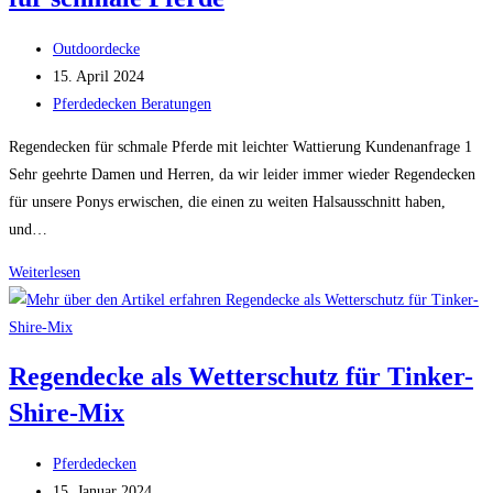
Beitrags-
Outdoordecke
Autor:
Beitrag
15. April 2024
veröffentlicht:
Beitrags-
Pferdedecken Beratungen
Kategorie:
Regendecken für schmale Pferde mit leichter Wattierung Kundenanfrage 1
Sehr geehrte Damen und Herren, da wir leider immer wieder Regendecken
für unsere Ponys erwischen, die einen zu weiten Halsausschnitt haben,
und…
Passformberatungen
Weiterlesen
von
Regendecken
für
Regendecke als Wetterschutz für Tinker-
schmale
Shire-Mix
Pferde
Beitrags-
Pferdedecken
Autor:
Beitrag
15. Januar 2024