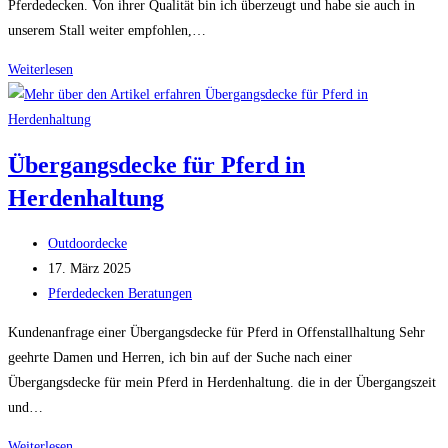
Pferdedecken. Von ihrer Qualität bin ich überzeugt und habe sie auch in
unserem Stall weiter empfohlen,…
Übergangsdecke
Weiterlesen
für
Hannoveraner
Übergangsdecke für Pferd in
Herdenhaltung
Beitrags-
Outdoordecke
Autor:
Beitrag
17. März 2025
veröffentlicht:
Beitrags-
Pferdedecken Beratungen
Kategorie:
Kundenanfrage einer Übergangsdecke für Pferd in Offenstallhaltung Sehr
geehrte Damen und Herren, ich bin auf der Suche nach einer
Übergangsdecke für mein Pferd in Herdenhaltung. die in der Übergangszeit
und…
Übergangsdecke
Weiterlesen