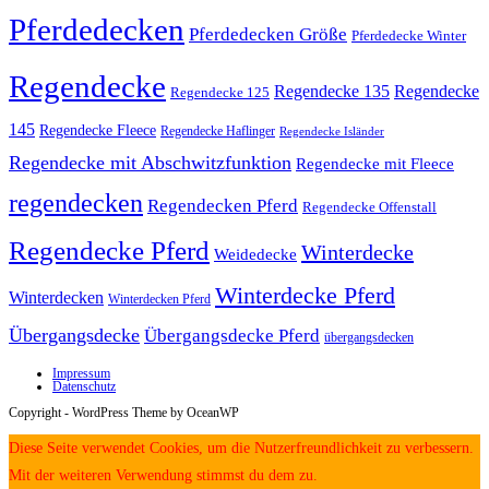
Pferdedecken
Pferdedecken Größe
Pferdedecke Winter
Regendecke
Regendecke 135
Regendecke
Regendecke 125
145
Regendecke Fleece
Regendecke Haflinger
Regendecke Isländer
Regendecke mit Abschwitzfunktion
Regendecke mit Fleece
regendecken
Regendecken Pferd
Regendecke Offenstall
Regendecke Pferd
Winterdecke
Weidedecke
Winterdecke Pferd
Winterdecken
Winterdecken Pferd
Übergangsdecke
Übergangsdecke Pferd
übergangsdecken
Impressum
Datenschutz
Copyright - WordPress Theme by OceanWP
Diese Seite verwendet Cookies, um die Nutzerfreundlichkeit zu verbessern.
Mit der weiteren Verwendung stimmst du dem zu.