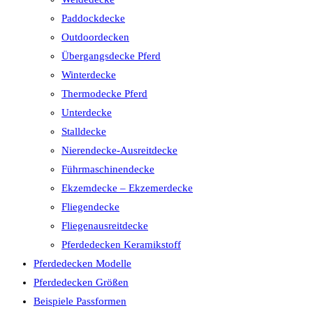
Paddockdecke
Outdoordecken
Übergangsdecke Pferd
Winterdecke
Thermodecke Pferd
Unterdecke
Stalldecke
Nierendecke-Ausreitdecke
Führmaschinendecke
Ekzemdecke – Ekzemerdecke
Fliegendecke
Fliegenausreitdecke
Pferdedecken Keramikstoff
Pferdedecken Modelle
Pferdedecken Größen
Beispiele Passformen