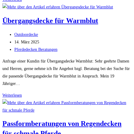
für
Pferd
Übergangsdecke für Warmblut
in
Herdenhaltung
Beitrags-
Outdoordecke
Autor:
Beitrag
14. März 2025
veröffentlicht:
Beitrags-
Pferdedecken Beratungen
Kategorie:
Anfrage einer Kundin für Übergangsdecke Warmblut: Sehr geehrte Damen
und Herren, gerne nehme ich Ihr Angebot bzgl. Beratung bei der Suche für
die passende Übergangsdecke für Warmblut in Anspruch. Mein 19
Jähriger…
Übergangsdecke
Weiterlesen
für
Warmblut
Passformberatungen von Regendecken
für schmale Pferde