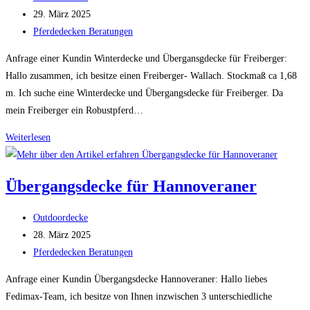
Autor:
Beitrag
29. März 2025
veröffentlicht:
Beitrags-
Pferdedecken Beratungen
Kategorie:
Anfrage einer Kundin Winterdecke und Übergansgdecke für Freiberger:
Hallo zusammen, ich besitze einen Freiberger- Wallach. Stockmaß ca 1,68
m. Ich suche eine Winterdecke und Übergangsdecke für Freiberger. Da
mein Freiberger ein Robustpferd…
Winterdecke
Weiterlesen
und
Übergangsdecke
Übergangsdecke für Hannoveraner
für
Freiberger
Beitrags-
Outdoordecke
Autor:
Beitrag
28. März 2025
veröffentlicht:
Beitrags-
Pferdedecken Beratungen
Kategorie:
Anfrage einer Kundin Übergangsdecke Hannoveraner: Hallo liebes
Fedimax-Team, ich besitze von Ihnen inzwischen 3 unterschiedliche