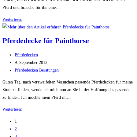
Pferd und brauche für ihn eine…
Abschwitzdecke
Weiterlesen
mit
Halsteil
Pferdedecke für Painthorse
für
Haflinger
Beitrags-
Pferdedecken
Autor:
Beitrag
9. September 2012
veröffentlicht:
Beitrags-
Pferdedecken Beratungen
Kategorie:
Guten Tag, nach verzweifelten Versuchen passende Pferdedecken für meine
Stute zu finden, wende ich mich nun an Sie in der Hoffnung das passende
zu finden. Ich möchte mein Pferd im…
Pferdedecke
Weiterlesen
für
1
Painthorse
2
3