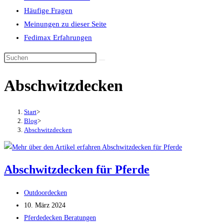
Häufige Fragen
Meinungen zu dieser Seite
Fedimax Erfahrungen
Diese
Website
Abschwitzdecken
durchsuchen
Start
>
Blog
>
Abschwitzdecken
Abschwitzdecken für Pferde
Beitrags-
Outdoordecken
Autor:
Beitrag
10. März 2024
veröffentlicht:
Beitrags-
Pferdedecken Beratungen