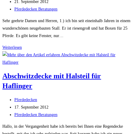
Autor:
Beitrag
21. September 2012
veröffentlicht:
Beitrags-
Pferdedecken Beratungen
Kategorie:
Sehr geehrte Damen und Herren, 1.) ich bin seit eineinhalb Jahren in einem
wunderschönen neugebauten Stall. Er ist riesengroß und hat Boxen für 25
Pferde. Es gibt keine Fenster, nur…
Winterdecke
Weiterlesen
Pferd
für
2
Abschwitzdecke mit Halsteil für
Pferde
Haflinger
im
Kaltstall
Beitrags-
Pferdedecken
Autor:
Beitrag
17. September 2012
veröffentlicht:
Beitrags-
Pferdedecken Beratungen
Kategorie:
Hallo, in der Vergangenheit habe ich bereits bei Ihnen eine Regendecke
bestellt, mit der ich sehr zufrieden war. Seit kurzem habe ich ein neues