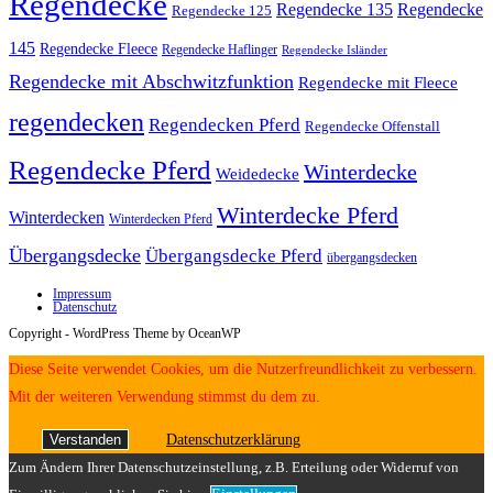
Regendecke
Regendecke 135
Regendecke
Regendecke 125
145
Regendecke Fleece
Regendecke Haflinger
Regendecke Isländer
Regendecke mit Abschwitzfunktion
Regendecke mit Fleece
regendecken
Regendecken Pferd
Regendecke Offenstall
Regendecke Pferd
Winterdecke
Weidedecke
Winterdecke Pferd
Winterdecken
Winterdecken Pferd
Übergangsdecke
Übergangsdecke Pferd
übergangsdecken
Impressum
Datenschutz
Copyright - WordPress Theme by OceanWP
Diese Seite verwendet Cookies, um die Nutzerfreundlichkeit zu verbessern.
Mit der weiteren Verwendung stimmst du dem zu.
Verstanden
Datenschutzerklärung
Zum Ändern Ihrer Datenschutzeinstellung, z.B. Erteilung oder Widerruf von