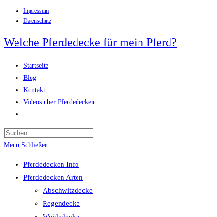
Impressum
Zum
Datenschutz
Inhalt
springen
Welche Pferdedecke für mein Pferd?
Startseite
Blog
Kontakt
Videos über Pferdedecken
Website-
Suche
Press
umschalten
Escape
Menü
Schließen
to
Pferdedecken Info
close
Pferdedecken Arten
the
Abschwitzdecke
search
Regendecke
panel.
Weidedecke