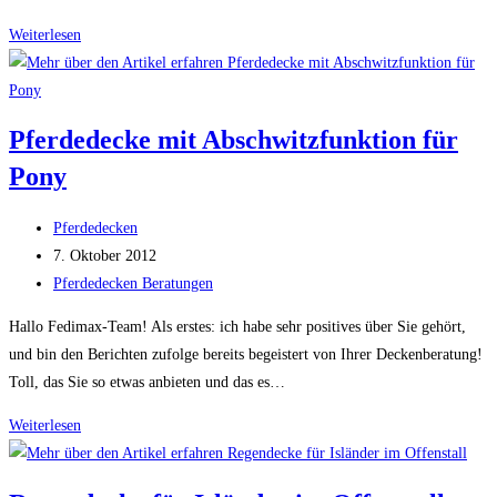
Regendecke
Weiterlesen
Isländer
Offenstall
Pferdedecke mit Abschwitzfunktion für
Pony
Beitrags-
Pferdedecken
Autor:
Beitrag
7. Oktober 2012
veröffentlicht:
Beitrags-
Pferdedecken Beratungen
Kategorie:
Hallo Fedimax-Team! Als erstes: ich habe sehr positives über Sie gehört,
und bin den Berichten zufolge bereits begeistert von Ihrer Deckenberatung!
Toll, das Sie so etwas anbieten und das es…
Pferdedecke
Weiterlesen
mit
Abschwitzfunktion