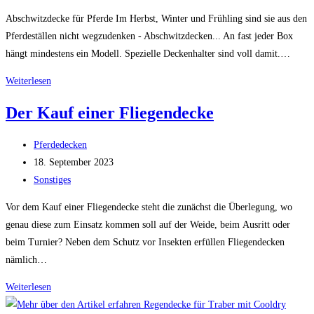
Kategorie:
Abschwitzdecke für Pferde Im Herbst, Winter und Frühling sind sie aus den
Pferdeställen nicht wegzudenken - Abschwitzdecken... An fast jeder Box
hängt mindestens ein Modell. Spezielle Deckenhalter sind voll damit.…
Abschwitzdecken
Weiterlesen
für
Der Kauf einer Fliegendecke
Pferde
Beitrags-
Pferdedecken
Autor:
Beitrag
18. September 2023
veröffentlicht:
Beitrags-
Sonstiges
Kategorie:
Vor dem Kauf einer Fliegendecke steht die zunächst die Überlegung, wo
genau diese zum Einsatz kommen soll auf der Weide, beim Ausritt oder
beim Turnier? Neben dem Schutz vor Insekten erfüllen Fliegendecken
nämlich…
Der
Weiterlesen
Kauf