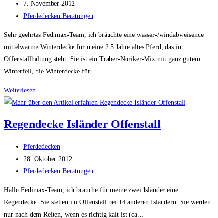
Autor:
Beitrag
7. November 2012
veröffentlicht:
Beitrags-
Pferdedecken Beratungen
Kategorie:
Sehr geehrtes Fedimax-Team, ich bräuchte eine wasser-/windabweisende
mittelwarme Winterdecke für meine 2.5 Jahre altes Pferd, das in
Offenstallhaltung steht. Sie ist ein Traber-Noriker-Mix mit ganz gutem
Winterfell, die Winterdecke für…
Winterdecke
Weiterlesen
für
Traber
Regendecke Isländer Offenstall
–
Noriker
Beitrags-
Pferdedecken
Mix
Autor:
Beitrag
28. Oktober 2012
veröffentlicht:
Beitrags-
Pferdedecken Beratungen
Kategorie:
Hallo Fedimax-Team, ich brauche für meine zwei Isländer eine
Regendecke. Sie stehen im Offenstall bei 14 anderen Isländern. Sie werden
nur nach dem Reiten, wenn es richtig kalt ist (ca.…