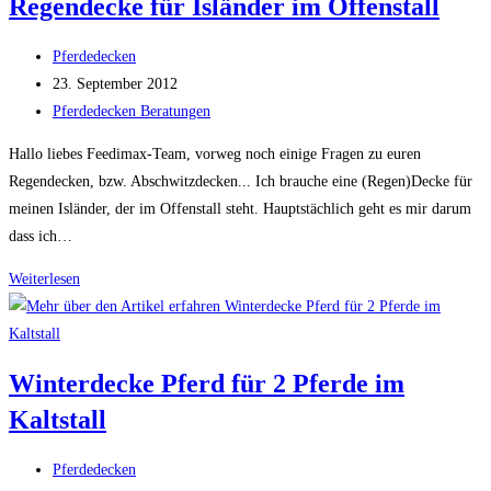
Regendecke für Isländer im Offenstall
für
Pony
Beitrags-
Pferdedecken
Autor:
Beitrag
23. September 2012
veröffentlicht:
Beitrags-
Pferdedecken Beratungen
Kategorie:
Hallo liebes Feedimax-Team, vorweg noch einige Fragen zu euren
Regendecken, bzw. Abschwitzdecken... Ich brauche eine (Regen)Decke für
meinen Isländer, der im Offenstall steht. Hauptstächlich geht es mir darum
dass ich…
Regendecke
Weiterlesen
für
Isländer
im
Winterdecke Pferd für 2 Pferde im
Offenstall
Kaltstall
Beitrags-
Pferdedecken