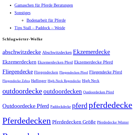
Gamaschen für Pferde Beratungen
Sonstiges
Bodenarbeit für Pferde
Tips Stall – Paddock – Weide
Schlagwörter-Wolke
Ekzemerdecke
abschwitzdecke
Abschwitzdecken
Ekzemerdecken
Ekzemerdecke Pferd
Ekzemerdecken Pferd
Fliegendecke
Fliegendecken
Fliegendecke Pferd
Fliegendecken Pferd
High Neck
Haflinger
Fliegendecke Zebra
High-Neck Regendecke
outdoordecke
outdoordecken
Outdoordecken Pferd
pferdedecke
pferd
Outdoordecke Pferd
Paddockdecke
Pferdedecken
Pferdedecken Größe
Pferdedecke Winter