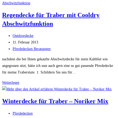
einer
Fliegendecke
Regendecke für Traber mit Cooldry
Abschwitzfunktion
Beitrags-
Outdoordecke
Autor:
Beitrag
11. Februar 2013
veröffentlicht:
Beitrags-
Pferdedecken Beratungen
Kategorie:
nachdem die bei Ihnen gekaufte Abschwitzdecke für mein Kaltblut wie
angegossen sitzt, hätte ich nun auch gern eine so gut passende Pferdedecke
für meine Traberstute. 1. Schildern Sie uns für…
Regendecke
Weiterlesen
für
Traber
Winterdecke für Traber – Noriker Mix
mit
Cooldry
Beitrags-
Pferdedecken
Abschwitzfunktion