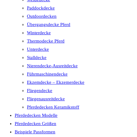
Paddockdecke
Outdoordecken
Übergangsdecke Pferd
Winterdecke
Thermodecke Pferd
Unterdecke
Stalldecke
Nierendecke-Ausreitdecke
Führmaschinendecke
Ekzemdecke – Ekzemerdecke
Fliegendecke
Fliegenausreitdecke
Pferdedecken Keramikstoff
Pferdedecken Modelle
Pferdedecken Größen
Beispiele Passformen