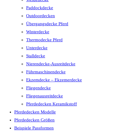
Paddockdecke
Outdoordecken
Übergangsdecke Pferd
Winterdecke
Thermodecke Pferd
Unterdecke
Stalldecke
Nierendecke-Ausreitdecke
Führmaschinendecke
Ekzemdecke – Ekzemerdecke
Fliegendecke
Fliegenausreitdecke
Pferdedecken Keramikstoff
Pferdedecken Modelle
Pferdedecken Größen
Beispiele Passformen