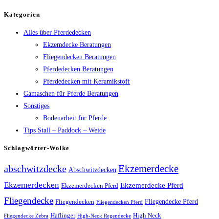
Kategorien
Alles über Pferdedecken
Ekzemdecke Beratungen
Fliegendecken Beratungen
Pferdedecken Beratungen
Pferdedecken mit Keramikstoff
Gamaschen für Pferde Beratungen
Sonstiges
Bodenarbeit für Pferde
Tips Stall – Paddock – Weide
Schlagwörter-Wolke
Ekzemerdecke
abschwitzdecke
Abschwitzdecken
Ekzemerdecken
Ekzemerdecke Pferd
Ekzemerdecken Pferd
Fliegendecke
Fliegendecken
Fliegendecke Pferd
Fliegendecken Pferd
High Neck
Haflinger
Fliegendecke Zebra
High-Neck Regendecke