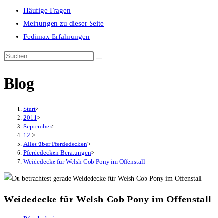
Häufige Fragen
Meinungen zu dieser Seite
Fedimax Erfahrungen
Diese
Website
Blog
durchsuchen
Start
>
2011
>
September
>
12.
>
Alles über Pferdedecken
>
Pferdedecken Beratungen
>
Weidedecke für Welsh Cob Pony im Offenstall
Weidedecke für Welsh Cob Pony im Offenstall