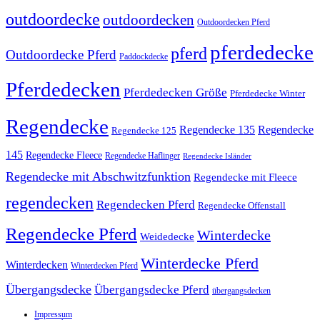
outdoordecke
outdoordecken
Outdoordecken Pferd
pferdedecke
pferd
Outdoordecke Pferd
Paddockdecke
Pferdedecken
Pferdedecken Größe
Pferdedecke Winter
Regendecke
Regendecke 135
Regendecke
Regendecke 125
145
Regendecke Fleece
Regendecke Haflinger
Regendecke Isländer
Regendecke mit Abschwitzfunktion
Regendecke mit Fleece
regendecken
Regendecken Pferd
Regendecke Offenstall
Regendecke Pferd
Winterdecke
Weidedecke
Winterdecke Pferd
Winterdecken
Winterdecken Pferd
Übergangsdecke
Übergangsdecke Pferd
übergangsdecken
Impressum