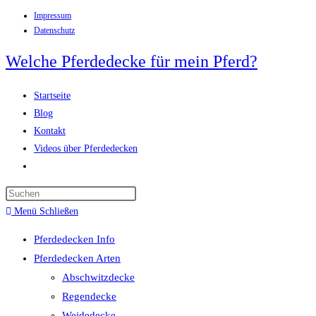
Impressum
Zum
Datenschutz
Inhalt
springen
Welche Pferdedecke für mein Pferd?
Startseite
Blog
Kontakt
Videos über Pferdedecken
Website-
Suche
Press
umschalten
Escape
Menü
Schließen
to
Pferdedecken Info
close
Pferdedecken Arten
the
Abschwitzdecke
search
Regendecke
panel.
Weidedecke