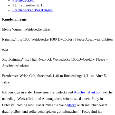
Beitrags-
Pferdedecken
Autor:
Beitrag
12. September 2011
veröffentlicht:
Beitrags-
Pferdedecken Beratungen
Kategorie:
Kundenanfrage:
Meine Wunsch Weidedecke wären:
Rainmax“ lite 1800 Weidedecke 1800 D+Cooldry Fleece Abschwitzfunktion
oder:
XL „Rainmax“ lite High-Neck XL Weidedecke 1600D+Cooldry Fleece –
Abschwitzfunktion
Pferderasse Welsh Cob, Stockmaß 1,40 m,Rückenlänge 1,31 m, Alter 5
Jahre!
Ich benötige in erster Linie eine Pferdedecke mit
Abschwitzfunktion
welche
unbedingt Wasserdicht und Atmungsaktiv sein muss, da mein Pony in
Offenstallhaltung lebt. Daher muss die Weide
decke
auch mal über Nacht
drauf bleiben und sollte beim spielen gut mitmachen!! Fotos sind im