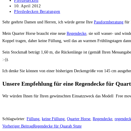
Beitrags-
Pferdedecken
Autor:
Beitrag
10. April 2012
veröffentlicht:
Beitrags-
Pferdedecken Beratungen
Kategorie:
Sehr geehrte Damen und Herren, ich würde gerne Ihre
Passformberatung
für 
Mein Quarter Horse braucht eine neue
Regendecke
, sie soll wasser- und wind
Koppel tragen, daher keine Füllung, weil das an warmen Frühlingstagen dann
Sein Stockmaß beträgt 1,60 m, die Rückenlänge ist (gemäß Ihren Messangabe
:-)).
Ich denke Sie können von einer bisherigen Deckengröße von 145 cm ausgehe
Unsere Empfehlung für eine Regendecke für Quart
Wir würden Ihnen für Ihren gewünschten Einsatzzweck das Modell Free movi
Schlagwörter
:
Füllung
,
keine Füllung
,
Quarter Horse
,
Regendecke
,
regendec
Weitere
Vorheriger Beitrag
Regendecke für Quarab Stute