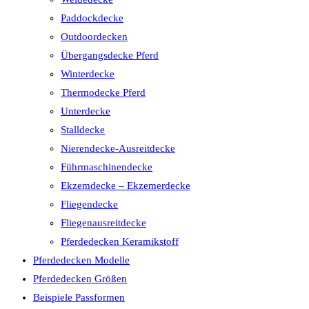
Paddockdecke
Outdoordecken
Übergangsdecke Pferd
Winterdecke
Thermodecke Pferd
Unterdecke
Stalldecke
Nierendecke-Ausreitdecke
Führmaschinendecke
Ekzemdecke – Ekzemerdecke
Fliegendecke
Fliegenausreitdecke
Pferdedecken Keramikstoff
Pferdedecken Modelle
Pferdedecken Größen
Beispiele Passformen