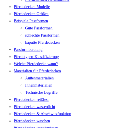
Pferdedecken Modelle
Pferdedecken Größen
Beispiele Passformen
Gute Passformen
schlechte Passformen
kaputte Pferdedecken
Passformberatung
Pferdetypen-Klassifizierung
Welche Pferdedecke wann?
Materialien für Pferdedecken
Außenmaterialien
Innenmaterialien
Technische Begriffe
Pferdedecken reißfest
Pferdedecken wasserdicht
Pferdedecken & Abschwitzfunktion
Pferdedecken waschen