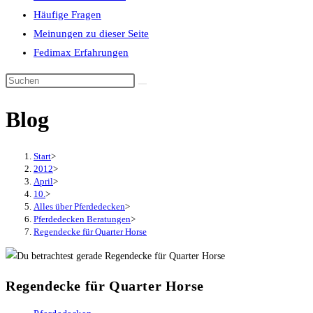
Häufige Fragen
Meinungen zu dieser Seite
Fedimax Erfahrungen
Diese
Website
Blog
durchsuchen
Start
>
2012
>
April
>
10.
>
Alles über Pferdedecken
>
Pferdedecken Beratungen
>
Regendecke für Quarter Horse
Regendecke für Quarter Horse