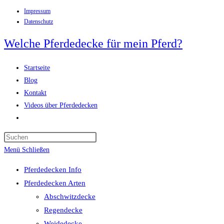
Impressum
Zum
Datenschutz
Inhalt
springen
Welche Pferdedecke für mein Pferd?
Startseite
Blog
Kontakt
Videos über Pferdedecken
Website-
Suche
Press
umschalten
Escape
Menü
Schließen
to
Pferdedecken Info
close
Pferdedecken Arten
the
Abschwitzdecke
search
Regendecke
panel.
Weidedecke