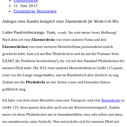
Beitrags-
Outdoordecke
Autor:
Beitrag
11. Juni 2013
veröffentlicht:
Beitrags-
Ekzemdecke Beratungen
Kategorie:
Anfrages eines Kunden bezüglich einer Ekzemerdecke für Welsh-Cob Mix:
Liebes Passformberatungs- Team,
vorab: Sie sind meine letzte Hoffnung!
Nach dem ich eine
Ekzemerdecke
von einer anderen Firma und drei
Ekzemerdecken
von einer weiteren Herstellerfirma postwendend zurück
geschickt habe, kam ich auf Ihre Pferdedecken und las auf der Fedimax Seite
EXAKT die Probleme beschrieben(!), die ich mit den Standard Pferdedecken bei
meinem Pferd habe. Die XYZ einer anderen Herstellerfirma in Größe 115 passte
zwar von der Länge einigermaßen, war im Brustbereich aber deutlich zu eng.
Zudem war die
Pferdedecke
an den Seiten vorne und besonders hinten
gefährlich lang.
Ich habe von dem einen Hersteller zwar eine Transport- und eine
Regendecke
in
Größe 125, diese passen ihm aber auch nur mit Brusterweiterungsteil. Zudem
nutze ich diese Pferdedecken nur in Ausnahmefällen, also sehr selten und dann
nur stundenweise unter Aufsicht.
Nun entwickelte sich bei meinem Pferd seit