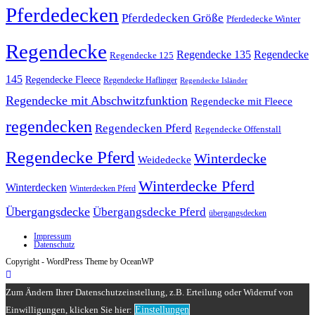
Pferdedecken
Pferdedecken Größe
Pferdedecke Winter
Regendecke
Regendecke 135
Regendecke
Regendecke 125
145
Regendecke Fleece
Regendecke Haflinger
Regendecke Isländer
Regendecke mit Abschwitzfunktion
Regendecke mit Fleece
regendecken
Regendecken Pferd
Regendecke Offenstall
Regendecke Pferd
Winterdecke
Weidedecke
Winterdecke Pferd
Winterdecken
Winterdecken Pferd
Übergangsdecke
Übergangsdecke Pferd
übergangsdecken
Impressum
Datenschutz
Copyright - WordPress Theme by OceanWP
Zum Ändern Ihrer Datenschutzeinstellung, z.B. Erteilung oder Widerruf von
Einwilligungen, klicken Sie hier:
Einstellungen