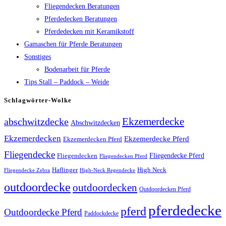
Fliegendecken Beratungen
Pferdedecken Beratungen
Pferdedecken mit Keramikstoff
Gamaschen für Pferde Beratungen
Sonstiges
Bodenarbeit für Pferde
Tips Stall – Paddock – Weide
Schlagwörter-Wolke
Ekzemerdecke
abschwitzdecke
Abschwitzdecken
Ekzemerdecken
Ekzemerdecke Pferd
Ekzemerdecken Pferd
Fliegendecke
Fliegendecken
Fliegendecke Pferd
Fliegendecken Pferd
High Neck
Haflinger
Fliegendecke Zebra
High-Neck Regendecke
outdoordecke
outdoordecken
Outdoordecken Pferd
pferdedecke
pferd
Outdoordecke Pferd
Paddockdecke