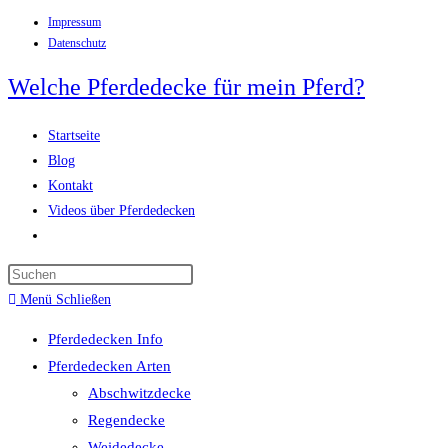
Impressum
Zum
Datenschutz
Inhalt
springen
Welche Pferdedecke für mein Pferd?
Startseite
Blog
Kontakt
Videos über Pferdedecken
Website-
Suche
Press
umschalten
Escape
Menü
Schließen
to
Pferdedecken Info
close
Pferdedecken Arten
the
Abschwitzdecke
search
Regendecke
panel.
Weidedecke