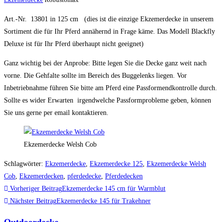
Art.-Nr. 13801 in 125 cm (dies ist die einzige Ekzemerdecke in unserem
Sortiment die für Ihr Pferd annähernd in Frage käme. Das Modell Blackfly
Deluxe ist für Ihr Pferd überhaupt nicht geeignet)
Ganz wichtig bei der Anprobe: Bitte legen Sie die Decke ganz weit nach
vorne. Die Gehfalte sollte im Bereich des Buggelenks liegen. Vor
Inbetriebnahme führen Sie bitte am Pferd eine Passformendkontrolle durch.
Sollte es wider Erwarten irgendwelche Passformprobleme geben, können
Sie uns gerne per email kontaktieren.
Ekzemerdecke Welsh Cob
Schlagwörter
:
Ekzemerdecke
,
Ekzemerdecke 125
,
Ekzemerdecke Welsh
Cob
,
Ekzemerdecken
,
pferdedecke
,
Pferdedecken
Weitere
Vorheriger Beitrag
Ekzemerdecke 145 cm für Warmblut
Artikel
Nächster Beitrag
Ekzemerdecke 145 für Trakehner
ansehen