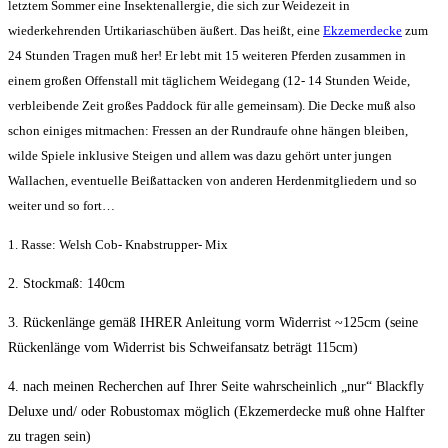
letztem Sommer eine Insektenallergie, die sich zur Weidezeit in
wiederkehrenden Urtikariaschüben äußert. Das heißt, eine
Ekzemerdecke
zum
24 Stunden Tragen muß her! Er lebt mit 15 weiteren Pferden zusammen in
einem großen Offenstall mit täglichem Weidegang (12- 14 Stunden Weide,
verbleibende Zeit großes Paddock für alle gemeinsam). Die Decke muß also
schon einiges mitmachen: Fressen an der Rundraufe ohne hängen bleiben,
wilde Spiele inklusive Steigen und allem was dazu gehört unter jungen
Wallachen, eventuelle Beißattacken von anderen Herdenmitgliedern und so
weiter und so fort…
1. Rasse: Welsh Cob- Knabstrupper- Mix
2. Stockmaß: 140cm
3. Rückenlänge gemäß IHRER Anleitung vorm Widerrist ~125cm (seine
Rückenlänge vom Widerrist bis Schweifansatz beträgt 115cm)
4. nach meinen Recherchen auf Ihrer Seite wahrscheinlich „nur“ Blackfly
Deluxe und/ oder Robustomax möglich (Ekzemerdecke muß ohne Halfter
zu tragen sein)