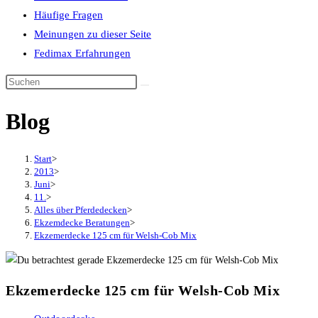
Häufige Fragen
Meinungen zu dieser Seite
Fedimax Erfahrungen
Diese
Website
Blog
durchsuchen
Start
>
2013
>
Juni
>
11.
>
Alles über Pferdedecken
>
Ekzemdecke Beratungen
>
Ekzemerdecke 125 cm für Welsh-Cob Mix
Ekzemerdecke 125 cm für Welsh-Cob Mix