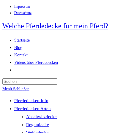
Impressum
Zum
Datenschutz
Inhalt
springen
Welche Pferdedecke für mein Pferd?
Startseite
Blog
Kontakt
Videos über Pferdedecken
Website-
Suche
Press
umschalten
Escape
Menü
Schließen
to
Pferdedecken Info
close
Pferdedecken Arten
the
Abschwitzdecke
search
Regendecke
panel.
Weidedecke