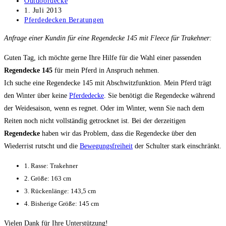
Beitrags-
Outdoordecke
Autor:
Beitrag
1. Juli 2013
veröffentlicht:
Beitrags-
Pferdedecken Beratungen
Kategorie:
Anfrage einer Kundin für eine Regendecke 145 mit Fleece für Trakehner:
Guten Tag, ich möchte gerne Ihre Hilfe für die Wahl einer passenden
Regendecke 145
für mein Pferd in Anspruch nehmen.
Ich suche eine Regendecke 145 mit Abschwitzfunktion. Mein Pferd trägt
den Winter über keine
Pferdedecke
. Sie benötigt die Regendecke während
der Weidesaison, wenn es regnet. Oder im Winter, wenn Sie nach dem
Reiten noch nicht vollständig getrocknet ist. Bei der derzeitigen
Regendecke
haben wir das Problem, dass die Regendecke über den
Wiederrist rutscht und die
Bewegungsfreiheit
der Schulter stark einschränkt.
1. Rasse: Trakehner
2. Größe: 163 cm
3. Rückenlänge: 143,5 cm
4. Bisherige Größe: 145 cm
Vielen Dank für Ihre Unterstützung!