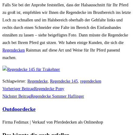
Falls Sie bei der Anprobe feststellen, dass der Halsausschnitt für Ihr Pferd
zu groß ist, empfehlen wir Ihnen die Regendecke im Brustbereich ins letzte
Loch zu schnallen und im Halsbereich oberhalb der Gehfalte links und
rechts durch einen Schneider eine Falte im Bereich des Einfassbandes
einnähen zu lassen – siehe beigefügtes Foto. Dann müsste die Regendecke
auch bei Ihrem Pferd gut sitzen. Wir haben einige Kunden, die sich die
Regendecken
Rainmax auf diese Art und Weise für Ihr Pferd passend
machen.
Schlagwörter
:
Regendecke
,
Regendecke 145
,
regendecken
Weitere
Vorheriger Beitrag
Regendecke Pony
Artikel
Nächster Beitrag
Regendecke Sommer Haflinger
ansehen
Outdoordecke
Firma Fedimax | Verkauf von Pferdedecken als Onlineshop