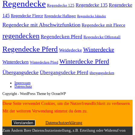
Regendecke
Regendecke 135
Regendecke
Regendecke 125
145
Regendecke Fleece
Regendecke Haflinger
Regendecke Isländer
Regendecke mit Abschwitzfunktion
Regendecke mit Fleece
regendecken
Regendecken Pferd
Regendecke Offenstall
Regendecke Pferd
Winterdecke
Weidedecke
Winterdecke Pferd
Winterdecken
Winterdecken Pferd
Übergangsdecke
Übergangsdecke Pferd
übergangsdecken
Impressum
Datenschutz
Copyright - WordPress Theme by OceanWP
Diese Seite verwendet Cookies, um die Nutzerfreundlichkeit zu verbessern.
Mit der weiteren Verwendung stimmst du dem zu.
Verstanden
Datenschutzerklärung
Zum Ändern Ihrer Datenschutzeinstellung, z.B. Erteilung oder Widerruf von