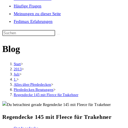
Häufige Fragen
Meinungen zu dieser Seite
Fedimax Erfahrungen
Diese
Website
Blog
durchsuchen
Start
>
2013
>
Juli
>
1.
>
Alles über Pferdedecken
>
Pferdedecken Beratungen
>
Regendecke 145 mit Fleece für Trakehner
Regendecke 145 mit Fleece für Trakehner