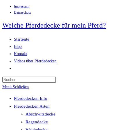
Impressum
Zum
Datenschutz
Inhalt
springen
Welche Pferdedecke für mein Pferd?
Startseite
Blog
Kontakt
Videos über Pferdedecken
Website-
Suche
Press
umschalten
Escape
Menü
Schließen
to
Pferdedecken Info
close
Pferdedecken Arten
the
Abschwitzdecke
search
Regendecke
panel.
Weidedecke