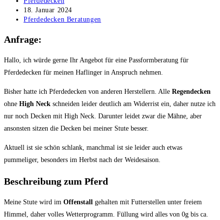
Beitrags-
Pferdedecken
Autor:
Beitrag
18. Januar 2024
veröffentlicht:
Beitrags-
Pferdedecken Beratungen
Kategorie:
Anfrage:
Hallo, ich würde gerne Ihr Angebot für eine Passformberatung für
Pferdedecken für meinen Haflinger in Anspruch nehmen.
Bisher hatte ich Pferdedecken von anderen Herstellern. Alle
Regendecken
ohne
High Neck
schneiden leider deutlich am Widerrist ein, daher nutze ich
nur noch Decken mit High Neck. Darunter leidet zwar die Mähne, aber
ansonsten sitzen die Decken bei meiner Stute besser.
Aktuell ist sie schön schlank, manchmal ist sie leider auch etwas
pummeliger, besonders im Herbst nach der Weidesaison.
Beschreibung zum Pferd
Meine Stute wird im
Offenstall
gehalten mit Futterstellen unter freiem
Himmel, daher volles Wetterprogramm. Füllung wird alles von 0g bis ca.