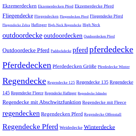
Ekzemerdecken
Ekzemerdecke Pferd
Ekzemerdecken Pferd
Fliegendecke
Fliegendecken
Fliegendecke Pferd
Fliegendecken Pferd
High Neck
Haflinger
Fliegendecke Zebra
High-Neck Regendecke
outdoordecke
outdoordecken
Outdoordecken Pferd
pferdedecke
pferd
Outdoordecke Pferd
Paddockdecke
Pferdedecken
Pferdedecken Größe
Pferdedecke Winter
Regendecke
Regendecke 135
Regendecke
Regendecke 125
145
Regendecke Fleece
Regendecke Haflinger
Regendecke Isländer
Regendecke mit Abschwitzfunktion
Regendecke mit Fleece
regendecken
Regendecken Pferd
Regendecke Offenstall
Regendecke Pferd
Winterdecke
Weidedecke