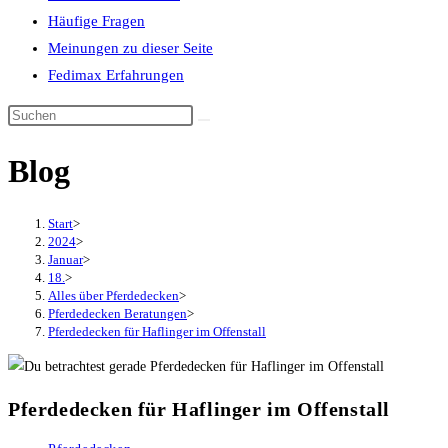
Häufige Fragen
Meinungen zu dieser Seite
Fedimax Erfahrungen
Diese
Website
Blog
durchsuchen
Start
>
2024
>
Januar
>
18.
>
Alles über Pferdedecken
>
Pferdedecken Beratungen
>
Pferdedecken für Haflinger im Offenstall
Pferdedecken für Haflinger im Offenstall