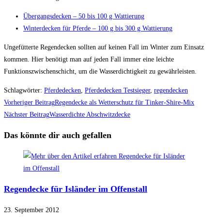
Übergangsdecken – 50 bis 100 g Wattierung
Winterdecken für Pferde – 100 g bis 300 g Wattierung
Ungefütterte Regendecken sollten auf keinen Fall im Winter zum Einsatz
kommen. Hier benötigt man auf jeden Fall immer eine leichte
Funktionszwischenschicht, um die Wasserdichtigkeit zu gewährleisten.
Schlagwörter
:
Pferdedecken
,
Pferdedecken Testsieger
,
regendecken
Weitere
Vorheriger Beitrag
Regendecke als Wetterschutz für Tinker-Shire-Mix
Artikel
Nächster Beitrag
Wasserdichte Abschwitzdecke
ansehen
Das könnte dir auch gefallen
Regendecke für Isländer im Offenstall
23. September 2012