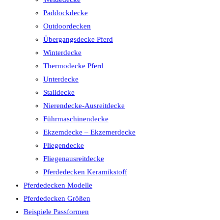
Paddockdecke
Outdoordecken
Übergangsdecke Pferd
Winterdecke
Thermodecke Pferd
Unterdecke
Stalldecke
Nierendecke-Ausreitdecke
Führmaschinendecke
Ekzemdecke – Ekzemerdecke
Fliegendecke
Fliegenausreitdecke
Pferdedecken Keramikstoff
Pferdedecken Modelle
Pferdedecken Größen
Beispiele Passformen