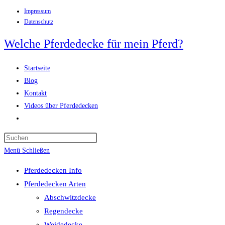
Impressum
Zum
Datenschutz
Inhalt
springen
Welche Pferdedecke für mein Pferd?
Startseite
Blog
Kontakt
Videos über Pferdedecken
Website-
Suche
Press
umschalten
Escape
Menü
Schließen
to
Pferdedecken Info
close
Pferdedecken Arten
the
Abschwitzdecke
search
Regendecke
panel.
Weidedecke