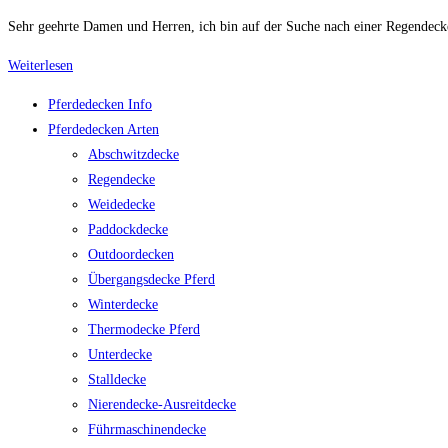
Kategorie:
Sehr geehrte Damen und Herren, ich bin auf der Suche nach einer Regendec
Regendecke
Weiterlesen
mit
Pferdedecken Info
Abschwitzfunktion
Pferdedecken Arten
für
Abschwitzdecke
Pinto-
Regendecke
Mix
Weidedecke
Paddockdecke
Outdoordecken
Übergangsdecke Pferd
Winterdecke
Thermodecke Pferd
Unterdecke
Stalldecke
Nierendecke-Ausreitdecke
Führmaschinendecke