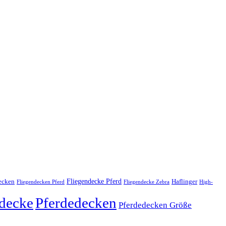
ecken
Fliegendecke Pferd
Haflinger
Fliegendecken Pferd
Fliegendecke Zebra
High-
edecke
Pferdedecken
Pferdedecken Größe