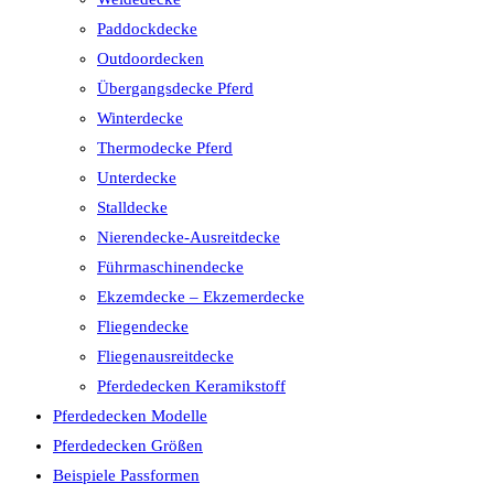
Paddockdecke
Outdoordecken
Übergangsdecke Pferd
Winterdecke
Thermodecke Pferd
Unterdecke
Stalldecke
Nierendecke-Ausreitdecke
Führmaschinendecke
Ekzemdecke – Ekzemerdecke
Fliegendecke
Fliegenausreitdecke
Pferdedecken Keramikstoff
Pferdedecken Modelle
Pferdedecken Größen
Beispiele Passformen