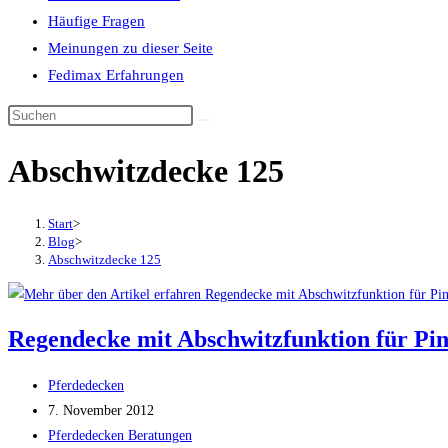
Häufige Fragen
Meinungen zu dieser Seite
Fedimax Erfahrungen
Diese
Website
Abschwitzdecke 125
durchsuchen
Start
>
Blog
>
Abschwitzdecke 125
Regendecke mit Abschwitzfunktion für Pi
Beitrags-
Pferdedecken
Autor:
Beitrag
7. November 2012
veröffentlicht:
Beitrags-
Pferdedecken Beratungen