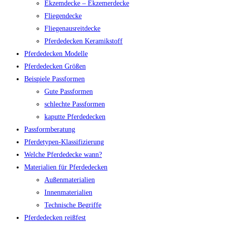
Ekzemdecke – Ekzemerdecke
Fliegendecke
Fliegenausreitdecke
Pferdedecken Keramikstoff
Pferdedecken Modelle
Pferdedecken Größen
Beispiele Passformen
Gute Passformen
schlechte Passformen
kaputte Pferdedecken
Passformberatung
Pferdetypen-Klassifizierung
Welche Pferdedecke wann?
Materialien für Pferdedecken
Außenmaterialien
Innenmaterialien
Technische Begriffe
Pferdedecken reißfest