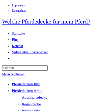
Impressum
Zum
Datenschutz
Inhalt
springen
Welche Pferdedecke für mein Pferd?
Startseite
Blog
Kontakt
Videos über Pferdedecken
Website-
Suche
Press
umschalten
Escape
Menü
Schließen
to
Pferdedecken Info
close
Pferdedecken Arten
the
Abschwitzdecke
search
Regendecke
panel.
Weidedecke