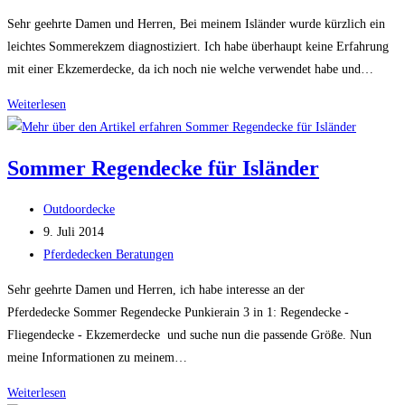
Kategorie:
Sehr geehrte Damen und Herren, Bei meinem Isländer wurde kürzlich ein
leichtes Sommerekzem diagnostiziert. Ich habe überhaupt keine Erfahrung
mit einer Ekzemerdecke, da ich noch nie welche verwendet habe und…
Ekzemerdecke
Weiterlesen
für
Isländer
Sommer Regendecke für Isländer
Beitrags-
Outdoordecke
Autor:
Beitrag
9. Juli 2014
veröffentlicht:
Beitrags-
Pferdedecken Beratungen
Kategorie:
Sehr geehrte Damen und Herren, ich habe interesse an der
Pferdedecke Sommer Regendecke Punkierain 3 in 1: Regendecke -
Fliegendecke - Ekzemerdecke und suche nun die passende Größe. Nun
meine Informationen zu meinem…
Sommer
Weiterlesen