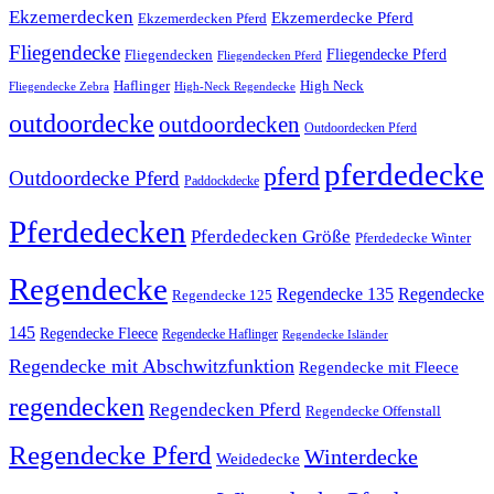
Ekzemerdecken
Ekzemerdecke Pferd
Ekzemerdecken Pferd
Fliegendecke
Fliegendecken
Fliegendecke Pferd
Fliegendecken Pferd
High Neck
Haflinger
Fliegendecke Zebra
High-Neck Regendecke
outdoordecke
outdoordecken
Outdoordecken Pferd
pferdedecke
pferd
Outdoordecke Pferd
Paddockdecke
Pferdedecken
Pferdedecken Größe
Pferdedecke Winter
Regendecke
Regendecke 135
Regendecke
Regendecke 125
145
Regendecke Fleece
Regendecke Haflinger
Regendecke Isländer
Regendecke mit Abschwitzfunktion
Regendecke mit Fleece
regendecken
Regendecken Pferd
Regendecke Offenstall
Regendecke Pferd
Winterdecke
Weidedecke