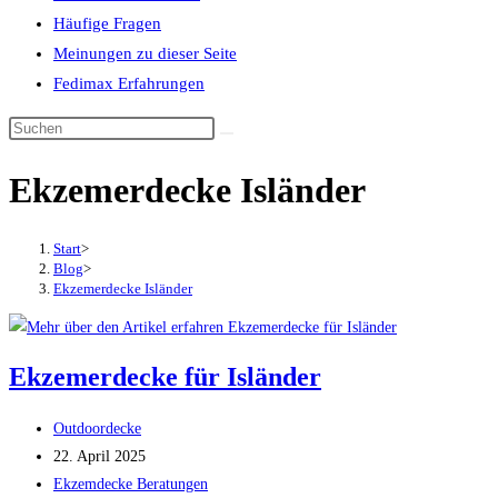
Häufige Fragen
Meinungen zu dieser Seite
Fedimax Erfahrungen
Diese
Website
Ekzemerdecke Isländer
durchsuchen
Start
>
Blog
>
Ekzemerdecke Isländer
Ekzemerdecke für Isländer
Beitrags-
Outdoordecke
Autor:
Beitrag
22. April 2025
veröffentlicht:
Beitrags-
Ekzemdecke Beratungen