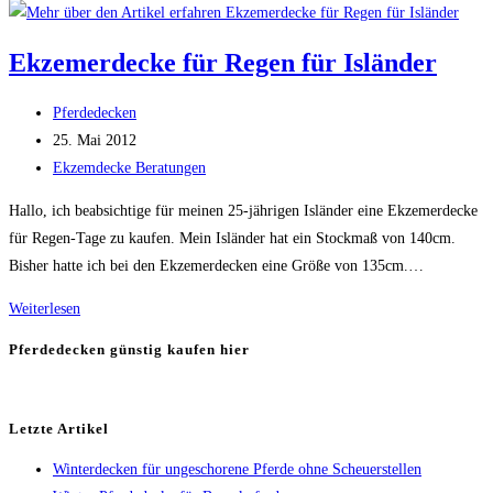
Regendecke
für
Ekzemerdecke für Regen für Isländer
Isländer
Beitrags-
Pferdedecken
Autor:
Beitrag
25. Mai 2012
veröffentlicht:
Beitrags-
Ekzemdecke Beratungen
Kategorie:
Hallo, ich beabsichtige für meinen 25-jährigen Isländer eine Ekzemerdecke
für Regen-Tage zu kaufen. Mein Isländer hat ein Stockmaß von 140cm.
Bisher hatte ich bei den Ekzemerdecken eine Größe von 135cm.…
Ekzemerdecke
Weiterlesen
für
Pferdedecken günstig kaufen hier
Regen
für
Isländer
Letzte Artikel
Winterdecken für ungeschorene Pferde ohne Scheuerstellen