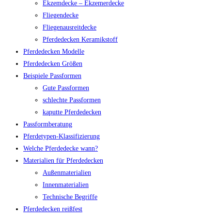
Ekzemdecke – Ekzemerdecke
Fliegendecke
Fliegenausreitdecke
Pferdedecken Keramikstoff
Pferdedecken Modelle
Pferdedecken Größen
Beispiele Passformen
Gute Passformen
schlechte Passformen
kaputte Pferdedecken
Passformberatung
Pferdetypen-Klassifizierung
Welche Pferdedecke wann?
Materialien für Pferdedecken
Außenmaterialien
Innenmaterialien
Technische Begriffe
Pferdedecken reißfest