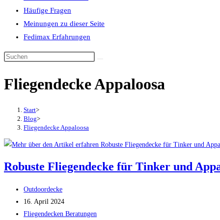
Häufige Fragen
Meinungen zu dieser Seite
Fedimax Erfahrungen
Diese
Website
Fliegendecke Appaloosa
durchsuchen
Start
>
Blog
>
Fliegendecke Appaloosa
Robuste Fliegendecke für Tinker und App
Beitrags-
Outdoordecke
Autor:
Beitrag
16. April 2024
veröffentlicht:
Beitrags-
Fliegendecken Beratungen