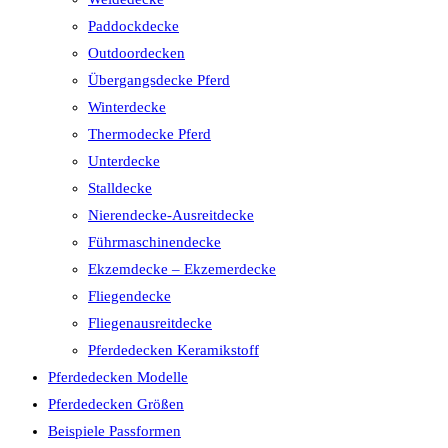
Paddockdecke
Outdoordecken
Übergangsdecke Pferd
Winterdecke
Thermodecke Pferd
Unterdecke
Stalldecke
Nierendecke-Ausreitdecke
Führmaschinendecke
Ekzemdecke – Ekzemerdecke
Fliegendecke
Fliegenausreitdecke
Pferdedecken Keramikstoff
Pferdedecken Modelle
Pferdedecken Größen
Beispiele Passformen