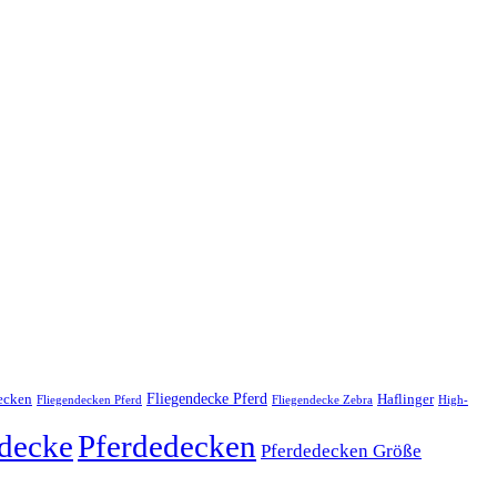
ecken
Fliegendecke Pferd
Haflinger
Fliegendecken Pferd
Fliegendecke Zebra
High-
edecke
Pferdedecken
Pferdedecken Größe