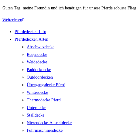
Kategorie:
Guten Tag, meine Freundin und ich benötigen für unsere Pferde robuste Fl
Robuste
Weiterlesen
Fliegendecke
Pferdedecken Info
für
Pferdedecken Arten
Tinker
Abschwitzdecke
und
Regendecke
Appaloosa
Weidedecke
Paddockdecke
Outdoordecken
Übergangsdecke Pferd
Winterdecke
Thermodecke Pferd
Unterdecke
Stalldecke
Nierendecke-Ausreitdecke
Führmaschinendecke