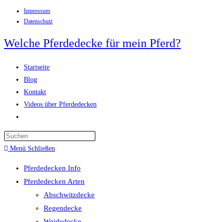
Impressum
Zum
Datenschutz
Inhalt
springen
Welche Pferdedecke für mein Pferd?
Startseite
Blog
Kontakt
Videos über Pferdedecken
Website-
Suche
Press
umschalten
Escape
Menü
Schließen
to
Pferdedecken Info
close
Pferdedecken Arten
the
Abschwitzdecke
search
Regendecke
panel.
Weidedecke