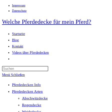
Impressum
Zum
Datenschutz
Inhalt
springen
Welche Pferdedecke für mein Pferd?
Startseite
Blog
Kontakt
Videos über Pferdedecken
Website-
Suche
Press
umschalten
Escape
Menü
Schließen
to
Pferdedecken Info
close
Pferdedecken Arten
the
Abschwitzdecke
search
Regendecke
panel.
Weidedecke