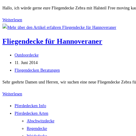
Kategorie:
Hallo, ich würde gerne eure Fliegendecke Zebra mit Halsteil Free moving ka
Fliegendecke
Weiterlesen
Zebra
für
Fliegendecke für Hannoveraner
Hannoveraner
Beitrags-
Outdoordecke
Autor:
Beitrag
11. Juni 2014
veröffentlicht:
Beitrags-
Fliegendecken Beratungen
Kategorie:
Sehr geehrte Damen und Herren, wir suchen eine neue Fliegendecke Zebra fü
Fliegendecke
Weiterlesen
für
Pferdedecken Info
Hannoveraner
Pferdedecken Arten
Abschwitzdecke
Regendecke