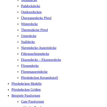
Weidedecke
Paddockdecke
Outdoordecken
Übergangsdecke Pferd
Winterdecke
Thermodecke Pferd
Unterdecke
Stalldecke
Nierendecke-Ausreitdecke
Führmaschinendecke
Ekzemdecke – Ekzemerdecke
Fliegendecke
Fliegenausreitdecke
Pferdedecken Keramikstoff
Pferdedecken Modelle
Pferdedecken Größen
Beispiele Passformen
Gute Passformen