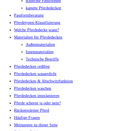
schlechte Passformen
kaputte Pferdedecken
Passformberatung
Pferdetypen-Klassifizierung
Welche Pferdedecke wann?
Materialien für Pferdedecken
Außenmaterialien
Innenmaterialien
Technische Begriffe
Pferdedecken reißfest
Pferdedecken wasserdicht
Pferdedecken & Abschwitzfunktion
Pferdedecken waschen
Pferdedecken imprägnieren
Pferde scheren ja oder nein?
Rückenwärmer Pferd
Häufige Fragen
Meinungen zu dieser Seite