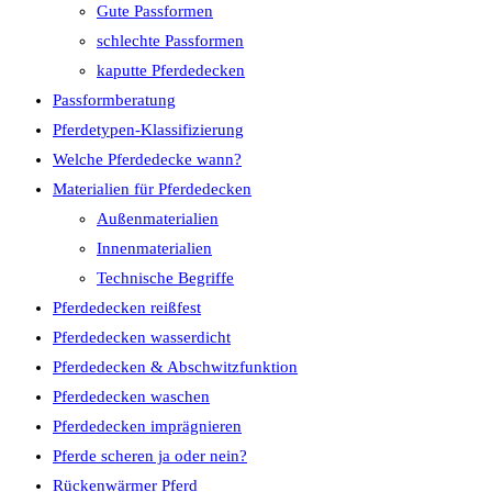
Gute Passformen
schlechte Passformen
kaputte Pferdedecken
Passformberatung
Pferdetypen-Klassifizierung
Welche Pferdedecke wann?
Materialien für Pferdedecken
Außenmaterialien
Innenmaterialien
Technische Begriffe
Pferdedecken reißfest
Pferdedecken wasserdicht
Pferdedecken & Abschwitzfunktion
Pferdedecken waschen
Pferdedecken imprägnieren
Pferde scheren ja oder nein?
Rückenwärmer Pferd