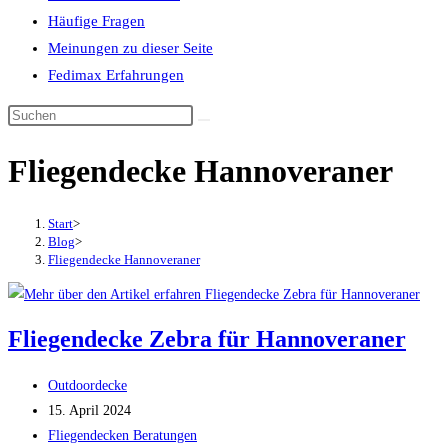
Häufige Fragen
Meinungen zu dieser Seite
Fedimax Erfahrungen
Diese
Website
Fliegendecke Hannoveraner
durchsuchen
Start
>
Blog
>
Fliegendecke Hannoveraner
Fliegendecke Zebra für Hannoveraner
Beitrags-
Outdoordecke
Autor:
Beitrag
15. April 2024
veröffentlicht:
Beitrags-
Fliegendecken Beratungen