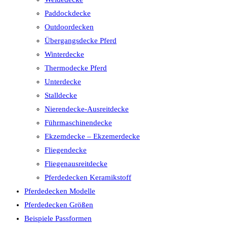
Paddockdecke
Outdoordecken
Übergangsdecke Pferd
Winterdecke
Thermodecke Pferd
Unterdecke
Stalldecke
Nierendecke-Ausreitdecke
Führmaschinendecke
Ekzemdecke – Ekzemerdecke
Fliegendecke
Fliegenausreitdecke
Pferdedecken Keramikstoff
Pferdedecken Modelle
Pferdedecken Größen
Beispiele Passformen