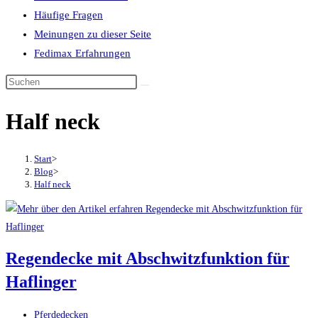
Häufige Fragen
Meinungen zu dieser Seite
Fedimax Erfahrungen
Diese
Website
Half neck
durchsuchen
Start
>
Blog
>
Half neck
Regendecke mit Abschwitzfunktion für
Haflinger
Beitrags-
Pferdedecken