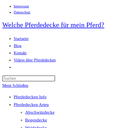
Impressum
Zum
Datenschutz
Inhalt
springen
Welche Pferdedecke für mein Pferd?
Startseite
Blog
Kontakt
Videos über Pferdedecken
Website-
Suche
Press
umschalten
Escape
Menü
Schließen
to
Pferdedecken Info
close
Pferdedecken Arten
the
Abschwitzdecke
search
Regendecke
panel.
Weidedecke