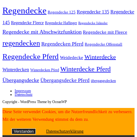
Regendecke
Regendecke 135
Regendecke
Regendecke 125
145
Regendecke Fleece
Regendecke Haflinger
Regendecke Isländer
Regendecke mit Abschwitzfunktion
Regendecke mit Fleece
regendecken
Regendecken Pferd
Regendecke Offenstall
Regendecke Pferd
Winterdecke
Weidedecke
Winterdecke Pferd
Winterdecken
Winterdecken Pferd
Übergangsdecke
Übergangsdecke Pferd
übergangsdecken
Impressum
Datenschutz
Copyright - WordPress Theme by OceanWP
Diese Seite verwendet Cookies, um die Nutzerfreundlichkeit zu verbessern.
Mit der weiteren Verwendung stimmst du dem zu.
Verstanden
Datenschutzerklärung