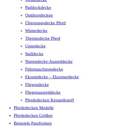
Paddockdecke
Outdoordecken
Übergangsdecke Pferd
Winterdecke
Thermodecke Pferd
Unterdecke
Stalldecke
Nierendecke-Ausreitdecke
Führmaschinendecke
Ekzemdecke – Ekzemerdecke
Fliegendecke
Fliegenausreitdecke
Pferdedecken Keramikstoff
Pferdedecken Modelle
Pferdedecken Größen
Beispiele Passformen