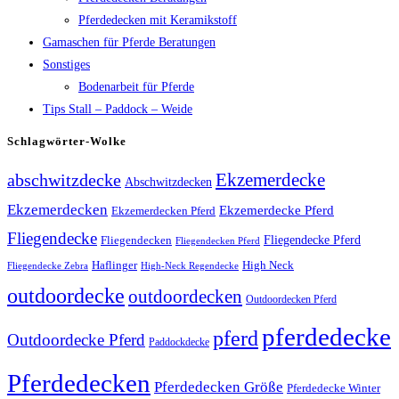
Pferdedecken mit Keramikstoff
Gamaschen für Pferde Beratungen
Sonstiges
Bodenarbeit für Pferde
Tips Stall – Paddock – Weide
Schlagwörter-Wolke
Ekzemerdecke
abschwitzdecke
Abschwitzdecken
Ekzemerdecken
Ekzemerdecke Pferd
Ekzemerdecken Pferd
Fliegendecke
Fliegendecken
Fliegendecke Pferd
Fliegendecken Pferd
High Neck
Haflinger
Fliegendecke Zebra
High-Neck Regendecke
outdoordecke
outdoordecken
Outdoordecken Pferd
pferdedecke
pferd
Outdoordecke Pferd
Paddockdecke
Pferdedecken
Pferdedecken Größe
Pferdedecke Winter