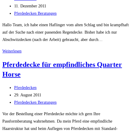
Autor:
Beitrag
11. Dezember 2011
veröffentlicht:
Beitrags-
Pferdedecken Beratungen
Kategorie:
Hallo Team, ich habe einen Haflinger vom alten Schlag und bin krampfhaft
auf der Suche nach einer passenden Regendecke. Bisher habe ich nur
Abschwitzdecken (nach der Arbeit) gebraucht, aber durch…
Regendecke
Weiterlesen
mit
Pferdedecke für empfindliches Quarter
Abschwitzfunktion
Horse
für
Haflinger
Beitrags-
Pferdedecken
Autor:
Beitrag
29. August 2011
veröffentlicht:
Beitrags-
Pferdedecken Beratungen
Kategorie:
Vor der Bestellung einer Pferdedecke möchte ich gern Ihre
Passformberatung wahrnehmen. Da mein Pferd eine empfindliche
Haarstruktur hat und beim Auflegen von Pferdedecken mit Standard-