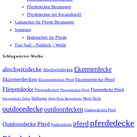
Pferdedecken Beratungen
Pferdedecken mit Keramikstoff
Gamaschen für Pferde Beratungen
Sonstiges
Bodenarbeit für Pferde
Tips Stall – Paddock – Weide
Schlagwörter-Wolke
Ekzemerdecke
abschwitzdecke
Abschwitzdecken
Ekzemerdecken
Ekzemerdecke Pferd
Ekzemerdecken Pferd
Fliegendecke
Fliegendecken
Fliegendecke Pferd
Fliegendecken Pferd
High Neck
Haflinger
Fliegendecke Zebra
High-Neck Regendecke
outdoordecke
outdoordecken
Outdoordecken Pferd
pferdedecke
pferd
Outdoordecke Pferd
Paddockdecke