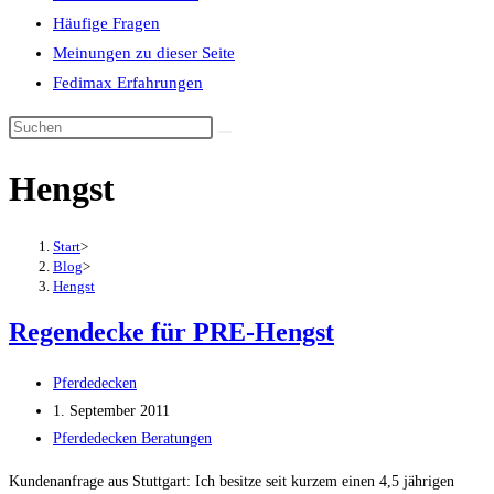
Häufige Fragen
Meinungen zu dieser Seite
Fedimax Erfahrungen
Diese
Website
Hengst
durchsuchen
Start
>
Blog
>
Hengst
Regendecke für PRE-Hengst
Beitrags-
Pferdedecken
Autor:
Beitrag
1. September 2011
veröffentlicht:
Beitrags-
Pferdedecken Beratungen
Kategorie:
Kundenanfrage aus Stuttgart: Ich besitze seit kurzem einen 4,5 jährigen