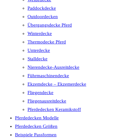
Paddockdecke
Outdoordecken
Übergangsdecke Pferd
Winterdecke
Thermodecke Pferd
Unterdecke
Stalldecke
Nierendecke-Ausreitdecke
Führmaschinendecke
Ekzemdecke – Ekzemerdecke
Fliegendecke
Fliegenausreitdecke
Pferdedecken Keramikstoff
Pferdedecken Modelle
Pferdedecken Größen
Beispiele Passformen