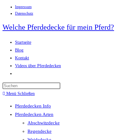
Impressum
Zum
Datenschutz
Inhalt
springen
Welche Pferdedecke für mein Pferd?
Startseite
Blog
Kontakt
Videos über Pferdedecken
Website-
Suche
Press
umschalten
Escape
Menü
Schließen
to
Pferdedecken Info
close
Pferdedecken Arten
the
Abschwitzdecke
search
Regendecke
panel.
Weidedecke