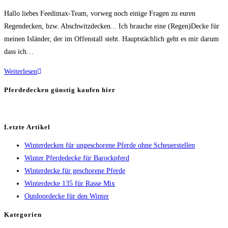
Kategorie:
Hallo liebes Feedimax-Team, vorweg noch einige Fragen zu euren
Regendecken, bzw. Abschwitzdecken... Ich brauche eine (Regen)Decke für
meinen Isländer, der im Offenstall steht. Hauptstächlich geht es mir darum
dass ich…
Regendecke
Weiterlesen
für
Pferdedecken günstig kaufen hier
Isländer
im
Offenstall
Letzte Artikel
Winterdecken für ungeschorene Pferde ohne Scheuerstellen
Winter Pferdedecke für Barockpferd
Winterdecke für geschorene Pferde
Winterdecke 135 für Rasse Mix
Outdoordecke für den Winter
Kategorien