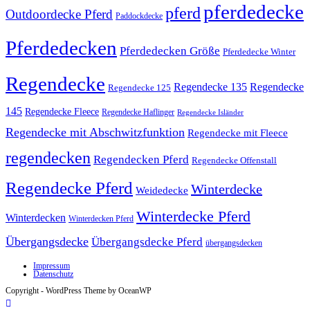
pferdedecke
pferd
Outdoordecke Pferd
Paddockdecke
Pferdedecken
Pferdedecken Größe
Pferdedecke Winter
Regendecke
Regendecke 135
Regendecke
Regendecke 125
145
Regendecke Fleece
Regendecke Haflinger
Regendecke Isländer
Regendecke mit Abschwitzfunktion
Regendecke mit Fleece
regendecken
Regendecken Pferd
Regendecke Offenstall
Regendecke Pferd
Winterdecke
Weidedecke
Winterdecke Pferd
Winterdecken
Winterdecken Pferd
Übergangsdecke
Übergangsdecke Pferd
übergangsdecken
Impressum
Datenschutz
Copyright - WordPress Theme by OceanWP