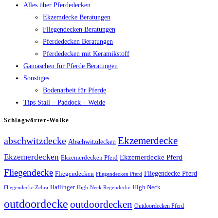
Alles über Pferdedecken
Ekzemdecke Beratungen
Fliegendecken Beratungen
Pferdedecken Beratungen
Pferdedecken mit Keramikstoff
Gamaschen für Pferde Beratungen
Sonstiges
Bodenarbeit für Pferde
Tips Stall – Paddock – Weide
Schlagwörter-Wolke
Ekzemerdecke
abschwitzdecke
Abschwitzdecken
Ekzemerdecken
Ekzemerdecke Pferd
Ekzemerdecken Pferd
Fliegendecke
Fliegendecken
Fliegendecke Pferd
Fliegendecken Pferd
High Neck
Haflinger
Fliegendecke Zebra
High-Neck Regendecke
outdoordecke
outdoordecken
Outdoordecken Pferd