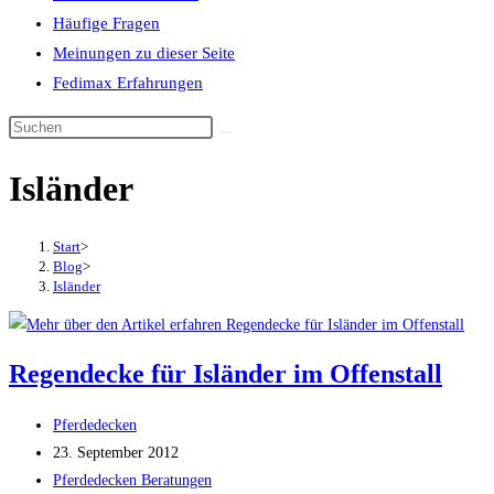
Häufige Fragen
Meinungen zu dieser Seite
Fedimax Erfahrungen
Diese
Website
Isländer
durchsuchen
Start
>
Blog
>
Isländer
Regendecke für Isländer im Offenstall
Beitrags-
Pferdedecken
Autor:
Beitrag
23. September 2012
veröffentlicht:
Beitrags-
Pferdedecken Beratungen