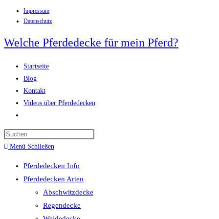
Impressum
Zum
Datenschutz
Inhalt
springen
Welche Pferdedecke für mein Pferd?
Startseite
Blog
Kontakt
Videos über Pferdedecken
Website-
Suche
Press
umschalten
Escape
Menü
Schließen
to
Pferdedecken Info
close
Pferdedecken Arten
the
Abschwitzdecke
search
Regendecke
panel.
Weidedecke