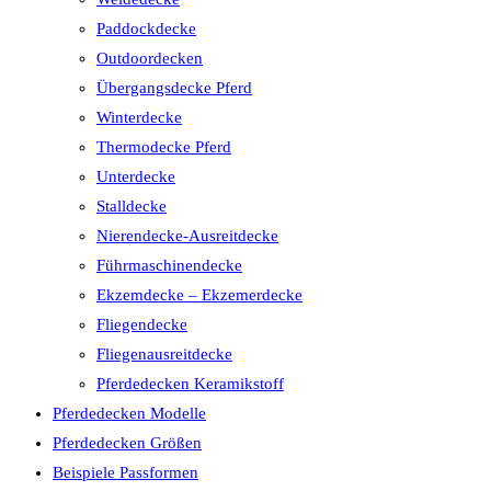
Paddockdecke
Outdoordecken
Übergangsdecke Pferd
Winterdecke
Thermodecke Pferd
Unterdecke
Stalldecke
Nierendecke-Ausreitdecke
Führmaschinendecke
Ekzemdecke – Ekzemerdecke
Fliegendecke
Fliegenausreitdecke
Pferdedecken Keramikstoff
Pferdedecken Modelle
Pferdedecken Größen
Beispiele Passformen