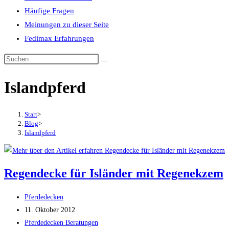
Häufige Fragen
Meinungen zu dieser Seite
Fedimax Erfahrungen
Diese
Website
Islandpferd
durchsuchen
Start
>
Blog
>
Islandpferd
Regendecke für Isländer mit Regenekzem
Beitrags-
Pferdedecken
Autor:
Beitrag
11. Oktober 2012
veröffentlicht:
Beitrags-
Pferdedecken Beratungen