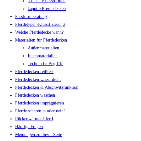
schlechte Passformen
kaputte Pferdedecken
Passformberatung
Pferdetypen-Klassifizierung
Welche Pferdedecke wann?
Materialien für Pferdedecken
Außenmaterialien
Innenmaterialien
Technische Begriffe
Pferdedecken reißfest
Pferdedecken wasserdicht
Pferdedecken & Abschwitzfunktion
Pferdedecken waschen
Pferdedecken imprägnieren
Pferde scheren ja oder nein?
Rückenwärmer Pferd
Häufige Fragen
Meinungen zu dieser Seite