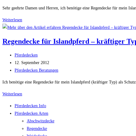
Kategorie:
Sehr geehrte Damen und Herren, ich benötige eine Regendecke für mein Island
Regendecke
Weiterlesen
für
Isländer
Regendecke für Islandpferd – kräftiger Ty
mit
Regenekzem
Beitrags-
Pferdedecken
Autor:
Beitrag
12. September 2012
veröffentlicht:
Beitrags-
Pferdedecken Beratungen
Kategorie:
Ich benötige eine Regendecke für mein Islandpferd (kräftiger Typ) als Schu
Regendecke
Weiterlesen
für
Pferdedecken Info
Islandpferd
Pferdedecken Arten
–
Abschwitzdecke
kräftiger
Regendecke
Typ