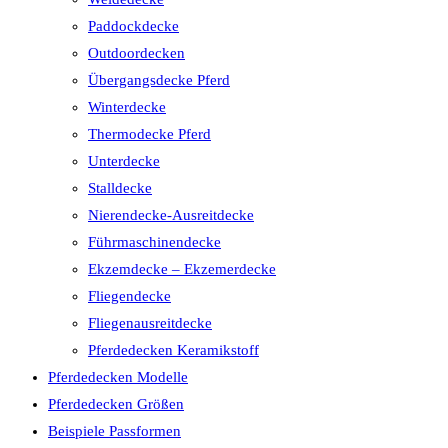
Paddockdecke
Outdoordecken
Übergangsdecke Pferd
Winterdecke
Thermodecke Pferd
Unterdecke
Stalldecke
Nierendecke-Ausreitdecke
Führmaschinendecke
Ekzemdecke – Ekzemerdecke
Fliegendecke
Fliegenausreitdecke
Pferdedecken Keramikstoff
Pferdedecken Modelle
Pferdedecken Größen
Beispiele Passformen