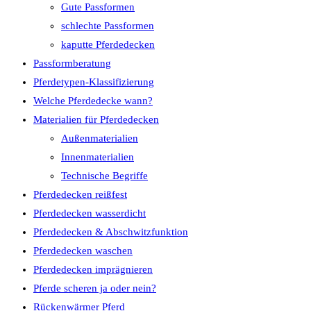
Gute Passformen
schlechte Passformen
kaputte Pferdedecken
Passformberatung
Pferdetypen-Klassifizierung
Welche Pferdedecke wann?
Materialien für Pferdedecken
Außenmaterialien
Innenmaterialien
Technische Begriffe
Pferdedecken reißfest
Pferdedecken wasserdicht
Pferdedecken & Abschwitzfunktion
Pferdedecken waschen
Pferdedecken imprägnieren
Pferde scheren ja oder nein?
Rückenwärmer Pferd