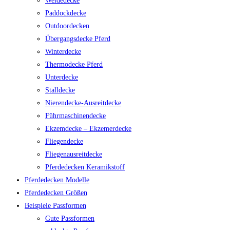
Weidedecke
Paddockdecke
Outdoordecken
Übergangsdecke Pferd
Winterdecke
Thermodecke Pferd
Unterdecke
Stalldecke
Nierendecke-Ausreitdecke
Führmaschinendecke
Ekzemdecke – Ekzemerdecke
Fliegendecke
Fliegenausreitdecke
Pferdedecken Keramikstoff
Pferdedecken Modelle
Pferdedecken Größen
Beispiele Passformen
Gute Passformen