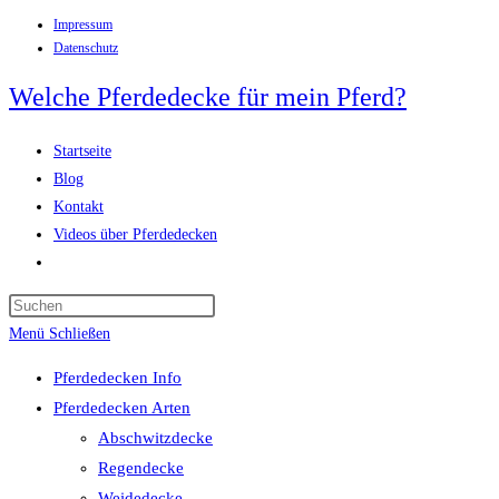
Impressum
Zum
Datenschutz
Inhalt
springen
Welche Pferdedecke für mein Pferd?
Startseite
Blog
Kontakt
Videos über Pferdedecken
Website-
Suche
Press
umschalten
Escape
Menü
Schließen
to
Pferdedecken Info
close
Pferdedecken Arten
the
Abschwitzdecke
search
Regendecke
panel.
Weidedecke