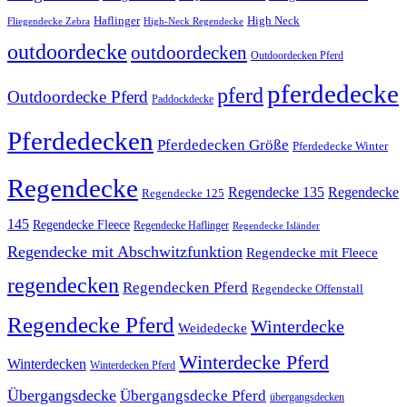
High Neck
Haflinger
Fliegendecke Zebra
High-Neck Regendecke
outdoordecke
outdoordecken
Outdoordecken Pferd
pferdedecke
pferd
Outdoordecke Pferd
Paddockdecke
Pferdedecken
Pferdedecken Größe
Pferdedecke Winter
Regendecke
Regendecke 135
Regendecke
Regendecke 125
145
Regendecke Fleece
Regendecke Haflinger
Regendecke Isländer
Regendecke mit Abschwitzfunktion
Regendecke mit Fleece
regendecken
Regendecken Pferd
Regendecke Offenstall
Regendecke Pferd
Winterdecke
Weidedecke
Winterdecke Pferd
Winterdecken
Winterdecken Pferd
Übergangsdecke
Übergangsdecke Pferd
übergangsdecken