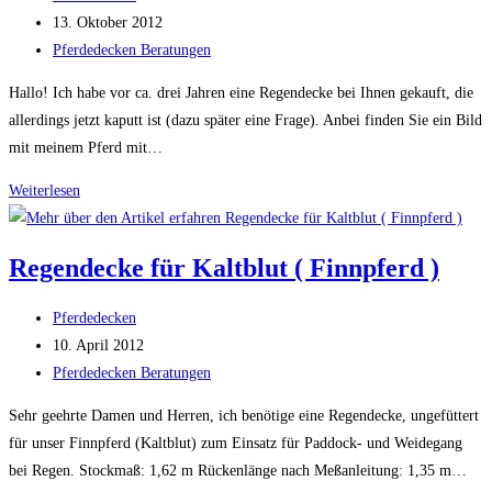
Autor:
Beitrag
13. Oktober 2012
veröffentlicht:
Beitrags-
Pferdedecken Beratungen
Kategorie:
Hallo! Ich habe vor ca. drei Jahren eine Regendecke bei Ihnen gekauft, die
allerdings jetzt kaputt ist (dazu später eine Frage). Anbei finden Sie ein Bild
mit meinem Pferd mit…
Regendecke
Weiterlesen
für
Friese
Regendecke für Kaltblut ( Finnpferd )
Haflinger
Kaltblut
Beitrags-
Pferdedecken
Mix
Autor:
Beitrag
10. April 2012
veröffentlicht:
Beitrags-
Pferdedecken Beratungen
Kategorie:
Sehr geehrte Damen und Herren, ich benötige eine Regendecke, ungefüttert
für unser Finnpferd (Kaltblut) zum Einsatz für Paddock- und Weidegang
bei Regen. Stockmaß: 1,62 m Rückenlänge nach Meßanleitung: 1,35 m…