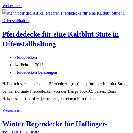
Regendecke
Weiterlesen
für
Kaltblut
(
Pferdedecke für eine Kaltblut Stute in
Finnpferd
Offenstallhaltung
)
Beitrags-
Pferdedecken
Autor:
Beitrag
14. Februar 2012
veröffentlicht:
Beitrags-
Pferdedecken Beratungen
Kategorie:
Hallo, ich suche nach einer Pferdedecke (medium) für eine Kaltblut Stute,
bei der normale Pferdedecken von der Länge 160-165 passen. Beim
Halsausschnitt wird es jedoch eng. In einem Forum habe…
Pferdedecke
Weiterlesen
für
Winter Regendecke für Haflinger-
eine
Kaltblut