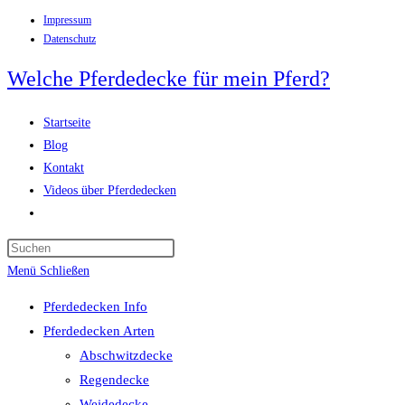
Impressum
Zum
Datenschutz
Inhalt
springen
Welche Pferdedecke für mein Pferd?
Startseite
Blog
Kontakt
Videos über Pferdedecken
Website-
Suche
Press
umschalten
Escape
Menü
Schließen
to
Pferdedecken Info
close
Pferdedecken Arten
the
Abschwitzdecke
search
Regendecke
panel.
Weidedecke