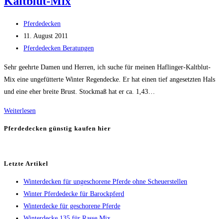
Kaltblut-Mix
Stute
Beitrags-
in
Pferdedecken
Autor:
Beitrag
Offenstallhaltung
11. August 2011
veröffentlicht:
Beitrags-
Pferdedecken Beratungen
Kategorie:
Sehr geehrte Damen und Herren, ich suche für meinen Haflinger-Kaltblut-
Mix eine ungefütterte Winter Regendecke. Er hat einen tief angesetzten Hals
und eine eher breite Brust. Stockmaß hat er ca. 1,43…
Winter
Weiterlesen
Regendecke
Pferdedecken günstig kaufen hier
für
Haflinger-
Kaltblut-
Letzte Artikel
Mix
Winterdecken für ungeschorene Pferde ohne Scheuerstellen
Winter Pferdedecke für Barockpferd
Winterdecke für geschorene Pferde
Winterdecke 135 für Rasse Mix