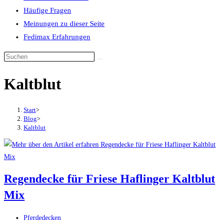
Häufige Fragen
Meinungen zu dieser Seite
Fedimax Erfahrungen
Diese
Website
Kaltblut
durchsuchen
Start
>
Blog
>
Kaltblut
Regendecke für Friese Haflinger Kaltblut
Mix
Beitrags-
Pferdedecken