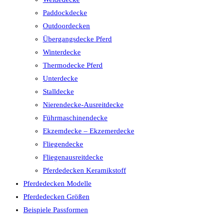
Paddockdecke
Outdoordecken
Übergangsdecke Pferd
Winterdecke
Thermodecke Pferd
Unterdecke
Stalldecke
Nierendecke-Ausreitdecke
Führmaschinendecke
Ekzemdecke – Ekzemerdecke
Fliegendecke
Fliegenausreitdecke
Pferdedecken Keramikstoff
Pferdedecken Modelle
Pferdedecken Größen
Beispiele Passformen