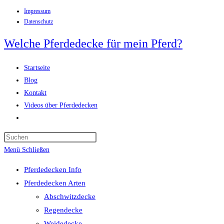
Impressum
Zum
Datenschutz
Inhalt
springen
Welche Pferdedecke für mein Pferd?
Startseite
Blog
Kontakt
Videos über Pferdedecken
Website-
Suche
Press
umschalten
Escape
Menü
Schließen
to
Pferdedecken Info
close
Pferdedecken Arten
the
Abschwitzdecke
search
Regendecke
panel.
Weidedecke