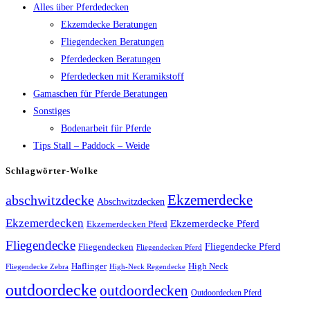
Alles über Pferdedecken
Ekzemdecke Beratungen
Fliegendecken Beratungen
Pferdedecken Beratungen
Pferdedecken mit Keramikstoff
Gamaschen für Pferde Beratungen
Sonstiges
Bodenarbeit für Pferde
Tips Stall – Paddock – Weide
Schlagwörter-Wolke
Ekzemerdecke
abschwitzdecke
Abschwitzdecken
Ekzemerdecken
Ekzemerdecke Pferd
Ekzemerdecken Pferd
Fliegendecke
Fliegendecken
Fliegendecke Pferd
Fliegendecken Pferd
High Neck
Haflinger
Fliegendecke Zebra
High-Neck Regendecke
outdoordecke
outdoordecken
Outdoordecken Pferd