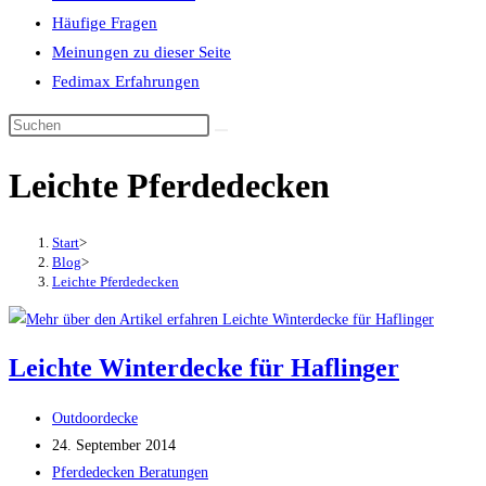
Häufige Fragen
Meinungen zu dieser Seite
Fedimax Erfahrungen
Diese
Website
Leichte Pferdedecken
durchsuchen
Start
>
Blog
>
Leichte Pferdedecken
Leichte Winterdecke für Haflinger
Beitrags-
Outdoordecke
Autor:
Beitrag
24. September 2014
veröffentlicht:
Beitrags-
Pferdedecken Beratungen