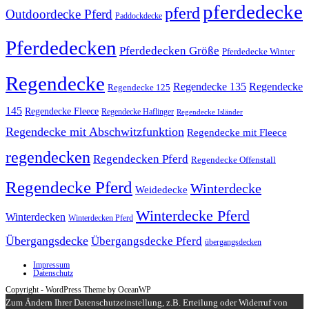
pferdedecke
pferd
Outdoordecke Pferd
Paddockdecke
Pferdedecken
Pferdedecken Größe
Pferdedecke Winter
Regendecke
Regendecke 135
Regendecke
Regendecke 125
145
Regendecke Fleece
Regendecke Haflinger
Regendecke Isländer
Regendecke mit Abschwitzfunktion
Regendecke mit Fleece
regendecken
Regendecken Pferd
Regendecke Offenstall
Regendecke Pferd
Winterdecke
Weidedecke
Winterdecke Pferd
Winterdecken
Winterdecken Pferd
Übergangsdecke
Übergangsdecke Pferd
übergangsdecken
Impressum
Datenschutz
Copyright - WordPress Theme by OceanWP
Zum Ändern Ihrer Datenschutzeinstellung, z.B. Erteilung oder Widerruf von