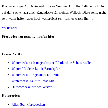
Kategorie:
Kundenanfrage für leichte Weidedecke Nummer 1: Hallo Fedimax, ich bin
auf der Suche nach einer Regendecke für meinen Wallach. Diese sollte nicht
sehr warm halten, aber hoch wasserdicht sein. Bisher waren ihm…
Leichte
Weiterlesen
Weidedecke
Pferdedecken günstig kaufen hier
für
den
Offenstall
Letzte Artikel
Winterdecken für ungeschorene Pferde ohne Scheuerstellen
Winter Pferdedecke für Barockpferd
Winterdecke für geschorene Pferde
Winterdecke 135 für Rasse Mix
Outdoordecke für den Winter
Kategorien
Alles über Pferdedecken