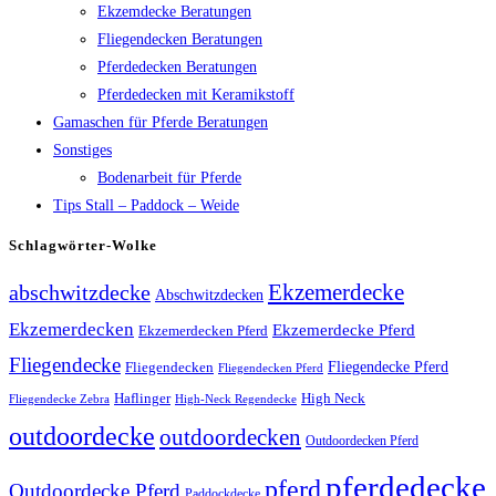
Ekzemdecke Beratungen
Fliegendecken Beratungen
Pferdedecken Beratungen
Pferdedecken mit Keramikstoff
Gamaschen für Pferde Beratungen
Sonstiges
Bodenarbeit für Pferde
Tips Stall – Paddock – Weide
Schlagwörter-Wolke
Ekzemerdecke
abschwitzdecke
Abschwitzdecken
Ekzemerdecken
Ekzemerdecke Pferd
Ekzemerdecken Pferd
Fliegendecke
Fliegendecken
Fliegendecke Pferd
Fliegendecken Pferd
High Neck
Haflinger
Fliegendecke Zebra
High-Neck Regendecke
outdoordecke
outdoordecken
Outdoordecken Pferd
pferdedecke
pferd
Outdoordecke Pferd
Paddockdecke