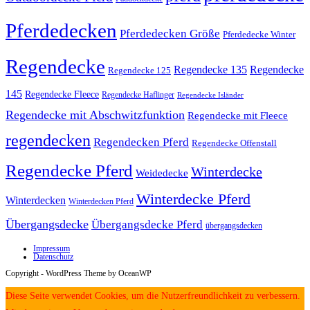
Pferdedecken
Pferdedecken Größe
Pferdedecke Winter
Regendecke
Regendecke 135
Regendecke
Regendecke 125
145
Regendecke Fleece
Regendecke Haflinger
Regendecke Isländer
Regendecke mit Abschwitzfunktion
Regendecke mit Fleece
regendecken
Regendecken Pferd
Regendecke Offenstall
Regendecke Pferd
Winterdecke
Weidedecke
Winterdecke Pferd
Winterdecken
Winterdecken Pferd
Übergangsdecke
Übergangsdecke Pferd
übergangsdecken
Impressum
Datenschutz
Copyright - WordPress Theme by OceanWP
Diese Seite verwendet Cookies, um die Nutzerfreundlichkeit zu verbessern.