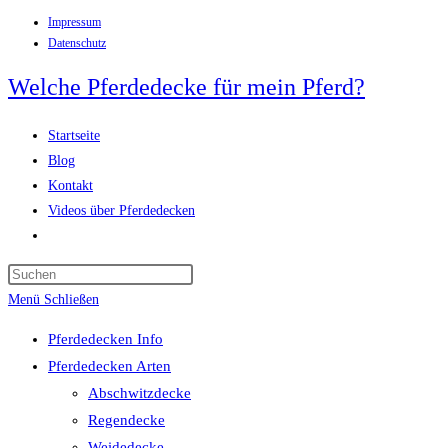
Impressum
Zum
Datenschutz
Inhalt
springen
Welche Pferdedecke für mein Pferd?
Startseite
Blog
Kontakt
Videos über Pferdedecken
Website-
Suche
Press
umschalten
Escape
Menü
Schließen
to
Pferdedecken Info
close
Pferdedecken Arten
the
Abschwitzdecke
search
Regendecke
panel.
Weidedecke