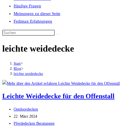
Häufige Fragen
Meinungen zu dieser Seite
Fedimax Erfahrungen
Diese
Website
leichte weidedecke
durchsuchen
Start
>
Blog
>
leichte weidedecke
Leichte Weidedecke für den Offenstall
Beitrags-
Outdoordecken
Autor:
Beitrag
22. März 2024
veröffentlicht:
Beitrags-
Pferdedecken Beratungen