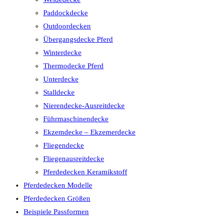
Paddockdecke
Outdoordecken
Übergangsdecke Pferd
Winterdecke
Thermodecke Pferd
Unterdecke
Stalldecke
Nierendecke-Ausreitdecke
Führmaschinendecke
Ekzemdecke – Ekzemerdecke
Fliegendecke
Fliegenausreitdecke
Pferdedecken Keramikstoff
Pferdedecken Modelle
Pferdedecken Größen
Beispiele Passformen