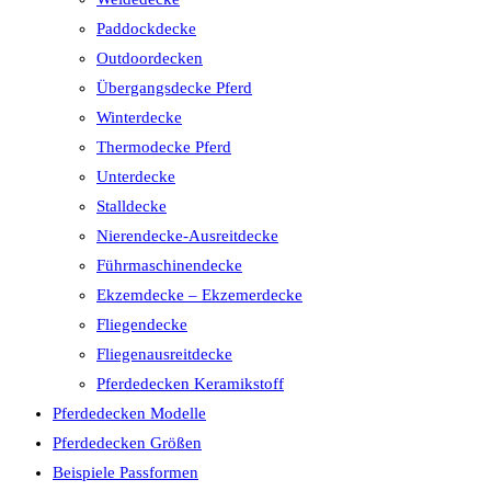
Paddockdecke
Outdoordecken
Übergangsdecke Pferd
Winterdecke
Thermodecke Pferd
Unterdecke
Stalldecke
Nierendecke-Ausreitdecke
Führmaschinendecke
Ekzemdecke – Ekzemerdecke
Fliegendecke
Fliegenausreitdecke
Pferdedecken Keramikstoff
Pferdedecken Modelle
Pferdedecken Größen
Beispiele Passformen