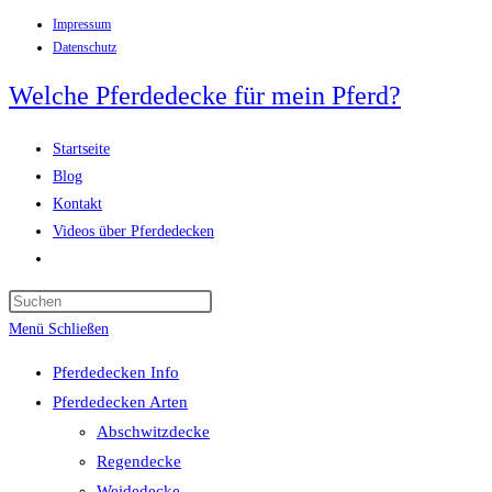
Impressum
Zum
Datenschutz
Inhalt
springen
Welche Pferdedecke für mein Pferd?
Startseite
Blog
Kontakt
Videos über Pferdedecken
Website-
Suche
Press
umschalten
Escape
Menü
Schließen
to
Pferdedecken Info
close
Pferdedecken Arten
the
Abschwitzdecke
search
Regendecke
panel.
Weidedecke