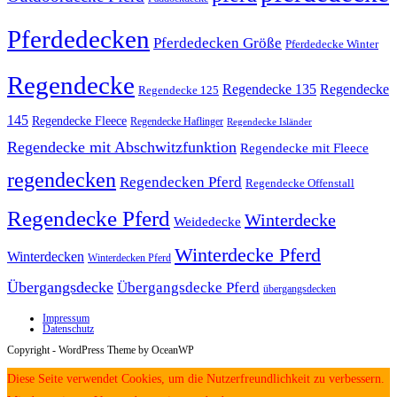
Pferdedecken
Pferdedecken Größe
Pferdedecke Winter
Regendecke
Regendecke 135
Regendecke
Regendecke 125
145
Regendecke Fleece
Regendecke Haflinger
Regendecke Isländer
Regendecke mit Abschwitzfunktion
Regendecke mit Fleece
regendecken
Regendecken Pferd
Regendecke Offenstall
Regendecke Pferd
Winterdecke
Weidedecke
Winterdecke Pferd
Winterdecken
Winterdecken Pferd
Übergangsdecke
Übergangsdecke Pferd
übergangsdecken
Impressum
Datenschutz
Copyright - WordPress Theme by OceanWP
Diese Seite verwendet Cookies, um die Nutzerfreundlichkeit zu verbessern.