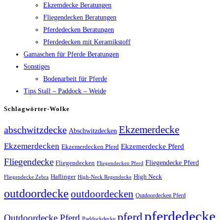
Ekzemdecke Beratungen
Fliegendecken Beratungen
Pferdedecken Beratungen
Pferdedecken mit Keramikstoff
Gamaschen für Pferde Beratungen
Sonstiges
Bodenarbeit für Pferde
Tips Stall – Paddock – Weide
Schlagwörter-Wolke
Ekzemerdecke
abschwitzdecke
Abschwitzdecken
Ekzemerdecken
Ekzemerdecke Pferd
Ekzemerdecken Pferd
Fliegendecke
Fliegendecken
Fliegendecke Pferd
Fliegendecken Pferd
High Neck
Haflinger
Fliegendecke Zebra
High-Neck Regendecke
outdoordecke
outdoordecken
Outdoordecken Pferd
pferdedecke
pferd
Outdoordecke Pferd
Paddockdecke