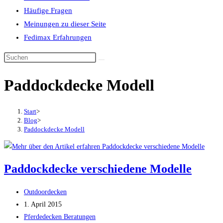
Häufige Fragen
Meinungen zu dieser Seite
Fedimax Erfahrungen
Diese
Website
Paddockdecke Modell
durchsuchen
Start
>
Blog
>
Paddockdecke Modell
Paddockdecke verschiedene Modelle
Beitrags-
Outdoordecken
Autor:
Beitrag
1. April 2015
veröffentlicht:
Beitrags-
Pferdedecken Beratungen