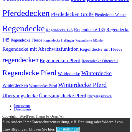
Pferdedecken
Pferdedecken Größe
Pferdedecke Winter
Regendecke
Regendecke 135
Regendecke
Regendecke 125
145
Regendecke Fleece
Regendecke Haflinger
Regendecke Isländer
Regendecke mit Abschwitzfunktion
Regendecke mit Fleece
regendecken
Regendecken Pferd
Regendecke Offenstall
Regendecke Pferd
Winterdecke
Weidedecke
Winterdecke Pferd
Winterdecken
Winterdecken Pferd
Übergangsdecke
Übergangsdecke Pferd
übergangsdecken
Impressum
Datenschutz
Copyright - WordPress Theme by OceanWP
Zum Ändern Ihrer Datenschutzeinstellung, z.B. Erteilung oder Widerruf von
Einwilligungen, klicken Sie hier:
Einstellungen