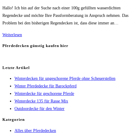
Kategorie:
Hallo! Ich bin auf der Suche nach einer 100g gefüllten wasserdichten
Regendecke und möchte Ihre Passformberatung in Anspruch nehmen. Das
Problem bei den bisherigen Regendecken ist, dass diese immer an…
100
Weiterlesen
g
Pferdedecken günstig kaufen hier
gefüllte
Regendecke
für
Letzte Artikel
Pferd
Winterdecken für ungeschorene Pferde ohne Scheuerstellen
Winter Pferdedecke für Barockpferd
Winterdecke für geschorene Pferde
Winterdecke 135 für Rasse Mix
Outdoordecke für den Winter
Kategorien
Alles über Pferdedecken