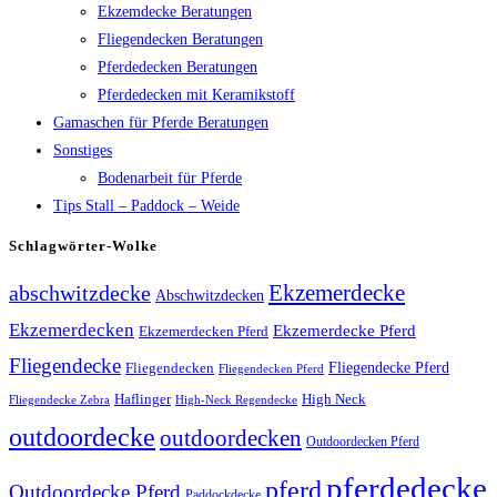
Ekzemdecke Beratungen
Fliegendecken Beratungen
Pferdedecken Beratungen
Pferdedecken mit Keramikstoff
Gamaschen für Pferde Beratungen
Sonstiges
Bodenarbeit für Pferde
Tips Stall – Paddock – Weide
Schlagwörter-Wolke
Ekzemerdecke
abschwitzdecke
Abschwitzdecken
Ekzemerdecken
Ekzemerdecke Pferd
Ekzemerdecken Pferd
Fliegendecke
Fliegendecken
Fliegendecke Pferd
Fliegendecken Pferd
High Neck
Haflinger
Fliegendecke Zebra
High-Neck Regendecke
outdoordecke
outdoordecken
Outdoordecken Pferd
pferdedecke
pferd
Outdoordecke Pferd
Paddockdecke