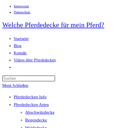
Impressum
Zum
Datenschutz
Inhalt
springen
Welche Pferdedecke für mein Pferd?
Startseite
Blog
Kontakt
Videos über Pferdedecken
Website-
Suche
Press
umschalten
Escape
Menü
Schließen
to
Pferdedecken Info
close
Pferdedecken Arten
the
Abschwitzdecke
search
Regendecke
panel.
Weidedecke