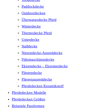
Paddockdecke
Outdoordecken
Übergangsdecke Pferd
Winterdecke
Thermodecke Pferd
Unterdecke
Stalldecke
Nierendecke-Ausreitdecke
Führmaschinendecke
Ekzemdecke – Ekzemerdecke
Fliegendecke
Fliegenausreitdecke
Pferdedecken Keramikstoff
Pferdedecken Modelle
Pferdedecken Größen
Beispiele Passformen