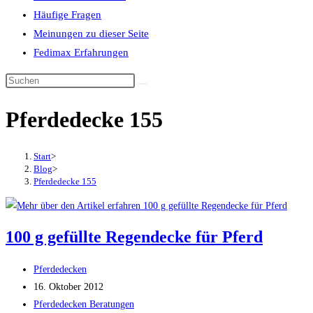
Häufige Fragen
Meinungen zu dieser Seite
Fedimax Erfahrungen
Diese
Website
Pferdedecke 155
durchsuchen
Start
>
Blog
>
Pferdedecke 155
100 g gefüllte Regendecke für Pferd
Beitrags-
Pferdedecken
Autor:
Beitrag
16. Oktober 2012
veröffentlicht:
Beitrags-
Pferdedecken Beratungen