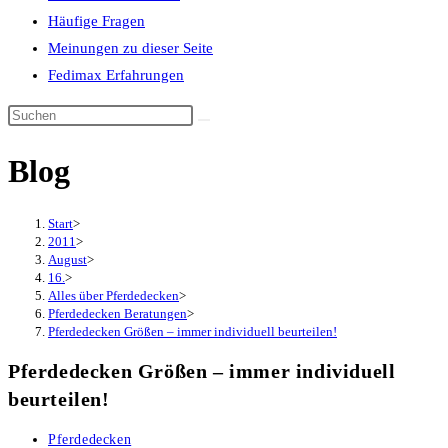
Häufige Fragen
Meinungen zu dieser Seite
Fedimax Erfahrungen
Diese
Website
Blog
durchsuchen
Start
>
2011
>
August
>
16.
>
Alles über Pferdedecken
>
Pferdedecken Beratungen
>
Pferdedecken Größen – immer individuell beurteilen!
Pferdedecken Größen – immer individuell
beurteilen!
Beitrags-
Pferdedecken