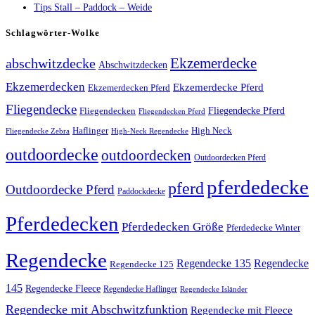
Tips Stall – Paddock – Weide
Schlagwörter-Wolke
Ekzemerdecke
abschwitzdecke
Abschwitzdecken
Ekzemerdecken
Ekzemerdecke Pferd
Ekzemerdecken Pferd
Fliegendecke
Fliegendecken
Fliegendecke Pferd
Fliegendecken Pferd
High Neck
Haflinger
Fliegendecke Zebra
High-Neck Regendecke
outdoordecke
outdoordecken
Outdoordecken Pferd
pferdedecke
pferd
Outdoordecke Pferd
Paddockdecke
Pferdedecken
Pferdedecken Größe
Pferdedecke Winter
Regendecke
Regendecke 135
Regendecke
Regendecke 125
145
Regendecke Fleece
Regendecke Haflinger
Regendecke Isländer
Regendecke mit Abschwitzfunktion
Regendecke mit Fleece