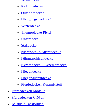
Paddockdecke
Outdoordecken
Übergangsdecke Pferd
Winterdecke
Thermodecke Pferd
Unterdecke
Stalldecke
Nierendecke-Ausreitdecke
Führmaschinendecke
Ekzemdecke – Ekzemerdecke
Fliegendecke
Fliegenausreitdecke
Pferdedecken Keramikstoff
Pferdedecken Modelle
Pferdedecken Größen
Beispiele Passformen