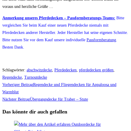
voraus und herzliche Grüße …
Anmerkung unseres Pferdedecken – Passformberatungs-Teams:
Bitte
vergleichen Sie beim Kauf einer neuen Pferdedecke niemals mit
Pferdedecken anderer Hersteller. Jeder Hersteller hat seine eigenen Schnitte.
Bitte nutzen Sie vor dem Kauf unsere individuelle
Passformberatung
.
Besten Dank.
Schlagwörter
:
abschwitzdecke
,
Pferdedecken
,
pferdedecken größen
,
Regendecke
,
Turnoutdecke
Weitere
Vorheriger Beitrag
Regendecke und Fliegendecken für Appaloosa und
Artikel
Warmblut
Nächster Beitrag
Übergangsdecke für Traber – Stute
ansehen
Das könnte dir auch gefallen