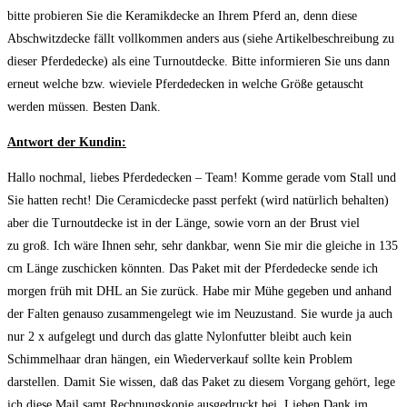
bitte probieren Sie die Keramikdecke an Ihrem Pferd an, denn diese
Abschwitzdecke fällt vollkommen anders aus (siehe Artikelbeschreibung zu
dieser Pferdedecke) als eine Turnoutdecke. Bitte informieren Sie uns dann
erneut welche bzw. wieviele Pferdedecken in welche Größe getauscht
werden müssen. Besten Dank.
Antwort der Kundin:
Hallo nochmal, liebes Pferdedecken – Team! Komme gerade vom Stall und
Sie hatten recht! Die Ceramicdecke passt perfekt (wird natürlich behalten)
aber die Turnoutdecke ist in der Länge, sowie vorn an der Brust viel
zu groß. Ich wäre Ihnen sehr, sehr dankbar, wenn Sie mir die gleiche in 135
cm Länge zuschicken könnten. Das Paket mit der Pferdedecke sende ich
morgen früh mit DHL an Sie zurück. Habe mir Mühe gegeben und anhand
der Falten genauso zusammengelegt wie im Neuzustand. Sie wurde ja auch
nur 2 x aufgelegt und durch das glatte Nylonfutter bleibt auch kein
Schimmelhaar dran hängen, ein Wiederverkauf sollte kein Problem
darstellen. Damit Sie wissen, daß das Paket zu diesem Vorgang gehört, lege
ich diese Mail samt Rechnungskopie ausgedruckt bei. Lieben Dank im