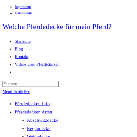
Impressum
Zum
Datenschutz
Inhalt
springen
Welche Pferdedecke für mein Pferd?
Startseite
Blog
Kontakt
Videos über Pferdedecken
Website-
Suche
Press
umschalten
Escape
Menü
Schließen
to
Pferdedecken Info
close
Pferdedecken Arten
the
Abschwitzdecke
search
Regendecke
panel.
Weidedecke