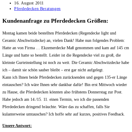
Autor:
Beitrag
16. August 2011
veröffentlicht:
Beitrags-
Pferdedecken Beratungen
Kategorie:
Kundenanfrage zu Pferdedecken Größen:
Montag kamen beide bestellten Pferdedecken (Regendecke light und
Ceramic Abschwitzdecke) an, vielen Dank! Habe nun folgendes Problem:
Hatte an von Firma … Ekzemerdecke Maß genommen und kam auf 145 cm
Länge und hatte so bestellt. Leider ist die Regendecke viel zu groß, die
kleinste Gurteinstellung ist noch zu weit. Die Ceramic Abschwitzdecke habe
ich – damit sie schön sauber bleibt – erst gar nicht aufgelegt.
Kann ich Ihnen beide Pferdedecken zurücksenden und gegen 135-er Länge
eintauschen? Ich wäre Ihnen sehr dankbar dafür! Bin erst Mittwoch wieder
zu Hause, die Pferdedecken könnten also frühstens Donnerstag zur Post.
Habe jedoch am 14./15. 11. einen Termin, wo ich die passenden
Pferdedecken dringend bräuchte. Wäre das zu schaffen, falls Sie
kulanterweise umtauschen? Ich hoffe sehr auf kurzes, positives Feedback.
Unsere Antwort: