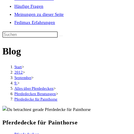
Häufige Fragen
Meinungen zu dieser Seite
Fedimax Erfahrungen
Diese
Website
Blog
durchsuchen
Start
>
2012
>
September
>
9.
>
Alles über Pferdedecken
>
Pferdedecken Beratungen
>
Pferdedecke für Painthorse
Pferdedecke für Painthorse