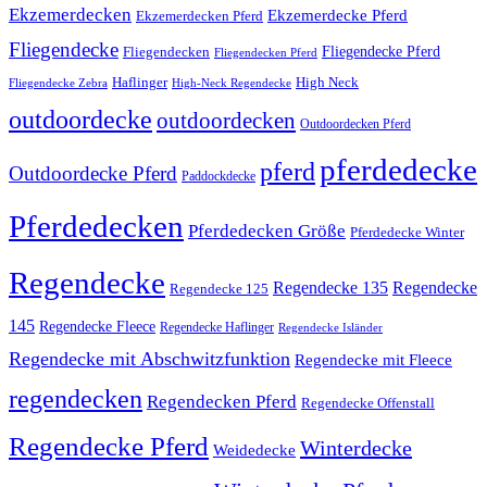
Ekzemerdecken
Ekzemerdecke Pferd
Ekzemerdecken Pferd
Fliegendecke
Fliegendecken
Fliegendecke Pferd
Fliegendecken Pferd
High Neck
Haflinger
Fliegendecke Zebra
High-Neck Regendecke
outdoordecke
outdoordecken
Outdoordecken Pferd
pferdedecke
pferd
Outdoordecke Pferd
Paddockdecke
Pferdedecken
Pferdedecken Größe
Pferdedecke Winter
Regendecke
Regendecke 135
Regendecke
Regendecke 125
145
Regendecke Fleece
Regendecke Haflinger
Regendecke Isländer
Regendecke mit Abschwitzfunktion
Regendecke mit Fleece
regendecken
Regendecken Pferd
Regendecke Offenstall
Regendecke Pferd
Winterdecke
Weidedecke