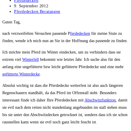
Beitrags-
Pferdedecken
Autor:
Beitrag
9. September 2012
veröffentlicht:
Beitrags-
Pferdedecken Beratungen
Kategorie:
Guten Tag,
nach verzweifelten Versuchen passende P
ferdedecken
für meine Stute zu
finden, wende ich mich nun an Sie in der Hoffnung das passende zu finden.
Ich möchte mein Pferd im Winter eindecken, um zu verhindern dass sie
extrem viel
Winterfell
bekommt wie letztes Jahr. Ich suche also für den
anfang eine ungefütterte bzw leicht gefütterte Pferdedecke und eine mehr
gefütterte Winterdecke
.
Absolut wichtig ist dass die Pferdedecke wetterfest ist also auch längeren
Regenschauern standhält, da das Pferd im Offenstall steht. Besonders
interessant finde ich daher Ihre Pferdedecken mit
Abschwitzfunktion
, damit
sie evtl nach dem reiten nicht stundenlang angebunden im stall stehen muss
bis sie unter den Abschwitzdecken getrocknet ist, sondern dass ich sie schon
rausstellen kann wenn sie evtl noch ganz leicht feucht ist.