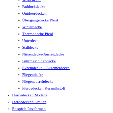
Paddockdecke
Outdoordecken
Übergangsdecke Pferd
Winterdecke
Thermodecke Pferd
Unterdecke
Stalldecke
Nierendecke-Ausreitdecke
Führmaschinendecke
Ekzemdecke – Ekzemerdecke
Fliegendecke
Fliegenausreitdecke
Pferdedecken Keramikstoff
Pferdedecken Modelle
Pferdedecken Größen
Beispiele Passformen