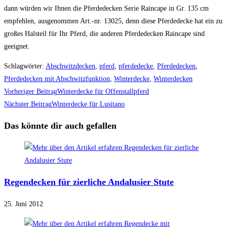
dann würden wir Ihnen die Pferdedecken Serie Raincape in Gr. 135 cm
empfehlen, ausgenommen Art.-nr. 13025, denn diese Pferdedecke hat ein zu
großes Halsteil für Ihr Pferd, die anderen Pferdedecken Raincape sind
geeignet.
Schlagwörter
:
Abschwitzdecken
,
pferd
,
pferdedecke
,
Pferdedecken
,
Pferdedecken mit Abschwitzfunktion
,
Winterdecke
,
Winterdecken
Weitere
Vorheriger Beitrag
Winterdecke für Offenstallpferd
Artikel
Nächster Beitrag
Winterdecke für Lusitano
ansehen
Das könnte dir auch gefallen
Regendecken für zierliche Andalusier Stute
25. Juni 2012