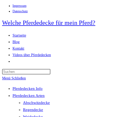
Impressum
Zum
Datenschutz
Inhalt
springen
Welche Pferdedecke für mein Pferd?
Startseite
Blog
Kontakt
Videos über Pferdedecken
Website-
Suche
Press
umschalten
Escape
Menü
Schließen
to
Pferdedecken Info
close
Pferdedecken Arten
the
Abschwitzdecke
search
Regendecke
panel.
Weidedecke