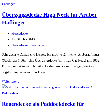
kräftige
Kaltblut
Übergangsdecke High Neck für Araber
Mix
Haflinger
Stute
Beitrags-
Pferdedecken
Autor:
Beitrag
15. Oktober 2012
veröffentlicht:
Beitrags-
Pferdedecken Beratungen
Kategorie:
Sehr geehrte Damen und Herren, ich möchte für meinen Araberhaflinger
(Stockmass 1,56m) eine Übergangsdecke (mit High-Cut-Neck) mit 100g-
Füllung und Abschwitzfunktion kaufen. Auch eine Übergangsdecke mit
50g-Füllung käme evtl. in Frage,…
Übergangsdecke
Weiterlesen
High
Neck
für
Regendecke als Paddockdecke für
Araber