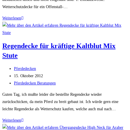
Wetterschutzdecke für ein Offenstall-…
Hübsche
Weiterlesen
Outdoordecke
für
Offenstall-
Regendecke für kräftige Kaltblut Mix
Pferd
Stute
Haflinger
Beitrags-
Pferdedecken
Autor:
Beitrag
15. Oktober 2012
veröffentlicht:
Beitrags-
Pferdedecken Beratungen
Kategorie:
Guten Tag, ich mußte leider die bestellte Regendecke wieder
zurückschicken, da mein Pferd zu breit gebaut ist. Ich würde gern eine
leichte Regendecke als Wetterschutz kaufen, welche auch mal nach…
Regendecke
Weiterlesen
für