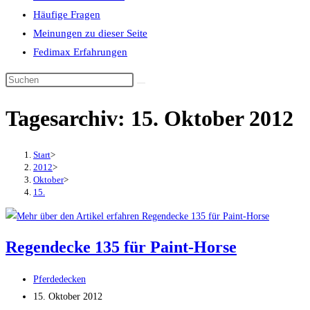
Häufige Fragen
Meinungen zu dieser Seite
Fedimax Erfahrungen
Diese
Website
Tagesarchiv: 15. Oktober 2012
durchsuchen
Start
>
2012
>
Oktober
>
15.
Regendecke 135 für Paint-Horse
Beitrags-
Pferdedecken
Autor:
Beitrag
15. Oktober 2012