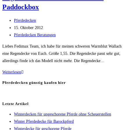
Paddockbox
Haflinger
Beitrags-
Pferdedecken
Autor:
Beitrag
15. Oktober 2012
veröffentlicht:
Beitrags-
Pferdedecken Beratungen
Kategorie:
Liebes Fedimax Team, ich habe für meinen schweren Warmblut Wallach
eine Regendecke von Euch. Größe 1,55. Die Regendecke passt sehr gut,
allerdings finde ich das Modell nicht mehr. Die Regendecke…
Regendecke
Weiterlesen
als
Pferdedecken günstig kaufen hier
Paddockdecke
für
Paddockbox
Letzte Artikel
Winterdecken für ungeschorene Pferde ohne Scheuerstellen
Winter Pferdedecke für Barockpferd
Winterdecke für geschorene Pferde