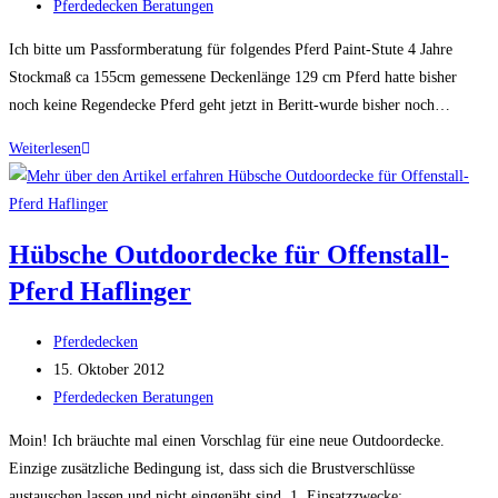
veröffentlicht:
Beitrags-
Pferdedecken Beratungen
Kategorie:
Ich bitte um Passformberatung für folgendes Pferd Paint-Stute 4 Jahre
Stockmaß ca 155cm gemessene Deckenlänge 129 cm Pferd hatte bisher
noch keine Regendecke Pferd geht jetzt in Beritt-wurde bisher noch…
Regendecke
Weiterlesen
135
für
Paint-
Hübsche Outdoordecke für Offenstall-
Horse
Pferd Haflinger
Beitrags-
Pferdedecken
Autor:
Beitrag
15. Oktober 2012
veröffentlicht:
Beitrags-
Pferdedecken Beratungen
Kategorie:
Moin! Ich bräuchte mal einen Vorschlag für eine neue Outdoordecke.
Einzige zusätzliche Bedingung ist, dass sich die Brustverschlüsse
austauschen lassen und nicht eingenäht sind. 1. Einsatzzwecke: