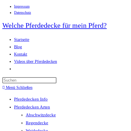
Impressum
Zum
Datenschutz
Inhalt
springen
Welche Pferdedecke für mein Pferd?
Startseite
Blog
Kontakt
Videos über Pferdedecken
Website-
Suche
Press
umschalten
Escape
Menü
Schließen
to
Pferdedecken Info
close
Pferdedecken Arten
the
Abschwitzdecke
search
Regendecke
panel.
Weidedecke