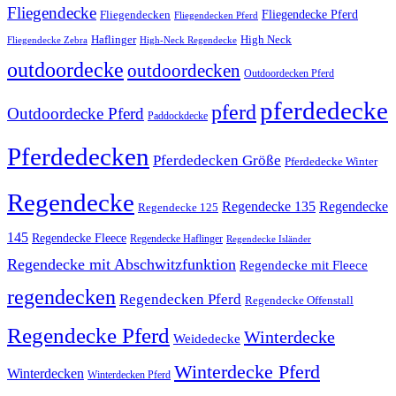
Fliegendecke
Fliegendecken
Fliegendecke Pferd
Fliegendecken Pferd
High Neck
Haflinger
Fliegendecke Zebra
High-Neck Regendecke
outdoordecke
outdoordecken
Outdoordecken Pferd
pferdedecke
pferd
Outdoordecke Pferd
Paddockdecke
Pferdedecken
Pferdedecken Größe
Pferdedecke Winter
Regendecke
Regendecke 135
Regendecke
Regendecke 125
145
Regendecke Fleece
Regendecke Haflinger
Regendecke Isländer
Regendecke mit Abschwitzfunktion
Regendecke mit Fleece
regendecken
Regendecken Pferd
Regendecke Offenstall
Regendecke Pferd
Winterdecke
Weidedecke
Winterdecke Pferd
Winterdecken
Winterdecken Pferd