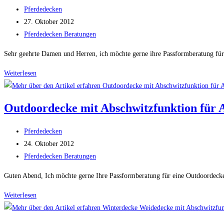
Weide
Beitrags-
Pferdedecken
für
Autor:
Beitrag
27. Oktober 2012
Traber
veröffentlicht:
Beitrags-
Pferdedecken Beratungen
Kategorie:
Sehr geehrte Damen und Herren, ich möchte gerne ihre Passformberatung für
Winterdecke
Weiterlesen
für
die
Outdoordecke mit Abschwitzfunktion für Ak
Weide
für
Beitrags-
Pferdedecken
Paint
Autor:
Beitrag
24. Oktober 2012
Horse
veröffentlicht:
Beitrags-
Pferdedecken Beratungen
Kategorie:
Guten Abend, Ich möchte gerne Ihre Passformberatung für eine Outdoordecke 
Outdoordecke
Weiterlesen
mit
Abschwitzfunktion