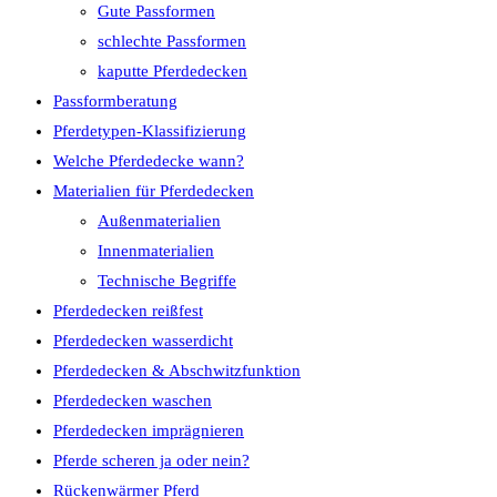
Gute Passformen
schlechte Passformen
kaputte Pferdedecken
Passformberatung
Pferdetypen-Klassifizierung
Welche Pferdedecke wann?
Materialien für Pferdedecken
Außenmaterialien
Innenmaterialien
Technische Begriffe
Pferdedecken reißfest
Pferdedecken wasserdicht
Pferdedecken & Abschwitzfunktion
Pferdedecken waschen
Pferdedecken imprägnieren
Pferde scheren ja oder nein?
Rückenwärmer Pferd