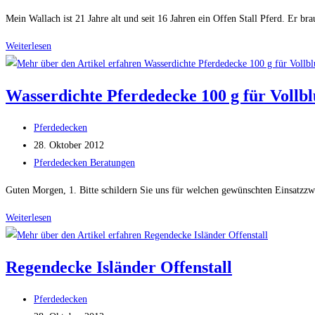
Kategorie:
Mein Wallach ist 21 Jahre alt und seit 16 Jahren ein Offen Stall Pferd. Er b
Regenfeste
Weiterlesen
Koppeldecke
für
Wasserdichte Pferdedecke 100 g für Vollbl
Angloaraber
im
Beitrags-
Pferdedecken
Offenstall
Autor:
Beitrag
28. Oktober 2012
veröffentlicht:
Beitrags-
Pferdedecken Beratungen
Kategorie:
Guten Morgen, 1. Bitte schildern Sie uns für welchen gewünschten Einsatzzwe
Wasserdichte
Weiterlesen
Pferdedecke
100
Regendecke Isländer Offenstall
g
für
Beitrags-
Pferdedecken
Vollblut