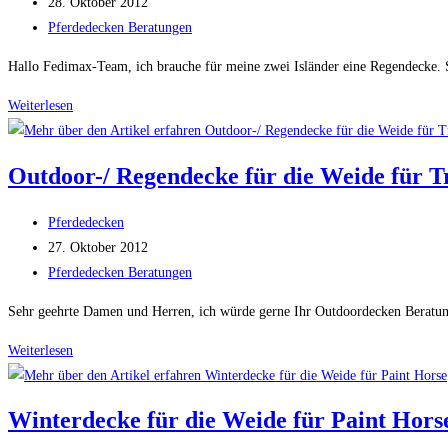
Autor:
Beitrag
28. Oktober 2012
Offenstall
veröffentlicht:
Beitrags-
Pferdedecken Beratungen
Kategorie:
Hallo Fedimax-Team, ich brauche für meine zwei Isländer eine Regendecke. Si
Regendecke
Weiterlesen
Isländer
Offenstall
Outdoor-/ Regendecke für die Weide für T
Beitrags-
Pferdedecken
Autor:
Beitrag
27. Oktober 2012
veröffentlicht:
Beitrags-
Pferdedecken Beratungen
Kategorie:
Sehr geehrte Damen und Herren, ich würde gerne Ihr Outdoordecken Beratun
Outdoor-/
Weiterlesen
Regendecke
für
Winterdecke für die Weide für Paint Hors
die