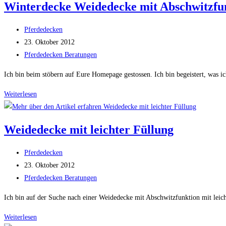
Winterdecke Weidedecke mit Abschwitzfun
für
Aktivstall
Beitrags-
Pferdedecken
–
Autor:
Beitrag
23. Oktober 2012
Offenstall
veröffentlicht:
Beitrags-
Pferdedecken Beratungen
Kategorie:
Ich bin beim stöbern auf Eure Homepage gestossen. Ich bin begeistert, was i
Winterdecke
Weiterlesen
Weidedecke
mit
Weidedecke mit leichter Füllung
Abschwitzfunktion
für
Beitrags-
Pferdedecken
Freiberger
Autor:
Beitrag
23. Oktober 2012
veröffentlicht:
Beitrags-
Pferdedecken Beratungen
Kategorie:
Ich bin auf der Suche nach einer Weidedecke mit Abschwitzfunktion mit leic
Weidedecke
Weiterlesen