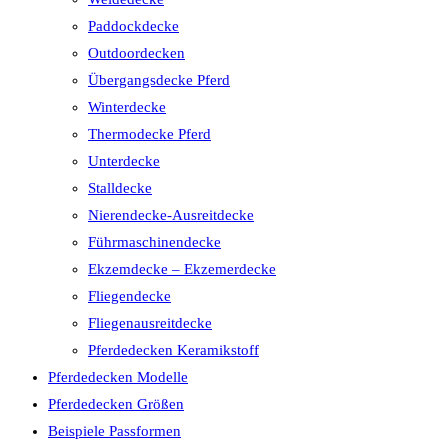
Paddockdecke
Outdoordecken
Übergangsdecke Pferd
Winterdecke
Thermodecke Pferd
Unterdecke
Stalldecke
Nierendecke-Ausreitdecke
Führmaschinendecke
Ekzemdecke – Ekzemerdecke
Fliegendecke
Fliegenausreitdecke
Pferdedecken Keramikstoff
Pferdedecken Modelle
Pferdedecken Größen
Beispiele Passformen