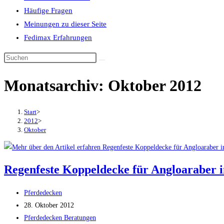
Häufige Fragen
Meinungen zu dieser Seite
Fedimax Erfahrungen
Diese
Website
Monatsarchiv: Oktober 2012
durchsuchen
Start
>
2012
>
Oktober
Regenfeste Koppeldecke für Angloaraber i
Beitrags-
Pferdedecken
Autor:
Beitrag
28. Oktober 2012
veröffentlicht:
Beitrags-
Pferdedecken Beratungen