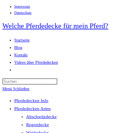
Impressum
Zum
Datenschutz
Inhalt
springen
Welche Pferdedecke für mein Pferd?
Startseite
Blog
Kontakt
Videos über Pferdedecken
Website-
Suche
Press
umschalten
Escape
Menü
Schließen
to
Pferdedecken Info
close
Pferdedecken Arten
the
Abschwitzdecke
search
Regendecke
panel.
Weidedecke