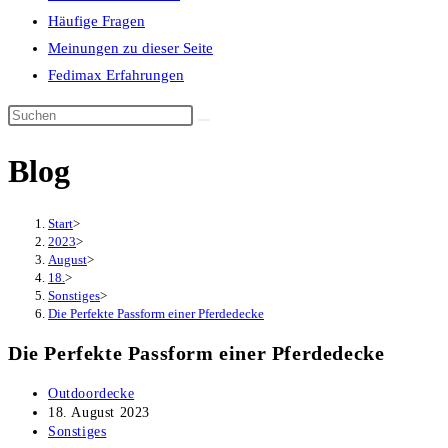
Häufige Fragen
Meinungen zu dieser Seite
Fedimax Erfahrungen
Diese
Website
Blog
durchsuchen
Start
>
2023
>
August
>
18.
>
Sonstiges
>
Die Perfekte Passform einer Pferdedecke
Die Perfekte Passform einer Pferdedecke
Beitrags-
Outdoordecke
Autor:
Beitrag
18. August 2023
veröffentlicht:
Beitrags-
Sonstiges