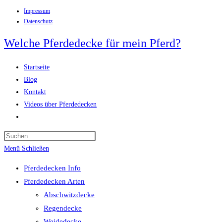
Impressum
Zum
Datenschutz
Inhalt
springen
Welche Pferdedecke für mein Pferd?
Startseite
Blog
Kontakt
Videos über Pferdedecken
Website-
Suche
Press
umschalten
Escape
Menü
Schließen
to
Pferdedecken Info
close
Pferdedecken Arten
the
Abschwitzdecke
search
Regendecke
panel.
Weidedecke