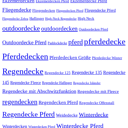
Ekzemerdecken
Ekzemerdecke Pferd
Ekzemerdecken Pferd
Fliegendecke
Fliegendecken
Fliegendecke Pferd
Fliegendecken Pferd
High Neck
Haflinger
Fliegendecke Zebra
High-Neck Regendecke
outdoordecke
outdoordecken
Outdoordecken Pferd
pferdedecke
pferd
Outdoordecke Pferd
Paddockdecke
Pferdedecken
Pferdedecken Größe
Pferdedecke Winter
Regendecke
Regendecke 135
Regendecke
Regendecke 125
145
Regendecke Fleece
Regendecke Haflinger
Regendecke Isländer
Regendecke mit Abschwitzfunktion
Regendecke mit Fleece
regendecken
Regendecken Pferd
Regendecke Offenstall
Regendecke Pferd
Winterdecke
Weidedecke
Winterdecke Pferd
Winterdecken
Winterdecken Pferd