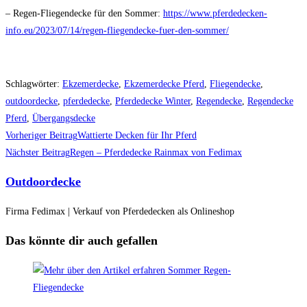
– Regen-Fliegendecke für den Sommer:
https://www.pferdedecken-
info.eu/2023/07/14/regen-fliegendecke-fuer-den-sommer/
Schlagwörter
:
Ekzemerdecke
,
Ekzemerdecke Pferd
,
Fliegendecke
,
outdoordecke
,
pferdedecke
,
Pferdedecke Winter
,
Regendecke
,
Regendecke
Pferd
,
Übergangsdecke
Weitere
Vorheriger Beitrag
Wattierte Decken für Ihr Pferd
Artikel
Nächster Beitrag
Regen – Pferdedecke Rainmax von Fedimax
ansehen
Outdoordecke
Firma Fedimax | Verkauf von Pferdedecken als Onlineshop
Das könnte dir auch gefallen