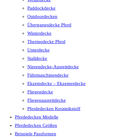
Paddockdecke
Outdoordecken
Übergangsdecke Pferd
Winterdecke
Thermodecke Pferd
Unterdecke
Stalldecke
Nierendecke-Ausreitdecke
Führmaschinendecke
Ekzemdecke – Ekzemerdecke
Fliegendecke
Fliegenausreitdecke
Pferdedecken Keramikstoff
Pferdedecken Modelle
Pferdedecken Größen
Beispiele Passformen