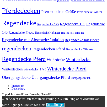
Pferdedecken
Pferdedecken Größe
Pferdedecke Winter
Regendecke
Regendecke 135
Regendecke
Regendecke 125
145
Regendecke Fleece
Regendecke Haflinger
Regendecke Isländer
Regendecke mit Abschwitzfunktion
Regendecke mit Fleece
regendecken
Regendecken Pferd
Regendecke Offenstall
Regendecke Pferd
Winterdecke
Weidedecke
Winterdecke Pferd
Winterdecken
Winterdecken Pferd
Übergangsdecke
Übergangsdecke Pferd
übergangsdecken
Impressum
Datenschutz
Copyright - WordPress Theme by OceanWP
Zum Ändern Ihrer Datenschutzeinstellung, z.B. Erteilung oder Widerruf von
Einwilligungen, klicken Sie hier:
Einstellungen