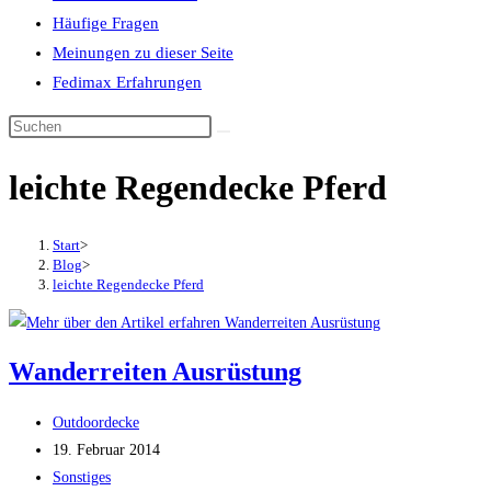
Häufige Fragen
Meinungen zu dieser Seite
Fedimax Erfahrungen
Diese
Website
leichte Regendecke Pferd
durchsuchen
Start
>
Blog
>
leichte Regendecke Pferd
Wanderreiten Ausrüstung
Beitrags-
Outdoordecke
Autor:
Beitrag
19. Februar 2014
veröffentlicht:
Beitrags-
Sonstiges