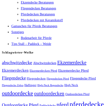
Ekzemdecke Beratungen
Fliegendecken Beratungen
Pferdedecken Beratungen
Pferdedecken mit Keramikstoff
Gamaschen für Pferde Beratungen
Sonstiges
Bodenarbeit für Pferde
Tips Stall – Paddock – Weide
Schlagwörter-Wolke
Ekzemerdecke
abschwitzdecke
Abschwitzdecken
Ekzemerdecken
Ekzemerdecke Pferd
Ekzemerdecken Pferd
Fliegendecke
Fliegendecken
Fliegendecke Pferd
Fliegendecken Pferd
High Neck
Haflinger
Fliegendecke Zebra
High-Neck Regendecke
outdoordecke
outdoordecken
Outdoordecken Pferd
pferdedecke
pferd
Outdoordecke Pferd
Paddockdecke