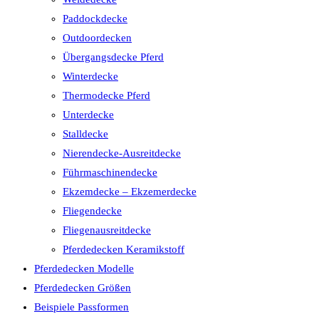
Paddockdecke
Outdoordecken
Übergangsdecke Pferd
Winterdecke
Thermodecke Pferd
Unterdecke
Stalldecke
Nierendecke-Ausreitdecke
Führmaschinendecke
Ekzemdecke – Ekzemerdecke
Fliegendecke
Fliegenausreitdecke
Pferdedecken Keramikstoff
Pferdedecken Modelle
Pferdedecken Größen
Beispiele Passformen