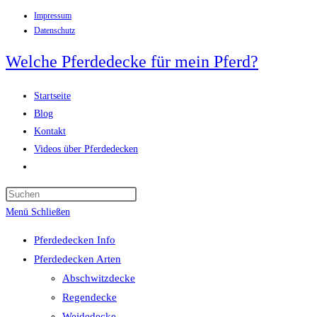
Impressum
Zum
Datenschutz
Inhalt
springen
Welche Pferdedecke für mein Pferd?
Startseite
Blog
Kontakt
Videos über Pferdedecken
Website-
Suche
Press
umschalten
Escape
Menü
Schließen
to
Pferdedecken Info
close
Pferdedecken Arten
the
Abschwitzdecke
search
Regendecke
panel.
Weidedecke