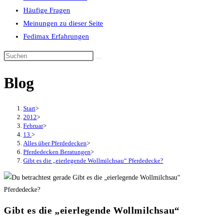
Häufige Fragen
Meinungen zu dieser Seite
Fedimax Erfahrungen
Diese
Website
Blog
durchsuchen
Start
>
2012
>
Februar
>
13.
>
Alles über Pferdedecken
>
Pferdedecken Beratungen
>
Gibt es die „eierlegende Wollmilchsau“ Pferdedecke?
Gibt es die „eierlegende Wollmilchsau“