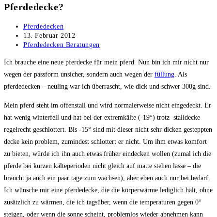
Pferdedecke?
Beitrags-
Pferdedecken
Autor:
Beitrag
13. Februar 2012
veröffentlicht:
Beitrags-
Pferdedecken Beratungen
Kategorie:
Ich brauche eine neue pferdecke für mein pferd. Nun bin ich mir nicht nur
wegen der passform unsicher, sondern auch wegen der
füllung
. Als
pferdedecken – neuling war ich überrascht, wie dick und schwer 300g sind.
Mein pferd steht im offenstall und wird normalerweise nicht eingedeckt. Er
hat wenig winterfell und hat bei der extremkälte (-19°) trotz stalldecke
regelrecht geschlottert. Bis -15° sind mit dieser nicht sehr dicken gesteppten
decke kein problem, zumindest schlottert er nicht. Um ihm etwas komfort
zu bieten, würde ich ihn auch etwas früher eindecken wollen (zumal ich die
pferde bei kurzen kälteperioden nicht gleich auf matte stehen lasse – die
braucht ja auch ein paar tage zum wachsen), aber eben auch nur bei bedarf.
Ich wünsche mir eine pferdedecke, die die körperwärme lediglich hält, ohne
zusätzlich zu wärmen, die ich tagsüber, wenn die temperaturen gegen 0°
steigen, oder wenn die sonne scheint, problemlos wieder abnehmen kann