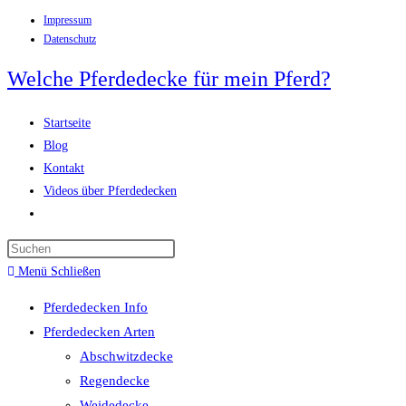
Impressum
Zum
Datenschutz
Inhalt
springen
Welche Pferdedecke für mein Pferd?
Startseite
Blog
Kontakt
Videos über Pferdedecken
Website-
Suche
Press
umschalten
Escape
Menü
Schließen
to
Pferdedecken Info
close
Pferdedecken Arten
the
Abschwitzdecke
search
Regendecke
panel.
Weidedecke