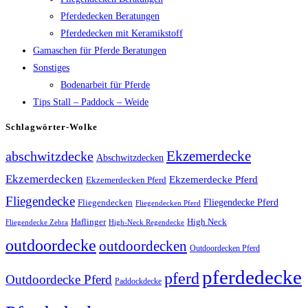
Pferdedecken Beratungen
Pferdedecken mit Keramikstoff
Gamaschen für Pferde Beratungen
Sonstiges
Bodenarbeit für Pferde
Tips Stall – Paddock – Weide
Schlagwörter-Wolke
Ekzemerdecke
abschwitzdecke
Abschwitzdecken
Ekzemerdecken
Ekzemerdecke Pferd
Ekzemerdecken Pferd
Fliegendecke
Fliegendecken
Fliegendecke Pferd
Fliegendecken Pferd
High Neck
Haflinger
Fliegendecke Zebra
High-Neck Regendecke
outdoordecke
outdoordecken
Outdoordecken Pferd
pferdedecke
pferd
Outdoordecke Pferd
Paddockdecke