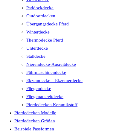
Paddockdecke
Outdoordecken
Übergangsdecke Pferd
Winterdecke
Thermodecke Pferd
Unterdecke
Stalldecke
Nierendecke-Ausreitdecke
Führmaschinendecke
Ekzemdecke – Ekzemerdecke
Fliegendecke
Fliegenausreitdecke
Pferdedecken Keramikstoff
Pferdedecken Modelle
Pferdedecken Größen
Beispiele Passformen