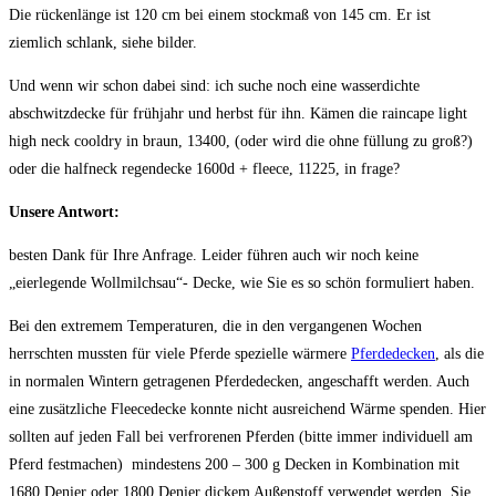
Die rückenlänge ist 120 cm bei einem stockmaß von 145 cm. Er ist
ziemlich schlank, siehe bilder.
Und wenn wir schon dabei sind: ich suche noch eine wasserdichte
abschwitzdecke für frühjahr und herbst für ihn. Kämen die raincape light
high neck cooldry in braun, 13400, (oder wird die ohne füllung zu groß?)
oder die halfneck regendecke 1600d + fleece, 11225, in frage?
Unsere Antwort:
besten Dank für Ihre Anfrage. Leider führen auch wir noch keine
„eierlegende Wollmilchsau“- Decke, wie Sie es so schön formuliert haben.
Bei den extremem Temperaturen, die in den vergangenen Wochen
herrschten mussten für viele Pferde spezielle wärmere
Pferdedecken
, als die
in normalen Wintern getragenen Pferdedecken, angeschafft werden. Auch
eine zusätzliche Fleecedecke konnte nicht ausreichend Wärme spenden. Hier
sollten auf jeden Fall bei verfrorenen Pferden (bitte immer individuell am
Pferd festmachen) mindestens 200 – 300 g Decken in Kombination mit
1680 Denier oder 1800 Denier dickem Außenstoff verwendet werden. Sie