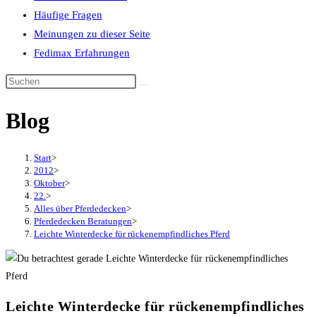
Häufige Fragen
Meinungen zu dieser Seite
Fedimax Erfahrungen
Diese
Website
Blog
durchsuchen
Start
>
2012
>
Oktober
>
22.
>
Alles über Pferdedecken
>
Pferdedecken Beratungen
>
Leichte Winterdecke für rückenempfindliches Pferd
Leichte Winterdecke für rückenempfindliches