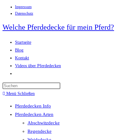
Impressum
Zum
Datenschutz
Inhalt
springen
Welche Pferdedecke für mein Pferd?
Startseite
Blog
Kontakt
Videos über Pferdedecken
Website-
Suche
Press
umschalten
Escape
Menü
Schließen
to
Pferdedecken Info
close
Pferdedecken Arten
the
Abschwitzdecke
search
Regendecke
panel.
Weidedecke