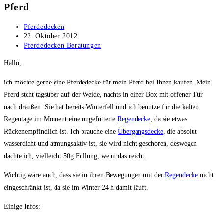
Pferd
Beitrags-
Pferdedecken
Autor:
Beitrag
22. Oktober 2012
veröffentlicht:
Beitrags-
Pferdedecken Beratungen
Kategorie:
Hallo,
ich möchte gerne eine Pferdedecke für mein Pferd bei Ihnen kaufen. Mein
Pferd steht tagsüber auf der Weide, nachts in einer Box mit offener Tür
nach draußen. Sie hat bereits Winterfell und ich benutze für die kalten
Regentage im Moment eine ungefütterte
Regendecke
, da sie etwas
Rückenempfindlich ist. Ich brauche eine
Übergangsdecke
, die absolut
wasserdicht und atmungsaktiv ist, sie wird nicht geschoren, deswegen
dachte ich, vielleicht 50g Füllung, wenn das reicht.
Wichtig wäre auch, dass sie in ihren Bewegungen mit der
Regendecke
nicht
eingeschränkt ist, da sie im Winter 24 h damit läuft.
Einige Infos: