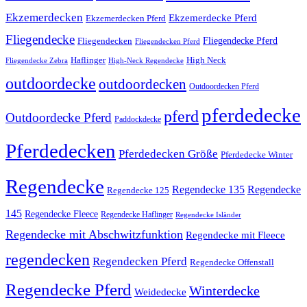
Ekzemerdecken
Ekzemerdecke Pferd
Ekzemerdecken Pferd
Fliegendecke
Fliegendecken
Fliegendecke Pferd
Fliegendecken Pferd
High Neck
Haflinger
Fliegendecke Zebra
High-Neck Regendecke
outdoordecke
outdoordecken
Outdoordecken Pferd
pferdedecke
pferd
Outdoordecke Pferd
Paddockdecke
Pferdedecken
Pferdedecken Größe
Pferdedecke Winter
Regendecke
Regendecke 135
Regendecke
Regendecke 125
145
Regendecke Fleece
Regendecke Haflinger
Regendecke Isländer
Regendecke mit Abschwitzfunktion
Regendecke mit Fleece
regendecken
Regendecken Pferd
Regendecke Offenstall
Regendecke Pferd
Winterdecke
Weidedecke