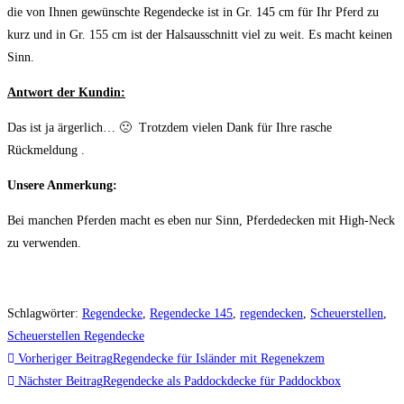
die von Ihnen gewünschte Regendecke ist in Gr. 145 cm für Ihr Pferd zu
kurz und in Gr. 155 cm ist der Halsausschnitt viel zu weit. Es macht keinen
Sinn.
Antwort der Kundin:
Das ist ja ärgerlich… 🙁 Trotzdem vielen Dank für Ihre rasche
Rückmeldung .
Unsere Anmerkung:
Bei manchen Pferden macht es eben nur Sinn, Pferdedecken mit High-Neck
zu verwenden.
Schlagwörter
:
Regendecke
,
Regendecke 145
,
regendecken
,
Scheuerstellen
,
Scheuerstellen Regendecke
Weitere
Vorheriger Beitrag
Regendecke für Isländer mit Regenekzem
Artikel
Nächster Beitrag
Regendecke als Paddockdecke für Paddockbox