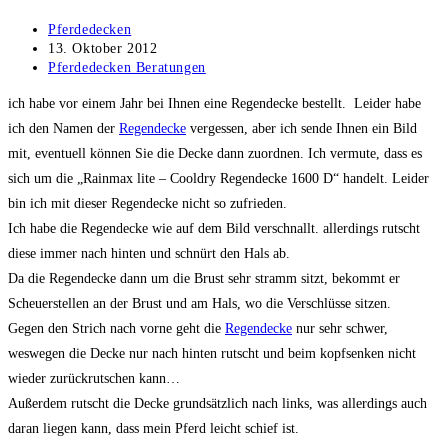
Beitrags-
Pferdedecken
Autor:
Beitrag
13. Oktober 2012
veröffentlicht:
Beitrags-
Pferdedecken Beratungen
Kategorie:
ich habe vor einem Jahr bei Ihnen eine Regendecke bestellt. Leider habe
ich den Namen der
Regendecke
vergessen, aber ich sende Ihnen ein Bild
mit, eventuell können Sie die Decke dann zuordnen. Ich vermute, dass es
sich um die „Rainmax lite – Cooldry Regendecke 1600 D“ handelt. Leider
bin ich mit dieser Regendecke nicht so zufrieden.
Ich habe die Regendecke wie auf dem Bild verschnallt. allerdings rutscht
diese immer nach hinten und schnürt den Hals ab.
Da die Regendecke dann um die Brust sehr stramm sitzt, bekommt er
Scheuerstellen an der Brust und am Hals, wo die Verschlüsse sitzen.
Gegen den Strich nach vorne geht die
Regendecke
nur sehr schwer,
weswegen die Decke nur nach hinten rutscht und beim kopfsenken nicht
wieder zurückrutschen kann…
Außerdem rutscht die Decke grundsätzlich nach links, was allerdings auch
daran liegen kann, dass mein Pferd leicht schief ist.