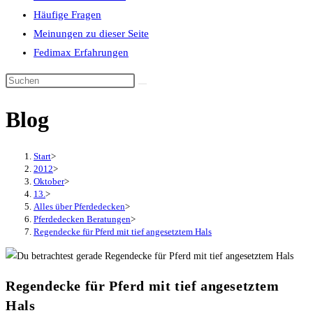
Häufige Fragen
Meinungen zu dieser Seite
Fedimax Erfahrungen
Diese
Website
Blog
durchsuchen
Start
>
2012
>
Oktober
>
13.
>
Alles über Pferdedecken
>
Pferdedecken Beratungen
>
Regendecke für Pferd mit tief angesetztem Hals
Regendecke für Pferd mit tief angesetztem
Hals