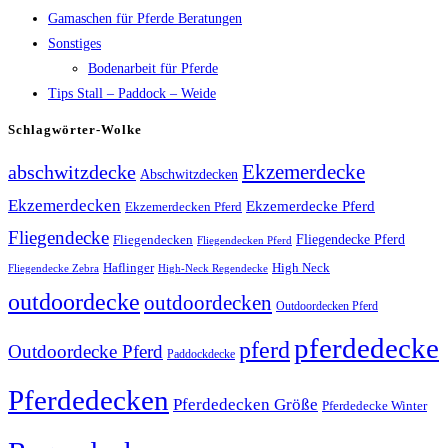
Gamaschen für Pferde Beratungen
Sonstiges
Bodenarbeit für Pferde
Tips Stall – Paddock – Weide
Schlagwörter-Wolke
Ekzemerdecke
abschwitzdecke
Abschwitzdecken
Ekzemerdecken
Ekzemerdecke Pferd
Ekzemerdecken Pferd
Fliegendecke
Fliegendecken
Fliegendecke Pferd
Fliegendecken Pferd
High Neck
Haflinger
Fliegendecke Zebra
High-Neck Regendecke
outdoordecke
outdoordecken
Outdoordecken Pferd
pferdedecke
pferd
Outdoordecke Pferd
Paddockdecke
Pferdedecken
Pferdedecken Größe
Pferdedecke Winter