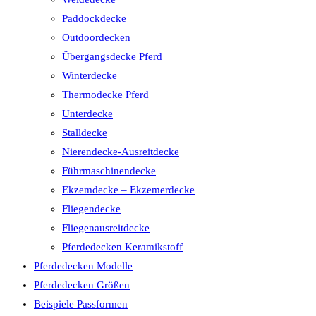
Paddockdecke
Outdoordecken
Übergangsdecke Pferd
Winterdecke
Thermodecke Pferd
Unterdecke
Stalldecke
Nierendecke-Ausreitdecke
Führmaschinendecke
Ekzemdecke – Ekzemerdecke
Fliegendecke
Fliegenausreitdecke
Pferdedecken Keramikstoff
Pferdedecken Modelle
Pferdedecken Größen
Beispiele Passformen