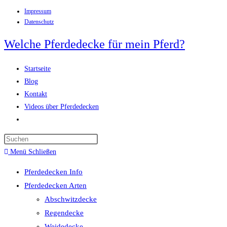
Impressum
Zum
Datenschutz
Inhalt
springen
Welche Pferdedecke für mein Pferd?
Startseite
Blog
Kontakt
Videos über Pferdedecken
Website-
Suche
Press
umschalten
Escape
Menü
Schließen
to
Pferdedecken Info
close
Pferdedecken Arten
the
Abschwitzdecke
search
Regendecke
panel.
Weidedecke