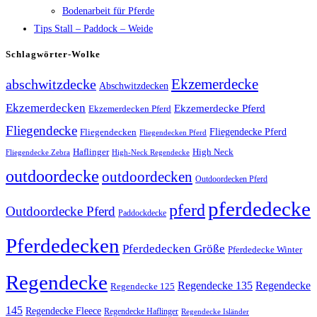
Bodenarbeit für Pferde
Tips Stall – Paddock – Weide
Schlagwörter-Wolke
Ekzemerdecke
abschwitzdecke
Abschwitzdecken
Ekzemerdecken
Ekzemerdecke Pferd
Ekzemerdecken Pferd
Fliegendecke
Fliegendecken
Fliegendecke Pferd
Fliegendecken Pferd
High Neck
Haflinger
Fliegendecke Zebra
High-Neck Regendecke
outdoordecke
outdoordecken
Outdoordecken Pferd
pferdedecke
pferd
Outdoordecke Pferd
Paddockdecke
Pferdedecken
Pferdedecken Größe
Pferdedecke Winter
Regendecke
Regendecke 135
Regendecke
Regendecke 125
145
Regendecke Fleece
Regendecke Haflinger
Regendecke Isländer