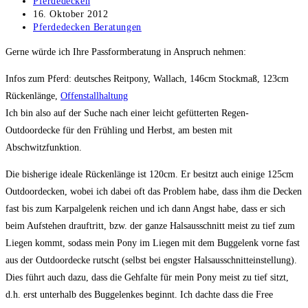
Beitrags-
Pferdedecken
Autor:
Beitrag
16. Oktober 2012
veröffentlicht:
Beitrags-
Pferdedecken Beratungen
Kategorie:
Gerne würde ich Ihre Passformberatung in Anspruch nehmen:
Infos zum Pferd: deutsches Reitpony, Wallach, 146cm Stockmaß, 123cm
Rückenlänge,
Offenstallhaltung
Ich bin also auf der Suche nach einer leicht gefütterten Regen-
Outdoordecke für den Frühling und Herbst, am besten mit
Abschwitzfunktion.
Die bisherige ideale Rückenlänge ist 120cm. Er besitzt auch einige 125cm
Outdoordecken, wobei ich dabei oft das Problem habe, dass ihm die Decken
fast bis zum Karpalgelenk reichen und ich dann Angst habe, dass er sich
beim Aufstehen drauftritt, bzw. der ganze Halsausschnitt meist zu tief zum
Liegen kommt, sodass mein Pony im Liegen mit dem Buggelenk vorne fast
aus der Outdoordecke rutscht (selbst bei engster Halsausschnitteinstellung).
Dies führt auch dazu, dass die Gehfalte für mein Pony meist zu tief sitzt,
d.h. erst unterhalb des Buggelenkes beginnt. Ich dachte dass die Free