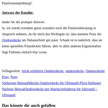
Passformempfehlung?
Antwort der Kundin:
danke für die prompte Antwort.
Ja, ich würde trotzdem gerne trotzdem noch die Passformberatung in
Anspruch nehmen, da für mich das Wichtigste ist, dass meinem Pony die
Outdoordecke
am Halsauschnitt gut passt. Schade ist es natürlich, dass sie
keine speziellen Ponydecken führen, aber in allen anderen Eigenschaften
liegt Fedimax einfach klar vorne.
Schlagwörter
:
leicht gefütterte Outdoordecke
,
outdoordecke
,
Outdoordecke
Pony
,
Pony
Weitere
Vorheriger Beitrag
Hübsche Outdoordecke für Offenstall-Pferd Haflinger
Artikel
Nächster Beitrag
Outdoordecke mit Abschwitzfunktion für Aktivstall –
Offenstall
ansehen
Das könnte dir auch gefallen