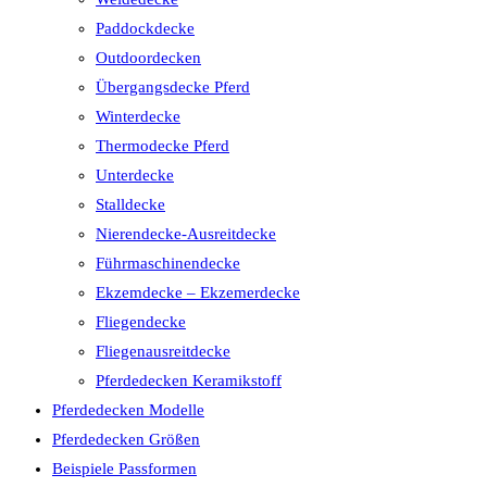
Paddockdecke
Outdoordecken
Übergangsdecke Pferd
Winterdecke
Thermodecke Pferd
Unterdecke
Stalldecke
Nierendecke-Ausreitdecke
Führmaschinendecke
Ekzemdecke – Ekzemerdecke
Fliegendecke
Fliegenausreitdecke
Pferdedecken Keramikstoff
Pferdedecken Modelle
Pferdedecken Größen
Beispiele Passformen