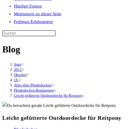
Häufige Fragen
Meinungen zu dieser Seite
Fedimax Erfahrungen
Diese
Website
Blog
durchsuchen
Start
>
2012
>
Oktober
>
16.
>
Alles über Pferdedecken
>
Pferdedecken Beratungen
>
Leicht gefütterte Outdoordecke für Reitpony
Leicht gefütterte Outdoordecke für Reitpony