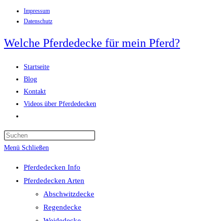
Impressum
Zum
Datenschutz
Inhalt
springen
Welche Pferdedecke für mein Pferd?
Startseite
Blog
Kontakt
Videos über Pferdedecken
Website-
Suche
Press
umschalten
Escape
Menü
Schließen
to
Pferdedecken Info
close
Pferdedecken Arten
the
Abschwitzdecke
search
Regendecke
panel.
Weidedecke