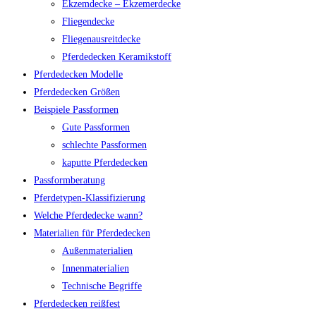
Ekzemdecke – Ekzemerdecke
Fliegendecke
Fliegenausreitdecke
Pferdedecken Keramikstoff
Pferdedecken Modelle
Pferdedecken Größen
Beispiele Passformen
Gute Passformen
schlechte Passformen
kaputte Pferdedecken
Passformberatung
Pferdetypen-Klassifizierung
Welche Pferdedecke wann?
Materialien für Pferdedecken
Außenmaterialien
Innenmaterialien
Technische Begriffe
Pferdedecken reißfest