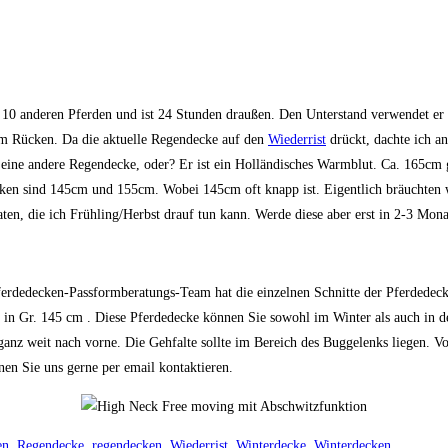
t 10 anderen Pferden und ist 24 Stunden draußen. Den Unterstand verwendet er 
 im Rücken. Da die aktuelle Regendecke auf den
Wiederrist
drückt, dachte ich a
 eine andere Regendecke, oder? Er ist ein Holländisches Warmblut. Ca. 165cm 
ken sind 145cm und 155cm. Wobei 145cm oft knapp ist. Eigentlich bräuchten wi
aten, die ich Frühling/Herbst drauf tun kann. Werde diese aber erst in 2-3 Mo
erdedecken-Passformberatungs-Team hat die einzelnen Schnitte der Pferdedecke
 in Gr. 145 cm . Diese Pferdedecke können Sie sowohl im Winter als auch in 
anz weit nach vorne. Die Gehfalte sollte im Bereich des Buggelenks liegen. V
en Sie uns gerne per email kontaktieren.
en
,
Regendecke
,
regendecken
,
Wiederrist
,
Winterdecke
,
Winterdecken