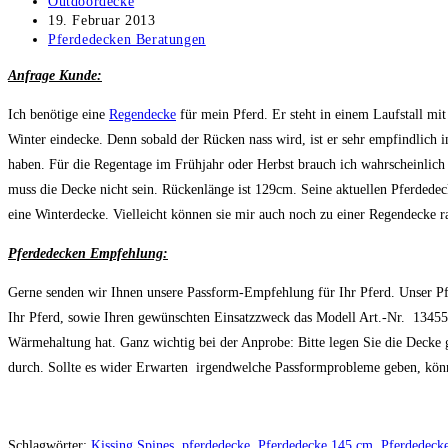
Beitrags-
Outdoordecke
Autor:
Beitrag
19. Februar 2013
veröffentlicht:
Beitrags-
Pferdedecken Beratungen
Kategorie:
Anfrage Kunde:
Ich benötige eine
Regendecke
für mein Pferd. Er steht in einem Laufstall mi
Winter eindecke. Denn sobald der Rücken nass wird, ist er sehr empfindlich
haben. Für die Regentage im Frühjahr oder Herbst brauch ich wahrscheinlich
muss die Decke nicht sein. Rückenlänge ist 129cm. Seine aktuellen Pferdedec
eine Winterdecke. Vielleicht können sie mir auch noch zu einer Regendecke r
Pferdedecken Empfehlung:
Gerne senden wir Ihnen unsere Passform-Empfehlung für Ihr Pferd. Unser Pf
Ihr Pferd, sowie Ihren gewünschten Einsatzzweck das Modell Art.-Nr. 13455
Wärmehaltung hat. Ganz wichtig bei der Anprobe: Bitte legen Sie die Decke g
durch. Sollte es wider Erwarten irgendwelche Passformprobleme geben, könn
Schlagwörter
:
Kissing Spines
,
pferdedecke
,
Pferdedecke 145 cm
,
Pferdedeck