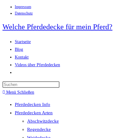
Impressum
Zum
Datenschutz
Inhalt
springen
Welche Pferdedecke für mein Pferd?
Startseite
Blog
Kontakt
Videos über Pferdedecken
Website-
Suche
Press
umschalten
Escape
Menü
Schließen
to
Pferdedecken Info
close
Pferdedecken Arten
the
Abschwitzdecke
search
Regendecke
panel.
Weidedecke