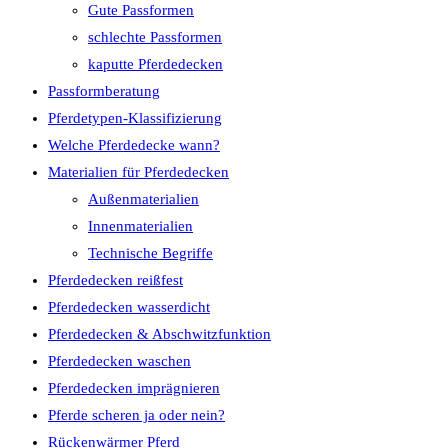
Gute Passformen
schlechte Passformen
kaputte Pferdedecken
Passformberatung
Pferdetypen-Klassifizierung
Welche Pferdedecke wann?
Materialien für Pferdedecken
Außenmaterialien
Innenmaterialien
Technische Begriffe
Pferdedecken reißfest
Pferdedecken wasserdicht
Pferdedecken & Abschwitzfunktion
Pferdedecken waschen
Pferdedecken imprägnieren
Pferde scheren ja oder nein?
Rückenwärmer Pferd