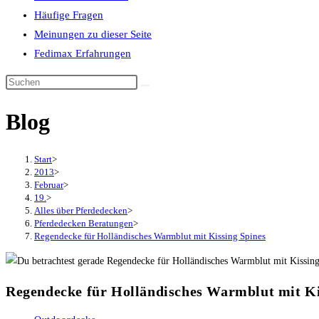
Häufige Fragen
Meinungen zu dieser Seite
Fedimax Erfahrungen
Diese
Website
Blog
durchsuchen
Start
>
2013
>
Februar
>
19.
>
Alles über Pferdedecken
>
Pferdedecken Beratungen
>
Regendecke für Holländisches Warmblut mit Kissing Spines
Regendecke für Holländisches Warmblut mit Ki