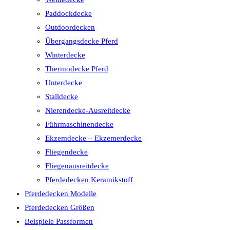
Paddockdecke
Outdoordecken
Übergangsdecke Pferd
Winterdecke
Thermodecke Pferd
Unterdecke
Stalldecke
Nierendecke-Ausreitdecke
Führmaschinendecke
Ekzemdecke – Ekzemerdecke
Fliegendecke
Fliegenausreitdecke
Pferdedecken Keramikstoff
Pferdedecken Modelle
Pferdedecken Größen
Beispiele Passformen