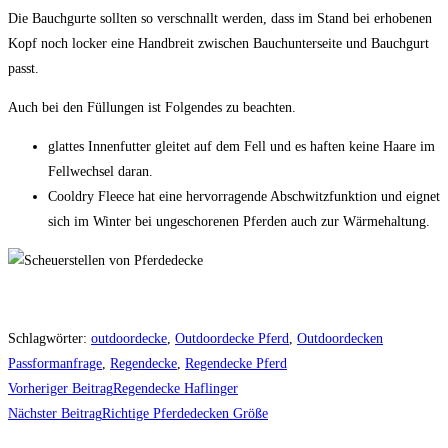
Die Bauchgurte sollten so verschnallt werden, dass im Stand bei erhobenen
Kopf noch locker eine Handbreit zwischen Bauchunterseite und Bauchgurt
passt.
Auch bei den Füllungen ist Folgendes zu beachten.
glattes Innenfutter gleitet auf dem Fell und es haften keine Haare im
Fellwechsel daran.
Cooldry Fleece hat eine hervorragende Abschwitzfunktion und eignet
sich im Winter bei ungeschorenen Pferden auch zur Wärmehaltung.
Schlagwörter
:
outdoordecke
,
Outdoordecke Pferd
,
Outdoordecken
Passformanfrage
,
Regendecke
,
Regendecke Pferd
Weitere
Vorheriger Beitrag
Regendecke Haflinger
Artikel
Nächster Beitrag
Richtige Pferdedecken Größe
ansehen