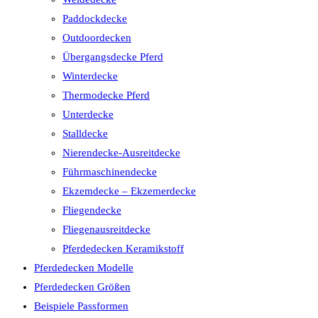
Paddockdecke
Outdoordecken
Übergangsdecke Pferd
Winterdecke
Thermodecke Pferd
Unterdecke
Stalldecke
Nierendecke-Ausreitdecke
Führmaschinendecke
Ekzemdecke – Ekzemerdecke
Fliegendecke
Fliegenausreitdecke
Pferdedecken Keramikstoff
Pferdedecken Modelle
Pferdedecken Größen
Beispiele Passformen