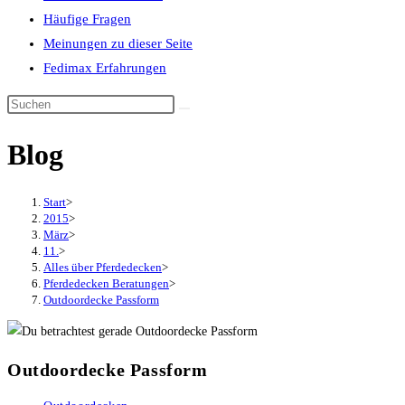
Häufige Fragen
Meinungen zu dieser Seite
Fedimax Erfahrungen
Diese
Website
Blog
durchsuchen
Start
>
2015
>
März
>
11.
>
Alles über Pferdedecken
>
Pferdedecken Beratungen
>
Outdoordecke Passform
Outdoordecke Passform