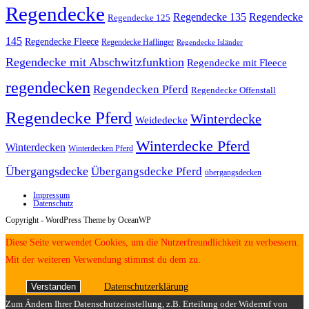
Regendecke
Regendecke 135
Regendecke
Regendecke 125
145
Regendecke Fleece
Regendecke Haflinger
Regendecke Isländer
Regendecke mit Abschwitzfunktion
Regendecke mit Fleece
regendecken
Regendecken Pferd
Regendecke Offenstall
Regendecke Pferd
Winterdecke
Weidedecke
Winterdecke Pferd
Winterdecken
Winterdecken Pferd
Übergangsdecke
Übergangsdecke Pferd
übergangsdecken
Impressum
Datenschutz
Copyright - WordPress Theme by OceanWP
Diese Seite verwendet Cookies, um die Nutzerfreundlichkeit zu verbessern.
Mit der weiteren Verwendung stimmst du dem zu.
Verstanden
Datenschutzerklärung
Zum Ändern Ihrer Datenschutzeinstellung, z.B. Erteilung oder Widerruf von