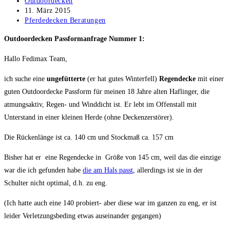
Beitrags-
Outdoordecken
Autor:
Beitrag
11. März 2015
veröffentlicht:
Beitrags-
Pferdedecken Beratungen
Kategorie:
Outdoordecken Passformanfrage Nummer 1:
Hallo Fedimax Team,
ich suche eine
ungefütterte
(er hat gutes Winterfell)
Regendecke
mit einer
guten Outdoordecke Passform für meinen 18 Jahre alten Haflinger, die
atmungsaktiv, Regen- und Winddicht ist. Er lebt im Offenstall mit
Unterstand in einer kleinen Herde (ohne Deckenzerstörer).
Die Rückenlänge ist ca. 140 cm und Stockmaß ca. 157 cm
Bisher hat er eine Regendecke in Größe von 145 cm, weil das die einzige
war die ich gefunden habe
die am Hals passt
, allerdings ist sie in der
Schulter nicht optimal, d.h. zu eng.
(Ich hatte auch eine 140 probiert- aber diese war im ganzen zu eng, er ist
leider Verletzungsbeding etwas auseinander gegangen)