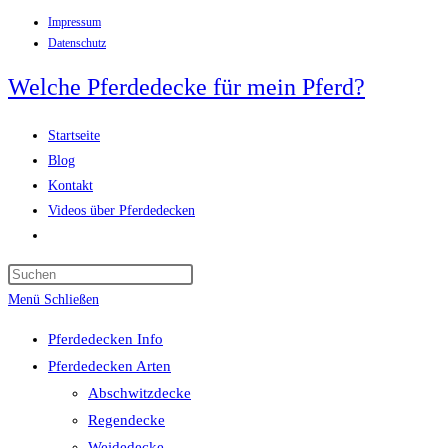
Impressum
Zum
Datenschutz
Inhalt
springen
Welche Pferdedecke für mein Pferd?
Startseite
Blog
Kontakt
Videos über Pferdedecken
Website-
Suche
Press
umschalten
Escape
Menü
Schließen
to
Pferdedecken Info
close
Pferdedecken Arten
the
Abschwitzdecke
search
Regendecke
panel.
Weidedecke