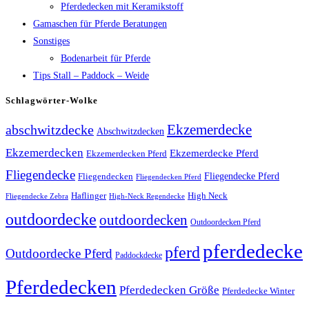
Pferdedecken mit Keramikstoff
Gamaschen für Pferde Beratungen
Sonstiges
Bodenarbeit für Pferde
Tips Stall – Paddock – Weide
Schlagwörter-Wolke
Ekzemerdecke
abschwitzdecke
Abschwitzdecken
Ekzemerdecken
Ekzemerdecke Pferd
Ekzemerdecken Pferd
Fliegendecke
Fliegendecken
Fliegendecke Pferd
Fliegendecken Pferd
High Neck
Haflinger
Fliegendecke Zebra
High-Neck Regendecke
outdoordecke
outdoordecken
Outdoordecken Pferd
pferdedecke
pferd
Outdoordecke Pferd
Paddockdecke
Pferdedecken
Pferdedecken Größe
Pferdedecke Winter