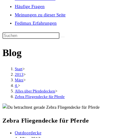
Häufige Fragen
Meinungen zu dieser Seite
Fedimax Erfahrungen
Diese
Website
Blog
durchsuchen
Start
>
2013
>
März
>
4.
>
Alles über Pferdedecken
>
Zebra Fliegendecke für Pferde
Zebra Fliegendecke für Pferde
Beitrags-
Outdoordecke