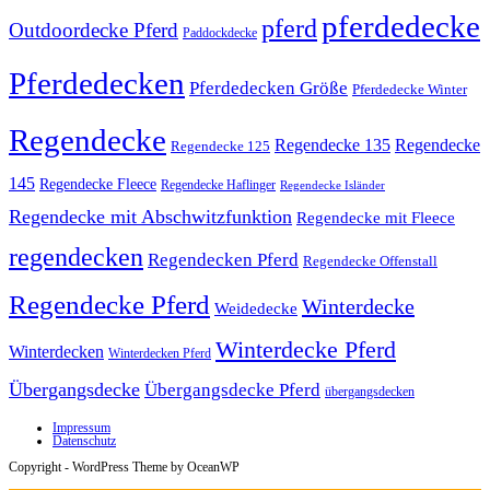
pferdedecke
pferd
Outdoordecke Pferd
Paddockdecke
Pferdedecken
Pferdedecken Größe
Pferdedecke Winter
Regendecke
Regendecke 135
Regendecke
Regendecke 125
145
Regendecke Fleece
Regendecke Haflinger
Regendecke Isländer
Regendecke mit Abschwitzfunktion
Regendecke mit Fleece
regendecken
Regendecken Pferd
Regendecke Offenstall
Regendecke Pferd
Winterdecke
Weidedecke
Winterdecke Pferd
Winterdecken
Winterdecken Pferd
Übergangsdecke
Übergangsdecke Pferd
übergangsdecken
Impressum
Datenschutz
Copyright - WordPress Theme by OceanWP