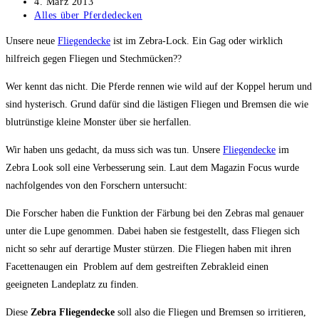
Autor:
Beitrag
4. März 2013
veröffentlicht:
Beitrags-
Alles über Pferdedecken
Kategorie:
Unsere neue
Fliegendecke
ist im Zebra-Lock. Ein Gag oder wirklich
hilfreich gegen Fliegen und Stechmücken??
Wer kennt das nicht. Die Pferde rennen wie wild auf der Koppel herum und
sind hysterisch. Grund dafür sind die lästigen Fliegen und Bremsen die wie
blutrünstige kleine Monster über sie herfallen.
Wir haben uns gedacht, da muss sich was tun. Unsere
Fliegendecke
im
Zebra Look soll eine Verbesserung sein. Laut dem Magazin Focus wurde
nachfolgendes von den Forschern untersucht:
Die Forscher haben die Funktion der Färbung bei den Zebras mal genauer
unter die Lupe genommen. Dabei haben sie festgestellt, dass Fliegen sich
nicht so sehr auf derartige Muster stürzen. Die Fliegen haben mit ihren
Facettenaugen ein Problem auf dem gestreiften Zebrakleid einen
geeigneten Landeplatz zu finden.
Diese
Zebra Fliegendecke
soll also die Fliegen und Bremsen so irritieren,