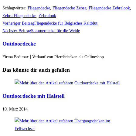
Schlagwörter
:
Fliegendecke
,
Fliegendecke Zebra
,
Fliegendecke Zebralook
,
Zebra Fliegendecke
,
Zebralook
Weitere
Vorheriger Beitrag
Fliegendecke für Belgisches Kaltblut
Artikel
Nächster Beitrag
Sommerdecke für die Weide
ansehen
Outdoordecke
Firma Fedimax | Verkauf von Pferdedecken als Onlineshop
Das könnte dir auch gefallen
Outdoordecke mit Halsteil
10. März 2014