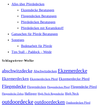
Alles über Pferdedecken
Ekzemdecke Beratungen
Fliegendecken Beratungen
Pferdedecken Beratungen
Pferdedecken mit Keramikstoff
Gamaschen für Pferde Beratungen
Sonstiges
Bodenarbeit für Pferde
Tips Stall – Paddock – Weide
Schlagwörter-Wolke
Ekzemerdecke
abschwitzdecke
Abschwitzdecken
Ekzemerdecken
Ekzemerdecke Pferd
Ekzemerdecken Pferd
Fliegendecke
Fliegendecken
Fliegendecke Pferd
Fliegendecken Pferd
High Neck
Haflinger
Fliegendecke Zebra
High-Neck Regendecke
outdoordecke
outdoordecken
Outdoordecken Pferd