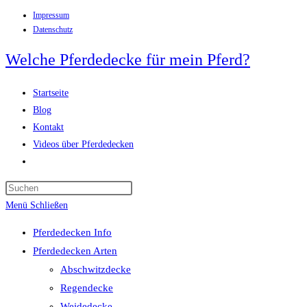
Impressum
Zum
Datenschutz
Inhalt
springen
Welche Pferdedecke für mein Pferd?
Startseite
Blog
Kontakt
Videos über Pferdedecken
Website-
Suche
Press
umschalten
Escape
Menü
Schließen
to
Pferdedecken Info
close
Pferdedecken Arten
the
Abschwitzdecke
search
Regendecke
panel.
Weidedecke