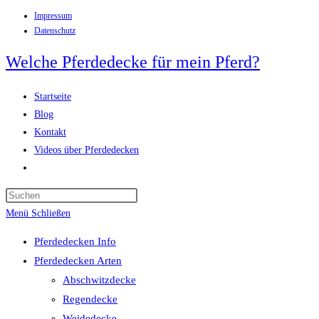
Impressum
Zum
Datenschutz
Inhalt
springen
Welche Pferdedecke für mein Pferd?
Startseite
Blog
Kontakt
Videos über Pferdedecken
Website-
Suche
Press
umschalten
Escape
Menü
Schließen
to
Pferdedecken Info
close
Pferdedecken Arten
the
Abschwitzdecke
search
Regendecke
panel.
Weidedecke