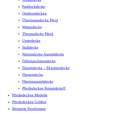
Paddockdecke
Outdoordecken
Übergangsdecke Pferd
Winterdecke
Thermodecke Pferd
Unterdecke
Stalldecke
Nierendecke-Ausreitdecke
Führmaschinendecke
Ekzemdecke – Ekzemerdecke
Fliegendecke
Fliegenausreitdecke
Pferdedecken Keramikstoff
Pferdedecken Modelle
Pferdedecken Größen
Beispiele Passformen