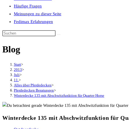
Häufige Fragen
Meinungen zu dieser Seite
Fedimax Erfahrungen
Diese
Website
Blog
durchsuchen
Start
>
2013
>
Juli
>
11.
>
Alles über Pferdedecken
>
Pferdedecken Beratungen
>
Winterdecke 135 mit Abschwitzfunktion für Quarter Horse
Winterdecke 135 mit Abschwitzfunktion für Qu