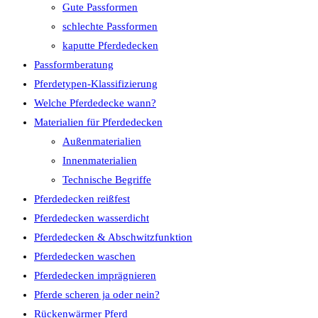
Gute Passformen
schlechte Passformen
kaputte Pferdedecken
Passformberatung
Pferdetypen-Klassifizierung
Welche Pferdedecke wann?
Materialien für Pferdedecken
Außenmaterialien
Innenmaterialien
Technische Begriffe
Pferdedecken reißfest
Pferdedecken wasserdicht
Pferdedecken & Abschwitzfunktion
Pferdedecken waschen
Pferdedecken imprägnieren
Pferde scheren ja oder nein?
Rückenwärmer Pferd