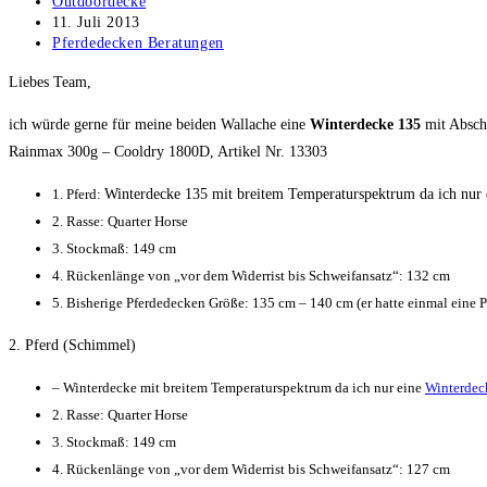
Beitrags-
Outdoordecke
Autor:
Beitrag
11. Juli 2013
veröffentlicht:
Beitrags-
Pferdedecken Beratungen
Kategorie:
Liebes Team,
ich würde gerne für meine beiden Wallache eine
Winterdecke 135
mit Abschw
Rainmax 300g – Cooldry 1800D, Artikel Nr. 13303
1. Pferd:
Winterdecke 135 mit breitem Temperaturspektrum da ich nur e
2. Rasse: Quarter Horse
3. Stockmaß: 149 cm
4. Rückenlänge von „vor dem Widerrist bis Schweifansatz“: 132 cm
5. Bisherige Pferdedecken Größe: 135 cm – 140 cm (er hatte einmal eine P
2. Pferd (Schimmel)
– Winterdecke mit breitem Temperaturspektrum da ich nur eine
Winterdec
2. Rasse: Quarter Horse
3. Stockmaß: 149 cm
4. Rückenlänge von „vor dem Widerrist bis Schweifansatz“: 127 cm