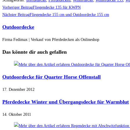
Schlagwörter
:
pferdedecke
,
Pferdedecken
,
Winterdecke
,
Winterdecke 135
,
Wi
Weitere
Vorheriger Beitrag
Fliegendecke 135 für KWPN
Artikel
Nächster Beitrag
Fliegendecke 155 cm und Outdoordecke 155 cm
ansehen
Outdoordecke
Firma Fedimax | Verkauf von Pferdedecken als Onlineshop
Das könnte dir auch gefallen
Outdoordecke für Quarter Horse Offenstall
17. Dezember 2012
Pferdedecke Winter und Übergangsdecke für Warmblut
14. Oktober 2011