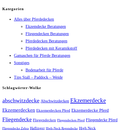
Kategorien
Alles über Pferdedecken
Ekzemdecke Beratungen
Fliegendecken Beratungen
Pferdedecken Beratungen
Pferdedecken mit Keramikstoff
Gamaschen für Pferde Beratungen
Sonstiges
Bodenarbeit für Pferde
Tips Stall – Paddock – Weide
Schlagwörter-Wolke
Ekzemerdecke
abschwitzdecke
Abschwitzdecken
Ekzemerdecken
Ekzemerdecke Pferd
Ekzemerdecken Pferd
Fliegendecke
Fliegendecken
Fliegendecke Pferd
Fliegendecken Pferd
High Neck
Haflinger
Fliegendecke Zebra
High-Neck Regendecke