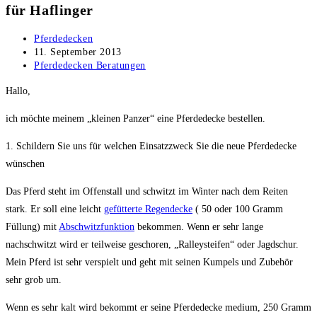
für Haflinger
Beitrags-
Pferdedecken
Autor:
Beitrag
11. September 2013
veröffentlicht:
Beitrags-
Pferdedecken Beratungen
Kategorie:
Hallo,
ich möchte meinem „kleinen Panzer“ eine Pferdedecke bestellen.
1. Schildern Sie uns für welchen Einsatzzweck Sie die neue Pferdedecke
wünschen
Das Pferd steht im Offenstall und schwitzt im Winter nach dem Reiten
stark. Er soll eine leicht
gefütterte Regendecke
( 50 oder 100 Gramm
Füllung) mit
Abschwitzfunktion
bekommen. Wenn er sehr lange
nachschwitzt wird er teilweise geschoren, „Ralleysteifen“ oder Jagdschur.
Mein Pferd ist sehr verspielt und geht mit seinen Kumpels und Zubehör
sehr grob um.
Wenn es sehr kalt wird bekommt er seine Pferdedecke medium, 250 Gramm