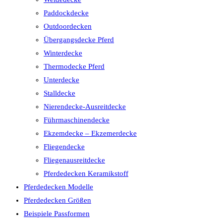
Paddockdecke
Outdoordecken
Übergangsdecke Pferd
Winterdecke
Thermodecke Pferd
Unterdecke
Stalldecke
Nierendecke-Ausreitdecke
Führmaschinendecke
Ekzemdecke – Ekzemerdecke
Fliegendecke
Fliegenausreitdecke
Pferdedecken Keramikstoff
Pferdedecken Modelle
Pferdedecken Größen
Beispiele Passformen