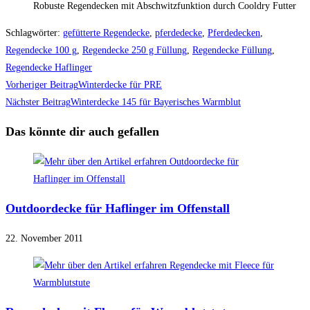
Robuste Regendecken mit Abschwitzfunktion durch Cooldry Futter
Schlagwörter
:
gefütterte Regendecke
,
pferdedecke
,
Pferdedecken
,
Regendecke 100 g
,
Regendecke 250 g Füllung
,
Regendecke Füllung
,
Regendecke Haflinger
Weitere
Vorheriger Beitrag
Winterdecke für PRE
Artikel
Nächster Beitrag
Winterdecke 145 für Bayerisches Warmblut
ansehen
Das könnte dir auch gefallen
Outdoordecke für Haflinger im Offenstall
22. November 2011