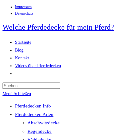
Impressum
Zum
Datenschutz
Inhalt
springen
Welche Pferdedecke für mein Pferd?
Startseite
Blog
Kontakt
Videos über Pferdedecken
Website-
Suche
Press
umschalten
Escape
Menü
Schließen
to
Pferdedecken Info
close
Pferdedecken Arten
the
Abschwitzdecke
search
Regendecke
panel.
Weidedecke