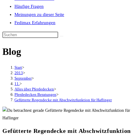
Häufige Fragen
Meinungen zu dieser Seite
Fedimax Erfahrungen
Diese
Website
Blog
durchsuchen
Start
>
2013
>
September
>
11.
>
Alles über Pferdedecken
>
Pferdedecken Beratungen
>
Gefütterte Regendecke mit Abschwitzfunktion für Haflinger
Gefütterte Regendecke mit Abschwitzfunktion