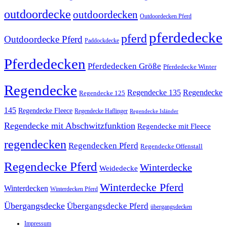
outdoordecke
outdoordecken
Outdoordecken Pferd
pferdedecke
pferd
Outdoordecke Pferd
Paddockdecke
Pferdedecken
Pferdedecken Größe
Pferdedecke Winter
Regendecke
Regendecke 135
Regendecke
Regendecke 125
145
Regendecke Fleece
Regendecke Haflinger
Regendecke Isländer
Regendecke mit Abschwitzfunktion
Regendecke mit Fleece
regendecken
Regendecken Pferd
Regendecke Offenstall
Regendecke Pferd
Winterdecke
Weidedecke
Winterdecke Pferd
Winterdecken
Winterdecken Pferd
Übergangsdecke
Übergangsdecke Pferd
übergangsdecken
Impressum