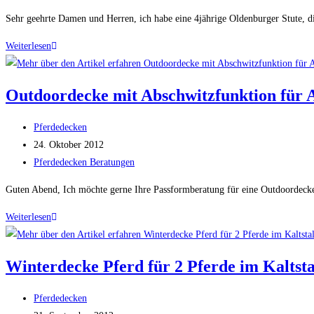
Kategorie:
Sehr geehrte Damen und Herren, ich habe eine 4jährige Oldenburger Stute, die
Pferde
Weiterlesen
Winterdecken
für
Outdoordecke mit Abschwitzfunktion für Ak
verspannte
Pferde
Beitrags-
Pferdedecken
Autor:
Beitrag
24. Oktober 2012
veröffentlicht:
Beitrags-
Pferdedecken Beratungen
Kategorie:
Guten Abend, Ich möchte gerne Ihre Passformberatung für eine Outdoordecke 
Outdoordecke
Weiterlesen
mit
Abschwitzfunktion
Winterdecke Pferd für 2 Pferde im Kaltsta
für
Aktivstall
Beitrags-
Pferdedecken
–