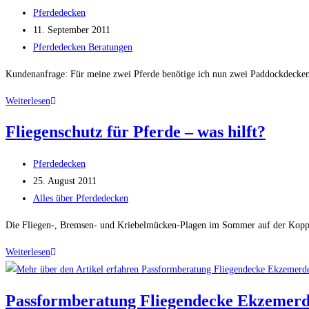
und
Beitrags-
Pferdedecken
Aegidienberger
Autor:
Beitrag
11. September 2011
veröffentlicht:
Beitrags-
Pferdedecken Beratungen
Kategorie:
Kundenanfrage: Für meine zwei Pferde benötige ich nun zwei Paddockdecken
2
Weiterlesen
Paddockdecken
Fliegenschutz für Pferde – was hilft?
für
Appaloosa
Beitrags-
Pferdedecken
und
Autor:
Beitrag
25. August 2011
Warmblut
veröffentlicht:
Beitrags-
Alles über Pferdedecken
Kategorie:
Die Fliegen-, Bremsen- und Kriebelmücken-Plagen im Sommer auf der Koppel
Fliegenschutz
Weiterlesen
für
Pferde
Passformberatung Fliegendecke Ekzemerd
–