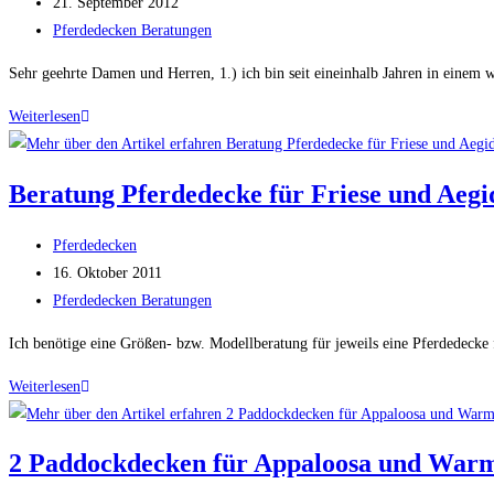
Autor:
Beitrag
21. September 2012
Offenstall
veröffentlicht:
Beitrags-
Pferdedecken Beratungen
Kategorie:
Sehr geehrte Damen und Herren, 1.) ich bin seit eineinhalb Jahren in einem 
Winterdecke
Weiterlesen
Pferd
für
Beratung Pferdedecke für Friese und Aegi
2
Pferde
Beitrags-
Pferdedecken
im
Autor:
Beitrag
16. Oktober 2011
Kaltstall
veröffentlicht:
Beitrags-
Pferdedecken Beratungen
Kategorie:
Ich benötige eine Größen- bzw. Modellberatung für jeweils eine Pferdedecke f
Beratung
Weiterlesen
Pferdedecke
für
2 Paddockdecken für Appaloosa und War
Friese