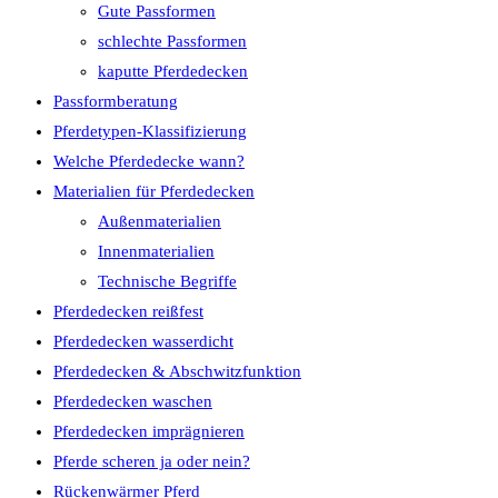
Gute Passformen
schlechte Passformen
kaputte Pferdedecken
Passformberatung
Pferdetypen-Klassifizierung
Welche Pferdedecke wann?
Materialien für Pferdedecken
Außenmaterialien
Innenmaterialien
Technische Begriffe
Pferdedecken reißfest
Pferdedecken wasserdicht
Pferdedecken & Abschwitzfunktion
Pferdedecken waschen
Pferdedecken imprägnieren
Pferde scheren ja oder nein?
Rückenwärmer Pferd