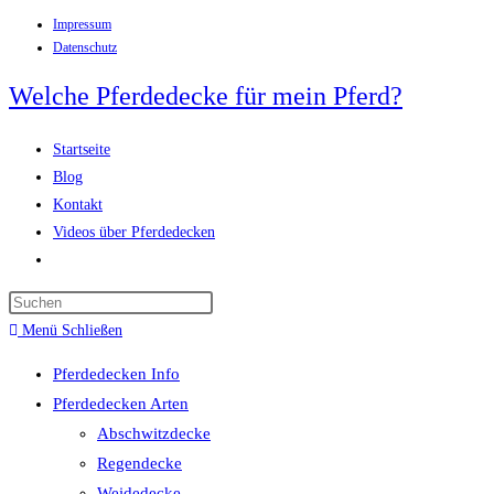
Impressum
Zum
Datenschutz
Inhalt
springen
Welche Pferdedecke für mein Pferd?
Startseite
Blog
Kontakt
Videos über Pferdedecken
Website-
Suche
Press
umschalten
Escape
Menü
Schließen
to
Pferdedecken Info
close
Pferdedecken Arten
the
Abschwitzdecke
search
Regendecke
panel.
Weidedecke