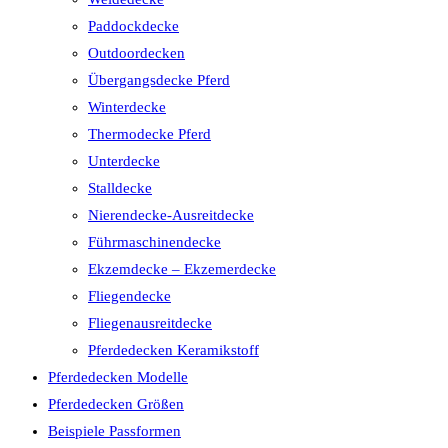
Paddockdecke
Outdoordecken
Übergangsdecke Pferd
Winterdecke
Thermodecke Pferd
Unterdecke
Stalldecke
Nierendecke-Ausreitdecke
Führmaschinendecke
Ekzemdecke – Ekzemerdecke
Fliegendecke
Fliegenausreitdecke
Pferdedecken Keramikstoff
Pferdedecken Modelle
Pferdedecken Größen
Beispiele Passformen