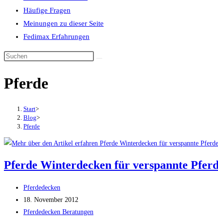
Häufige Fragen
Meinungen zu dieser Seite
Fedimax Erfahrungen
Diese
Website
Pferde
durchsuchen
Start
>
Blog
>
Pferde
Pferde Winterdecken für verspannte Pfer
Beitrags-
Pferdedecken
Autor:
Beitrag
18. November 2012
veröffentlicht:
Beitrags-
Pferdedecken Beratungen