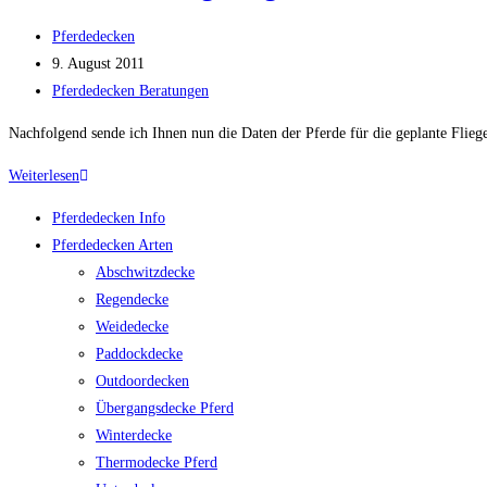
was
Beitrags-
Pferdedecken
hilft?
Autor:
Beitrag
9. August 2011
veröffentlicht:
Beitrags-
Pferdedecken Beratungen
Kategorie:
Nachfolgend sende ich Ihnen nun die Daten der Pferde für die geplante Flie
Passformberatung
Weiterlesen
Fliegendecke
Pferdedecken Info
Ekzemerdecke
Pferdedecken Arten
Hengst
Abschwitzdecke
und
Regendecke
Stute
Weidedecke
Paddockdecke
Outdoordecken
Übergangsdecke Pferd
Winterdecke
Thermodecke Pferd