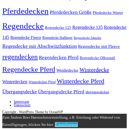
Pferdedecken
Pferdedecken Größe
Pferdedecke Winter
Regendecke
Regendecke 135
Regendecke
Regendecke 125
145
Regendecke Fleece
Regendecke Haflinger
Regendecke Isländer
Regendecke mit Abschwitzfunktion
Regendecke mit Fleece
regendecken
Regendecken Pferd
Regendecke Offenstall
Regendecke Pferd
Winterdecke
Weidedecke
Winterdecke Pferd
Winterdecken
Winterdecken Pferd
Übergangsdecke
Übergangsdecke Pferd
übergangsdecken
Impressum
Datenschutz
Copyright - WordPress Theme by OceanWP
Zum Ändern Ihrer Datenschutzeinstellung, z.B. Erteilung oder Widerruf von
Einwilligungen, klicken Sie hier:
Einstellungen