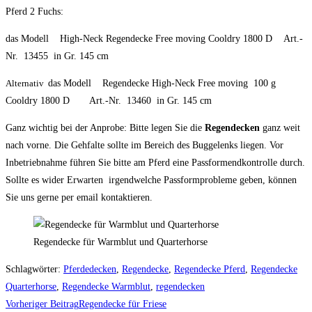
Pferd 2 Fuchs:
das Modell High-Neck Regendecke Free moving Cooldry 1800 D Art.-
Nr. 13455 in Gr. 145 cm
Alternativ
das Modell Regendecke High-Neck Free moving 100 g
Cooldry 1800 D Art.-Nr. 13460 in Gr. 145 cm
Ganz wichtig bei der Anprobe: Bitte legen Sie die
Regendecken
ganz weit
nach vorne. Die Gehfalte sollte im Bereich des Buggelenks liegen. Vor
Inbetriebnahme führen Sie bitte am Pferd eine Passformendkontrolle durch.
Sollte es wider Erwarten irgendwelche Passformprobleme geben, können
Sie uns gerne per email kontaktieren.
Regendecke für Warmblut und Quarterhorse
Schlagwörter
:
Pferdedecken
,
Regendecke
,
Regendecke Pferd
,
Regendecke
Quarterhorse
,
Regendecke Warmblut
,
regendecken
Weitere
Vorheriger Beitrag
Regendecke für Friese