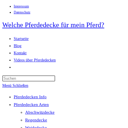
Impressum
Zum
Datenschutz
Inhalt
springen
Welche Pferdedecke für mein Pferd?
Startseite
Blog
Kontakt
Videos über Pferdedecken
Website-
Suche
Press
umschalten
Escape
Menü
Schließen
to
Pferdedecken Info
close
Pferdedecken Arten
the
Abschwitzdecke
search
Regendecke
panel.
Weidedecke