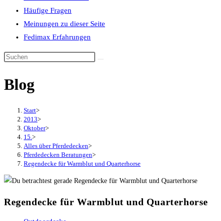
Häufige Fragen
Meinungen zu dieser Seite
Fedimax Erfahrungen
Diese
Website
Blog
durchsuchen
Start
>
2013
>
Oktober
>
15.
>
Alles über Pferdedecken
>
Pferdedecken Beratungen
>
Regendecke für Warmblut und Quarterhorse
Regendecke für Warmblut und Quarterhorse