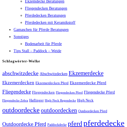
Ekzemdecke Beratungen
Fliegendecken Beratungen
Pferdedecken Beratungen
Pferdedecken mit Keramikstoff
Gamaschen für Pferde Beratungen
Sonstiges
Bodenarbeit für Pferde
Tips Stall – Paddock – Weide
Schlagwörter-Wolke
Ekzemerdecke
abschwitzdecke
Abschwitzdecken
Ekzemerdecken
Ekzemerdecke Pferd
Ekzemerdecken Pferd
Fliegendecke
Fliegendecken
Fliegendecke Pferd
Fliegendecken Pferd
High Neck
Haflinger
Fliegendecke Zebra
High-Neck Regendecke
outdoordecke
outdoordecken
Outdoordecken Pferd
pferdedecke
pferd
Outdoordecke Pferd
Paddockdecke