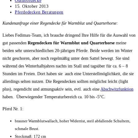
Beitrags-
Outdoordecke
Autor:
Beitrag
15. Oktober 2013
veröffentlicht:
Beitrags-
Pferdedecken Beratungen
Kategorie:
Kundenanfrage einer Regendecke für Warmblut und Quarterhorse:
Liebes Fedimax-Team, ich brauche dringend Ihre Hilfe für die Auswahl von
gut passenden
Regendecken für Warmblut und Quarterhorse
meine
beiden sehr unterschiedlichen 20-jährigen Pferde. Beide werden im Winter
nicht geschoren, aber noch regelmäßig unter dem Sattel bewegt. Sie sind
während des Winterhalbjahres nachts im Stall und tagsüber für ca. 6 – 8
Stunden im Freien. Dort haben sie auch eine Unterstellmöglichkeit, die sie
allerdings selten nutzen. Die Regendecken sollten möglichst leicht (light
plus), regendicht und atmungsaktiv sein, evtl. auch eine
Abschwitzfunktion
haben. Überwiegender Temperaturbereich ca. 10 bis -5°C.
Pferd Nr. 1:
brauner Warmblutwallach, hoher Widerrist, steil abfallende Schultern,
schmale Brust.
Stockmaß: 172 cm